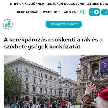
#TIPPEK KEZDŐKNEK
#EZEKEN DOLGOZUNK
#I BIKE BU
KLUBTAGSÁG
WEBSHOP
ADÓ 1%
HU
Támogass minket
A kerékpározás csökkenti a rák és a
szívbetegségek kockázatát