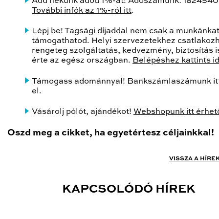
Add nekünk adód 1%-át! Adószámunk: 1824540
További infók az 1%-ról itt
.
Lépj be! Tagsági díjaddal nem csak a munkánka
támogathatod. Helyi szervezetekhez csatlakozh
rengeteg szolgáltatás, kedvezmény, biztosítás is
érte az egész országban.
Belépéshez kattints i
Támogass adománnyal! Bankszámlaszámunk itt
el.
Vásárolj pólót, ajándékot!
Webshopunk itt érhető
Oszd meg a cikket, ha egyetértesz céljainkkal!
VISSZA A HÍRE
KAPCSOLÓDÓ HÍREK