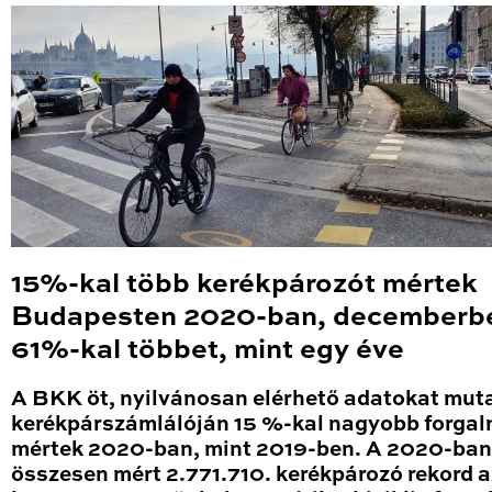
15%-kal több kerékpározót mértek
Budapesten 2020-ban, decemberb
61%-kal többet, mint egy éve
A BKK öt, nyilvánosan elérhető adatokat mut
kerékpárszámlálóján 15 %-kal nagyobb forga
mértek 2020-ban, mint 2019-ben. A 2020-ban
összesen mért 2.771.710. kerékpározó rekord a