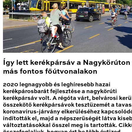
Így lett kerékpársáv a Nagykörúton
más fontos főútvonalakon
2020 legnagyobb és leghíresebb hazai
kerékpárosbarát fejlesztése a nagykörúti
kerékpársáv volt. A régóta várt, belvárosi kerü
összekötő kerékpársávok tesztüzemét a tavas
koronavírus-járvány elkerüléséhez kapcsolód
indították el, majd a népszerűségét látva kise
változtatásokkal ősszel meg is tartották. Cik