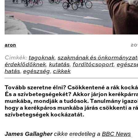
aron
20
Cimkék:
tagoknak
,
szakmának és önkormányzat
érdeklődőknek
,
kutatás
,
fordítócsoport
,
egészs
hatás
,
egészség
,
cikkek
Tovább szeretne élni? Csökkentené a rák kock
És a szívbetegségekét? Akkor járjon kerékpárr
munkába, mondják a tudósok. Tanulmány igazol
hogy a kerékpáros munkába járás csökkenti a rá
szívbetegségek kockázatát.
James Gallagher
cikke eredetileg a
BBC News