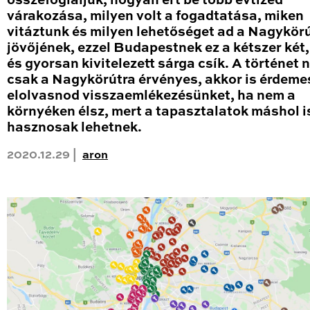
összefoglaljuk, hogyan ért be több évtized
várakozása, milyen volt a fogadtatása, miken
vitáztunk és milyen lehetőséget ad a Nagykör
jövőjének, ezzel Budapestnek ez a kétszer két
és gyorsan kivitelezett sárga csík. A történet
csak a Nagykörútra érvényes, akkor is érdeme
elolvasnod visszaemlékezésünket, ha nem a
környéken élsz, mert a tapasztalatok máshol i
hasznosak lehetnek.
2020.12.29 |
aron