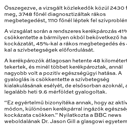
Összegezve, a vizsgált közlekedők közül 2430 f
meg, 3748 főnél diagnosztizáltak rákos
megbetegedést, 1110 főnél léptek fel szívproblé
A vizsgálat során a rendszeres kerékpározás 41
csökkentette a bármilyen okból bekövetkező ha
kockázatát, 45%-kal a rákos megbetegedés és
kal a szívbetegségek előfordulását.
A kerékpározók átlagosan hetente 48 kilométer
tekertek, és minél többet kerékpároztak, annál
nagyobb volt a pozitív egészségügyi hatása. A
gyaloglás is csökkentette a szívbetegség
kialakulásának esélyét, de elsősorban azoknál, 
legalább heti 9.6 mérföldet gyalogoltak.
“Ez egyértelmű bizonyítéka annak, hogy az aktí
módon, különösen kerékpárral ingázók egészsé
kockázata csökken.” Nyilatkozta a BBC news
weboldalának Dr. Jason Gill a glasgowi egyetem