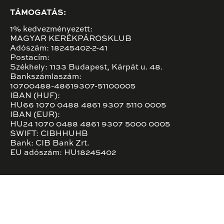
TÁMOGATÁS:
1% kedvezményezett:
MAGYAR KERÉKPÁROSKLUB
Adószám: 18245402-2-41
Postacím:
Székhely: 1133 Budapest, Kárpát u. 48.
Bankszámlaszám:
10700488-48619307-51100005
IBAN (HUF):
HU66 1070 0488 4861 9307 5110 0005
IBAN (EUR):
HU24 1070 0488 4861 9307 5000 0005
SWIFT: CIBHHUHB
Bank: CIB Bank Zrt.
EU adószám: HU18245402