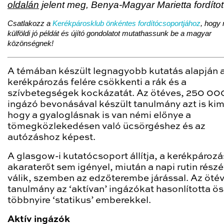
oldalán
jelent meg, Benya-Magyar Marietta fordítot
Csatlakozz a
Kerékpárosklub önkéntes fordítócsoportjához
, hogy
külföldi jó példát és újító gondolatot mutathassunk be a magyar
közönségnek!
A témában készült legnagyobb kutatás alapján 
kerékpározás felére csökkenti a rák és a
szívbetegségek kockázatát. Az ötéves, 250 000
ingázó bevonásával készült tanulmány azt is kim
hogy a gyaloglásnak is van némi előnye a
tömegközlekedésen való ücsörgéshez és az
autózáshoz képest.
A glasgow-i kutatócsoport állítja, a kerékpároz
akaraterőt sem igényel, miután a napi rutin rész
válik, szemben az edzőterembe járással. Az öté
tanulmány az ‘aktívan’ ingázókat hasonlította ös
többnyire ‘statikus’ emberekkel.
Aktív ingázók