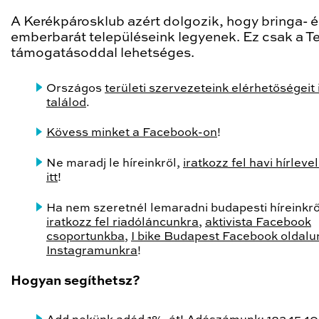
A Kerékpárosklub azért dolgozik, hogy bringa- é
emberbarát településeink legyenek. Ez csak a T
támogatásoddal lehetséges.
Országos
területi szervezeteink elérhetőségeit i
találod
.
Kövess minket a Facebook-on
!
Ne maradj le híreinkről,
iratkozz fel havi hírleve
itt
!
Ha nem szeretnél lemaradni budapesti híreinkrő
iratkozz fel riadóláncunkra
,
aktivista Facebook
csoportunkba
,
I bike Budapest Facebook oldalu
Instagramunkra
!
Hogyan segíthetsz?