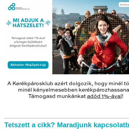
A Kerékpárosklub azért dolgozik, hogy minél t
minél kényelmesebben kerékpározhassana
Támogasd munkánkat
adód 1%-ával
!
Tetszett a cikk? Maradjunk kapcsolat