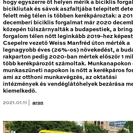
hogy egyszerre öt helyen mérik a biciklis forga
bicikliutak és sávok aszfaltjába telepített det
felett még télen is többen kerékpároztak: a 20
decemberi biciklis forgalmat már 2020 decem
közepén túlszárnyalták a budapestiek, a brin
forgalom télen nőtt leginkább 2019-hez képest
Csepelre vezető Weiss Manfréd úton mérték a
legnagyobb éves (26%-os) növekedést, a bud
rakparton pedig 2020-ban mértek először 1 mil
több kerékpározót számoltak. Munkanapokon 
munkaszüneti napokon is nőtt a kerékpáros fo
ami az otthoni munkavégzés, az oktatási
intézmények és vendéglátóhelyek bezárása me
kiemelkedő.
2021.01.11 |
aron