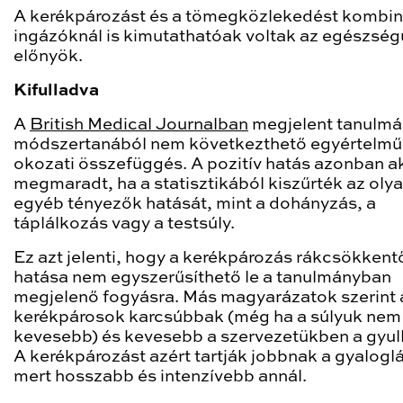
A kerékpározást és a tömegközlekedést kombin
ingázóknál is kimutathatóak voltak az egészség
előnyök.
Kifulladva
A
British Medical Journalban
megjelent tanulmá
módszertanából nem következthető egyértelmű
okozati összefüggés. A pozitív hatás azonban ak
megmaradt, ha a statisztikából kiszűrték az oly
egyéb tényezők hatását, mint a dohányzás, a
táplálkozás vagy a testsúly.
Ez azt jelenti, hogy a kerékpározás rákcsökkent
hatása nem egyszerűsíthető le a tanulmányban
megjelenő fogyásra. Más magyarázatok szerint 
kerékpárosok karcsúbbak (még ha a súlyuk nem 
kevesebb) és kevesebb a szervezetükben a gyul
A kerékpározást azért tartják jobbnak a gyaloglá
mert hosszabb és intenzívebb annál.