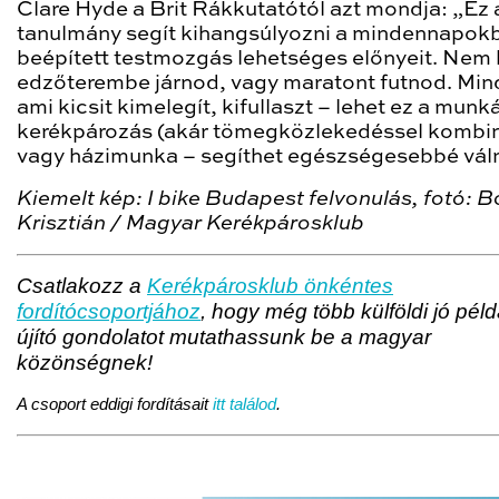
Clare Hyde a Brit Rákkutatótól azt mondja: „Ez 
tanulmány segít kihangsúlyozni a mindennapok
beépített testmozgás lehetséges előnyeit. Nem 
edzőterembe járnod, vagy maratont futnod. Mi
ami kicsit kimelegít, kifullaszt – lehet ez a mun
kerékpározás (akár tömegközlekedéssel kombin
vagy házimunka – segíthet egészségesebbé váln
Kiemelt kép: I bike Budapest felvonulás, fotó: B
Krisztián / Magyar Kerékpárosklub
Csatlakozz a
Kerékpárosklub önkéntes
fordítócsoportjához
, hogy még több külföldi jó péld
újító gondolatot mutathassunk be a magyar
közönségnek!
A csoport eddigi fordításait
itt találod
.