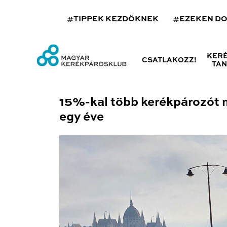
#TIPPEK KEZDŐKNEK
#EZEKEN D
KER
CSATLAKOZZ!
TA
15%-kal több kerékpározót
egy éve