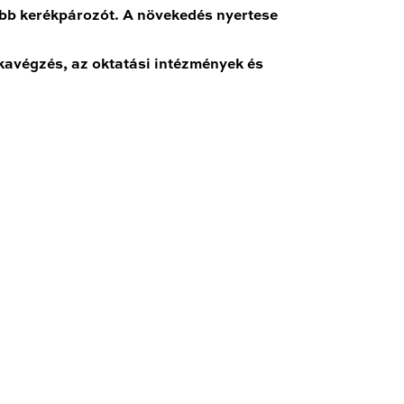
több kerékpározót. A növekedés nyertese
avégzés, az oktatási intézmények és