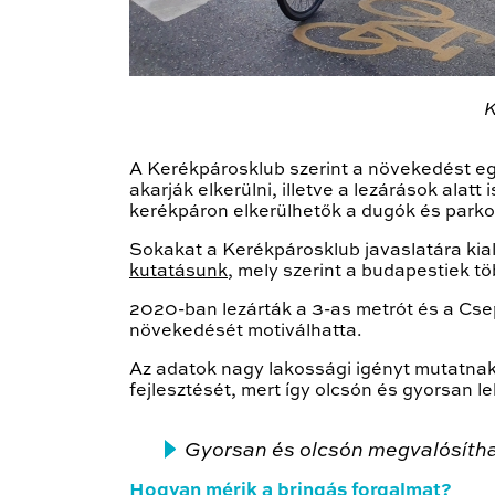
K
A Kerékpárosklub szerint a növekedést egy
akarják elkerülni, illetve a lezárások alat
kerékpáron elkerülhetők a dugók és parkol
Sokakat a Kerékpárosklub javaslatára kialak
kutatásunk
, mely szerint a budapestiek tö
2020-ban lezárták a 3-as metrót és a Cse
növekedését motiválhatta.
Az adatok nagy lakossági igényt mutatnak
fejlesztését, mert így olcsón és gyorsan 
Gyorsan és olcsón megvalósítha
Hogyan mérik a bringás forgalmat?