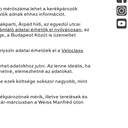
bb mérőszáma lehet a kerékpározók
álók adnak ehhez információt.
parti, Árpád hídi, az egyedül utcai
ámláló adatai érhetők el nyilvánosan
, az
ge, a Budapest Közút is üzemeltet
lyszín adatai érhetőek el a
Veloclass
het adatokhoz jutni. Az lenne ideális, ha
thetné, elemezhetné az adatokat.
de ezek költsége sokszor nagyobb, mint
kpározónak mérik, illetve terelések és
uár-márciusban a Weiss Manfréd úton