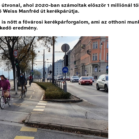
bb útvonal, ahol 2020-ban számoltak először
1 milliónál 
ő Weiss Manfréd út kerékpárútja.
 nőtt a fővárosi kerékpárforgalom, ami az otthoni munk
lkedő eredmény.