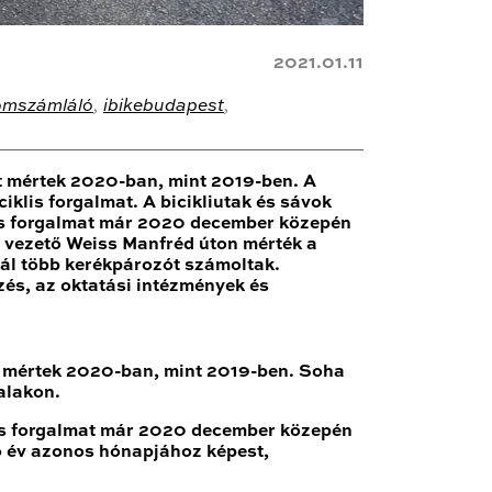
2021.01.11
omszámláló
,
ibikebudapest
,
t mértek 2020-ban, mint 2019-ben. A
klis forgalmat. A bicikliutak és sávok
klis forgalmat már 2020 december közepén
e vezető Weiss Manfréd úton mérték a
ál több kerékpározót számoltak.
és, az oktatási intézmények és
t mértek 2020-ban, mint 2019-ben. Soha
alakon.
klis forgalmat már 2020 december közepén
ő év azonos hónapjához képest,