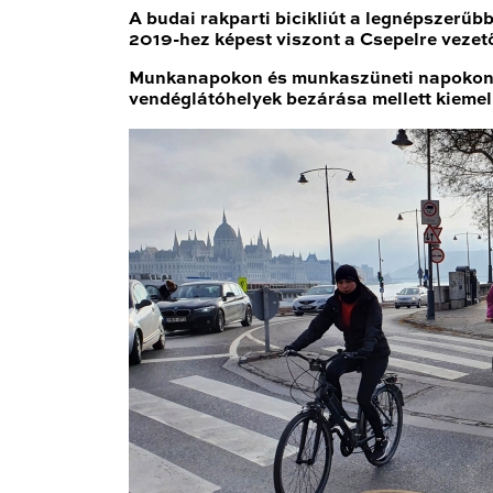
A budai rakparti bicikliút a legnépszerű
2019-hez képest viszont a
Csepelre vezet
Munkanapokon és munkaszüneti napokon is
vendéglátóhelyek bezárása mellett kieme