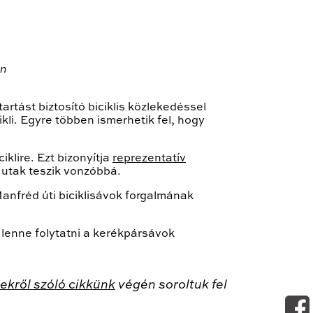
en
rtást biztosító biciklis közlekedéssel
ikli. Egyre többen ismerhetik fel, hogy
iklire. Ezt bizonyítja
reprezentatív
, utak teszik vonzóbbá.
nfréd úti biciklisávok forgalmának
lenne folytatni a kerékpársávok
ekről szóló cikkünk
végén soroltuk fel