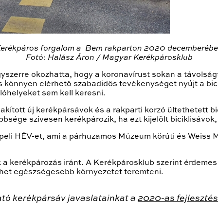
erékpáros forgalom a Bem rakparton 2020 decemberéb
Fotó: Halász Áron / Magyar Kerékpárosklub
szerre okozhatta, hogy a koronavírust sokan a távolságta
t is könnyen elérhető szabadidős tevékenységet nyújt a bic
óhelyeket sem kell keresni.
ított új kerékpársávok és a rakparti korzó ültethetett bic
bbsége szívesen kerékpározik, ha ezt kijelölt biciklisávok
peli HÉV-et, ami a párhuzamos Múzeum körúti és Weiss Ma
 a kerékpározás iránt. A Kerékpárosklub szerint érdemes 
lehet egészségesebb környezetet teremteni.
tó kerékpársáv javaslatainkat a
2020-as fejlesztés