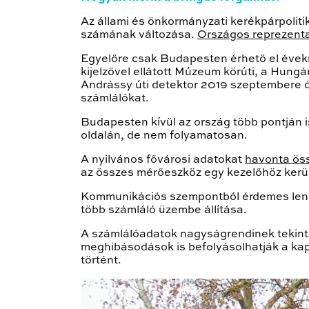
Az állami és önkormányzati kerékpárpolit
számának változása.
Országos reprezenta
Egyelőre csak Budapesten érhető el évekr
kijelzővel ellátott Múzeum körúti, a Hungá
Andrássy úti detektor 2019 szeptembere ó
számlálókat.
Budapesten kívül az ország több pontján 
oldalán, de nem folyamatosan.
A nyilvános fővárosi adatokat
havonta öss
az összes mérőeszköz egy kezelőhöz kerül
Kommunikációs szempontból érdemes lenne 
több számláló üzembe állítása.
A számlálóadatok nagyságrendinek tekinte
meghibásodások is befolyásolhatják a ka
történt.