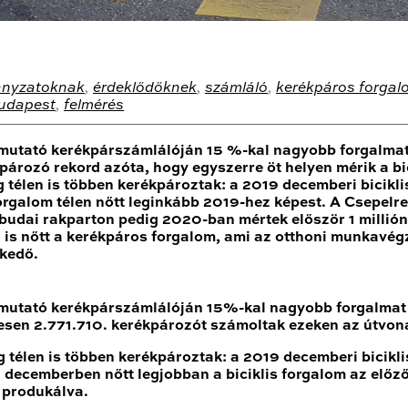
ányzatoknak
,
érdeklődőknek
,
számláló
,
kerékpáros forgal
udapest
,
felmérés
 mutató kerékpárszámlálóján 15 %-kal nagyobb forgalma
rozó rekord azóta, hogy egyszerre öt helyen mérik a bici
még télen is többen kerékpároztak: a 2019 decemberi bici
forgalom télen nőtt leginkább 2019-hez képest. A Csepelr
udai rakparton pedig 2020-ban mértek először 1 millión
 nőtt a kerékpáros forgalom, ami az otthoni munkavégz
lkedő.
 mutató kerékpárszámlálóján 15%-kal nagyobb forgalma
sen 2.771.710. kerékpározót számoltak ezeken az útvon
még télen is többen kerékpároztak: a 2019 decemberi bici
 decemberben nőtt legjobban a biciklis forgalom az előz
 produkálva
.