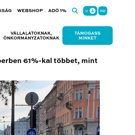
GSÁG
WEBSHOP
ADÓ 1%
HU
VÁLLALATOKNAK,
TÁMOGASS
ÖNKORMÁNYZATOKNAK
MINKET
erben 61%-kal többet, mint