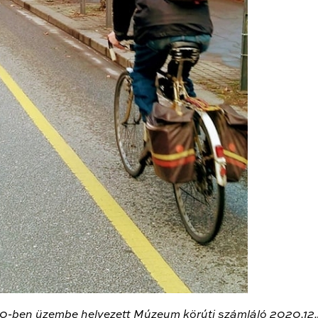
0-ben üzembe helyezett Múzeum körúti számláló 2020.12