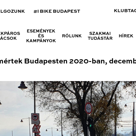
KLUBTA
OLGOZUNK
#I BIKE BUDAPEST
ESEMÉNYEK
ÉKPÁROS
SZAKMAI
ÉS
RÓLUNK
HÍREK
NÁCSOK
TUDÁSTÁR
KAMPÁNYOK
 mértek Budapesten 2020-ban, decemb