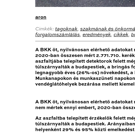
aron
Cimkék:
tagoknak
,
szakmának és önkorm
forgalomszámlálás
,
eredmények
,
cikkek
,
b
A BKK öt, nyilvánosan elérhető adatokat
2020-ban összesen mért 2.771.710. kerékpá
aszfaltjába telepített detektorok felett 
túlszárnyalták a budapestiek, a bringás 
legnagyobb éves (26%-os) növekedést, a b
Munkanapokon és munkaszüneti napokon is
vendéglátóhelyek bezárása mellett kieme
A BKK öt, nyilvánosan elérhető adatokat
nem mértek ennyi embert, 2020-ban össze
Az aszfaltba telepített érzékelők felett 
túlszárnyalták a budapestiek
. Arányaiban
helyenként
29
% és 95
% közti emelkedést