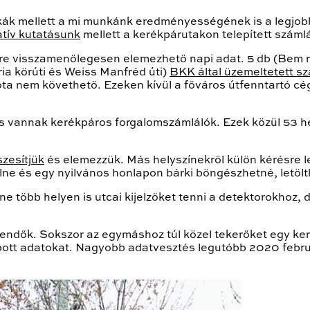
ikák mellett a mi munkánk eredményességének is a legjo
tív kutatásunk
mellett a kerékpárutakon telepített száml
e visszamenőlegesen elemezhető napi adat. 5 db (Bem rak
ria körúti és Weiss Manfréd úti)
BKK által üzemeltetett sz
ta nem követhető. Ezeken kívül a főváros útfenntartó cé
is vannak kerékpáros forgalomszámlálók. Ezek közül 53 he
zesítjük
és elemezzük. Más helyszínekről külön kérésre le
ne és egy nyilvános honlapon bárki böngészhetné, letöl
több helyen is utcai kijelzőket tenni a detektorokhoz, 
ndők. Sokszor az egymáshoz túl közel tekerőket egy keré
pott adatokat. Nagyobb adatvesztés legutóbb 2020 febr