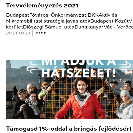
Tervvéleményezés 2021
BudapestFővárosi Önkormányzat:BKKAktív és
Mikromobilitási stratégia javaslatokBudapest KözútVI
kerületDiószegi Sámuel utcaDunakanyarVác - Verőc
2021.01.21 |
aron
Támogasd 1%-oddal a bringás fejlődésért