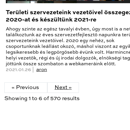
Területi szervezeteink vezetőivel összege
2020-at és készültünk 2021-re
Ahogy szinte az egész tavalyi évben, úgy most is a ne
találkoztunk az éves szervezetfejlesztő napunkra terü
szervezeteink vezetőivel. 2020 egy nehéz, sok
csoportunknak leállást okozó, máshol viszont az egyi
legsikeresebb és legpörgősebb évünk volt. Harmincn
helyi vezetők, régi és új irodai dolgozók, elnökségi tag
jöttünk össze szombaton a webkameráink előtt.
2021.01.26 |
aron
« Previous
Next »
Showing
1
to
6
of
570
results