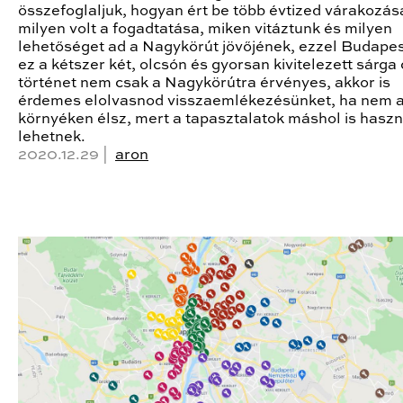
összefoglaljuk, hogyan ért be több évtized várakozás
milyen volt a fogadtatása, miken vitáztunk és milyen
lehetőséget ad a Nagykörút jövőjének, ezzel Budape
ez a kétszer két, olcsón és gyorsan kivitelezett sárga 
történet nem csak a Nagykörútra érvényes, akkor is
érdemes elolvasnod visszaemlékezésünket, ha nem 
környéken élsz, mert a tapasztalatok máshol is hasz
lehetnek.
2020.12.29 |
aron