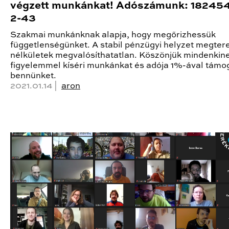
végzett munkánkat! Adószámunk: 18245
2-43
Szakmai munkánknak alapja, hogy megőrizhessük
függetlenségünket. A stabil pénzügyi helyzet megte
nélkületek megvalósíthatatlan. Köszönjük mindenkine
figyelemmel kíséri munkánkat és adója 1%-ával támo
bennünket.
2021.01.14 |
aron