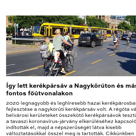
Így lett kerékpársáv a Nagykörúton és má
fontos főútvonalakon
2020 legnagyobb és leghíresebb hazai kerékpárosba
fejlesztése a nagykörúti kerékpársáv volt. A régóta vá
belvárosi kerületeket összekötő kerékpársávok tesz
a tavaszi koronavírus-járvány elkerüléséhez kapcso
indították el, majd a népszerűségét látva kisebb
változtatásokkal ősszel meg is tartották. Cikkünkben