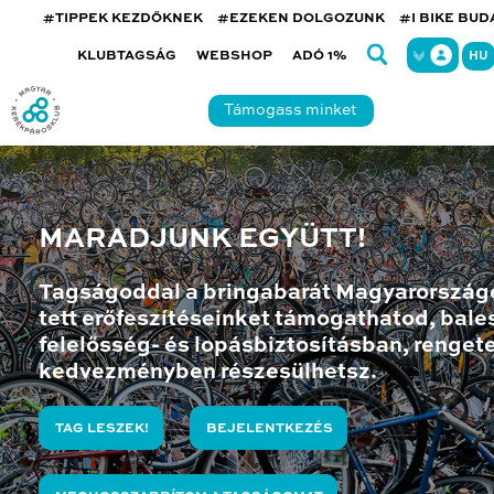
#TIPPEK KEZDŐKNEK
#EZEKEN DOLGOZUNK
#I BIKE BU
KLUBTAGSÁG
WEBSHOP
ADÓ 1%
HU
Támogass minket
MARADJUNK EGYÜTT!
Tagságoddal a bringabarát Magyarország
tett erőfeszítéseinket támogathatod, bales
felelősség- és lopásbiztosításban, renget
kedvezményben részesülhetsz.
TAG LESZEK!
BEJELENTKEZÉS