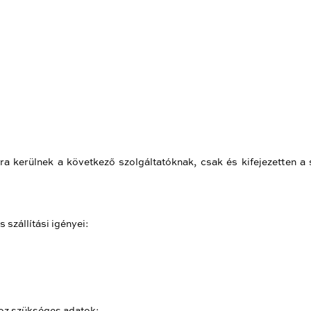
a kerülnek a következő szolgáltatóknak, csak és kifejezetten a 
 szállítási igényei:
shoz szükséges adatok: