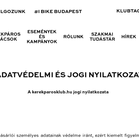
KLUBTA
OLGOZUNK
#I BIKE BUDAPEST
ESEMÉNYEK
ÉKPÁROS
SZAKMAI
ÉS
RÓLUNK
HÍREK
NÁCSOK
TUDÁSTÁR
KAMPÁNYOK
ADATVÉDELMI ÉS JOGI NYILATKOZA
A kerekparosklub.hu jogi nyilatkozata
ásárlói személyes adatainak védelme iránt, ezért kiemelt figyelm