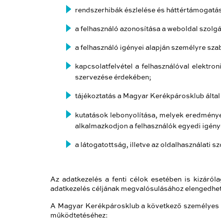
rendszerhibák észlelése és háttértámogatás
a felhasználó azonosítása a weboldal szolg
a felhasználó igényei alapján személyre sza
kapcsolatfelvétel a felhasználóval elektr
szervezése érdekében;
tájékoztatás a Magyar Kerékpárosklub által
kutatások lebonyolítása, melyek eredménye
alkalmazkodjon a felhasználók egyedi igény
a látogatottság, illetve az oldalhasználati 
Az adatkezelés a fenti célok esetében is kizáról
adatkezelés céljának megvalósulásához elengedhete
A Magyar Kerékpárosklub a következő személyes a
működtetéséhez: