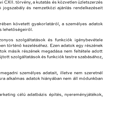
i CXII. törvény, a kutatás és közvetlen üzletszerzés
ó jogszabály és nemzetközi ajánlás rendelkezéseit
örében követett gyakorlatáról, a személyes adatok
s lehetőségeiről.
onyos szolgáltatások és funkciók igénybevétele
ben történő kezeléséhez. Ezen adatok egy részének
atok másik részének megadása nem feltétele adott
újtott szolgáltatások és funkciók testre szabásához,
megadni személyes adatait, illetve nem szeretnél
ításra alkalmas adatok hiányában nem áll módunkban
arketing célú adatbázis építés, nyereményjátékok,