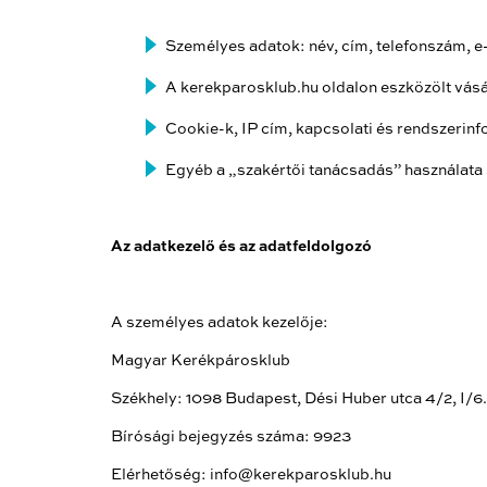
Személyes adatok: név, cím, telefonszám
A kerekparosklub.hu oldalon eszközölt vásá
Cookie-k, IP cím, kapcsolati és rendszerin
Egyéb a „szakértői tanácsadás” használata 
Az adatkezelő és az adatfeldolgozó
A személyes adatok kezelője:
Magyar Kerékpárosklub
Székhely: 1098 Budapest, Dési Huber utca 4/2, I/6.
Bírósági bejegyzés száma: 9923
Elérhetőség: info@kerekparosklub.hu