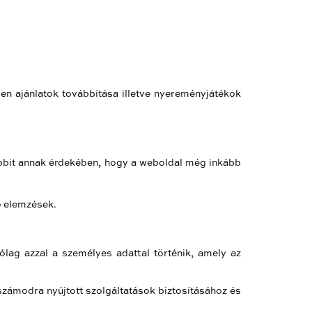
en ajánlatok továbbítása illetve nyereményjátékok
óbbit annak érdekében, hogy a weboldal még inkább
ló elemzések.
ólag azzal a személyes adattal történik, amely az
ámodra nyújtott szolgáltatások biztosításához és