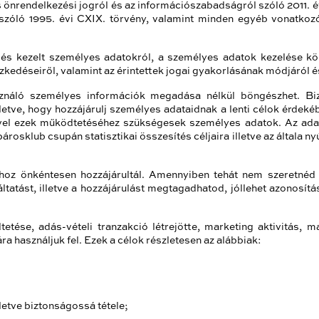
s önrendelkezési jogról és az információszabadságról szóló 2011. év
 szóló 1995. évi CXIX. törvény, valamint minden egyéb vonatkoz
tt és kezelt személyes adatokról, a személyes adatok kezelése k
zkedéseiről, valamint az érintettek jogai gyakorlásának módjáról é
náló személyes információk megadása nélkül böngészhet. Biz
etve, hogy hozzájárulj személyes adataidnak a lenti célok érdeké
ivel ezek működtetéséhez szükségesek személyes adatok. Az ad
osklub csupán statisztikai összesítés céljaira illetve az általa ny
hoz önkéntesen hozzájárultál. Amennyiben tehát nem szeretnéd 
áltatást, illetve a hozzájárulást megtagadhatod, jóllehet azonos
tése, adás-vételi tranzakció létrejötte, marketing aktivitás, m
ra használjuk fel. Ezek a célok részletesen az alábbiak:
letve biztonságossá tétele;