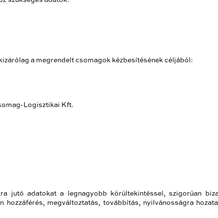
s kizárólag a megrendelt csomagok kézbesítésének céljából:
omag-Logisztikai Kft.
ra jutó adatokat a legnagyobb körültekintéssel, szigorúan bi
n hozzáférés, megváltoztatás, továbbítás, nyilvánosságra hozata