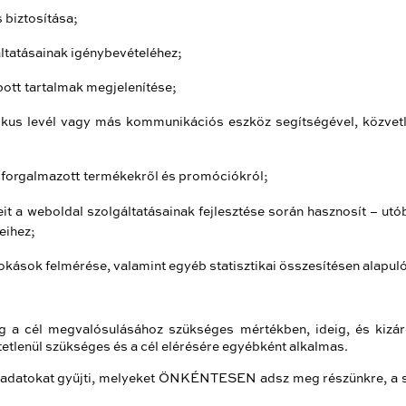
 biztosítása;
áltatásainak igénybevételéhez;
bott tartalmak megjelenítése;
onikus levél vagy más kommunikációs eszköz segítségével, közvetl
 forgalmazott termékekről és promóciókról;
it a weboldal szolgáltatásainak fejlesztése során hasznosít – ut
eihez;
szokások felmérése, valamint egyéb statisztikai összesítésen alapu
ag a cél megvalósulásához szükséges mértékben, ideig, és kizár
tlenül szükséges és a cél elérésére egyébként alkalmas.
datokat gyűjti, melyeket ÖNKÉNTESEN adsz meg részünkre, a sz