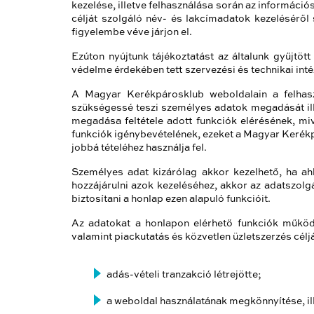
kezelése, illetve felhasználása során az információ
célját szolgáló név- és lakcímadatok kezeléséről
figyelembe véve járjon el.
Ezúton nyújtunk tájékoztatást az általunk gyűjtö
védelme érdekében tett szervezési és technikai inté
A Magyar Kerékpárosklub weboldalain a felhasz
szükségessé teszi személyes adatok megadását ill
megadása feltétele adott funkciók elérésének, m
funkciók igénybevételének, ezeket a Magyar Kerékpár
jobbá tételéhez használja fel.
Személyes adat kizárólag akkor kezelhető, ha ah
hozzájárulni azok kezeléséhez, akkor az adatszolg
biztosítani a honlap ezen alapuló funkcióit.
Az adatokat a honlapon elérhető funkciók működte
valamint piackutatás és közvetlen üzletszerzés céljá
adás-vételi tranzakció létrejötte;
a weboldal használatának megkönnyítése, il