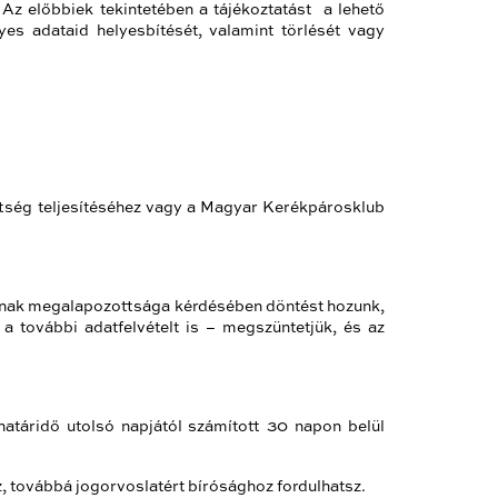
 Az előbbiek tekintetében a tájékoztatást a lehető
es adataid helyesbítését, valamint törlését vagy
ttség teljesítéséhez vagy a Magyar Kerékpárosklub
, annak megalapozottsága kérdésében döntést hozunk,
a további adatfelvételt is – megszüntetjük, és az
 határidő utolsó napjától számított 30 napon belül
továbbá jogorvoslatért bírósághoz fordulhatsz.