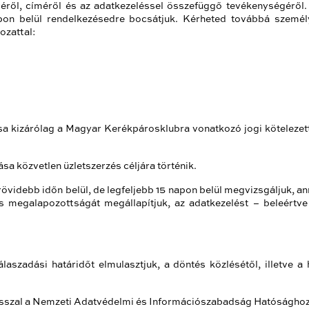
véről, címéről és az adatkezeléssel összefüggő tevékenységéről.
pon belül rendelkezésedre bocsátjuk. Kérheted továbbá személy
ozattal:
sa kizárólag a Magyar Kerékpárosklubra vonatkozó jogi köteleze
sa közvetlen üzletszerzés céljára történik.
grövidebb időn belül, de legfeljebb 15 napon belül megvizsgáljuk
ás megalapozottságát megállapítjuk, az adatkezelést – beleértve 
laszadási határidőt elmulasztjuk, a döntés közlésétől, illetve a
szal a Nemzeti Adatvédelmi és Információszabadság Hatósághoz, 