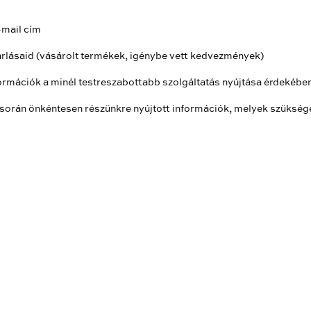
, e-mail cím
rlásaid (vásárolt termékek, igénybe vett kedvezmények)
formációk a minél testreszabottabb szolgáltatás nyújtása érdekébe
során önkéntesen részünkre nyújtott információk, melyek szüksége