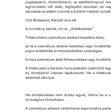
jogalapjáról, időtartamáról, az adatfeldolgozó ne
legrövidebb idő alatt, legfeljebb azonban 30 na
zárolását az alábbi címünkre küldött írásbeli nyilatk
1133 Budapest, Kárpát utca 48.
A borítékra, kérlek, írd rá: „Adatkezelés”
Tiltakozhatsz személyes adataid kezelése ellen,
a) ha a személyes adatok kezelése vagy továbbítá
jogos érdekének érvényesítéséhez szükséges;
b) ha a személyes adat felhasználása vagy továbbítá
A tiltakozást a kérelem benyújtásától számított le
és döntéséről írásban tájékoztunk. Ha a tiltakoz
adatokat zároljuk.
Ha döntésünkkel nem értesz egyet, illetve ha a vá
bírósághoz fordulhatsz.
A személyes adataid védelmével kapcsolatos panas