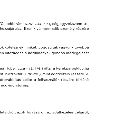
7/C., adószám: 13421739-2-41, cégjegyzékszám: 01-
 hozzájárulsz. Ezen kívül harmadik személy részére
lyok köteleznek minket. Jogosultak vagyunk továbbá
ezen intézkedés a körülmények gondos mérlegelését
i Huber utca 4/2, I/6.) által a kerekparosklub.hu
t, Közraktár u. 30-32.), mint adatkezelő részére. A
ttovábbítás célja: a felhasználók részére történő
fraud-monitoring.
ataidról, azok forrásáról, az adatkezelés céljáról,