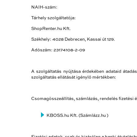
NAIH-szám:
Tárhely szolgáltatója:
ShopRenter.hu Kft.
Székhely: 4028 Debrecen, Kassai út 129.
Adószám: 23174108-2-09
A szolgáltatás nyújtása érdekében adataid átadásr
szolgáltatás ellátását igénylő mértékben:
Csomagösszeállítás, számlázás, rendelés fizetési és
KBOSS.hu Kft. (Számlázz.hu )
Fizetési adatok, csak és kizárólag a banki átutalá