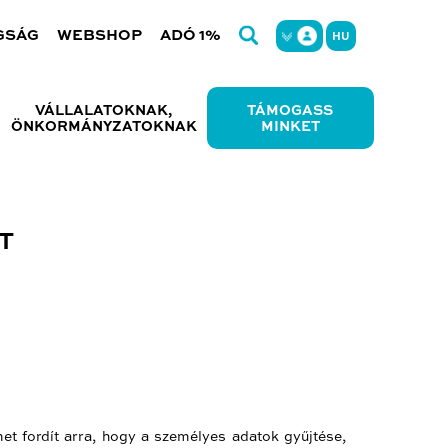
GSÁG
WEBSHOP
ADÓ 1%
HU
VÁLLALATOKNAK,
TÁMOGASS
ÖNKORMÁNYZATOKNAK
MINKET
T
et fordít arra, hogy a személyes adatok gyűjtése,