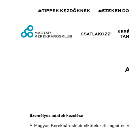
#TIPPEK KEZDŐKNEK
#EZEKEN D
KER
CSATLAKOZZ!
TA
Személyes adatok kezelése
A Magyar Kerékpárosklub elkötelezett tagjai és v