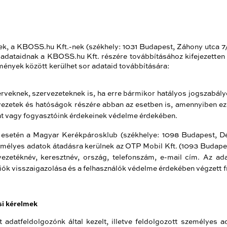
nek, a KBOSS.hu Kft.-nek
(székhely: 1031 Budapest, Záhony utca 
l adataidnak a KBOSS.hu Kft. részére továbbításához kifejezetten
mények között kerülhet sor adataid továbbítására:
erveknek, szervezeteknek is, ha erre bármikor hatályos jogszabá
rvezetek és hatóságok részére abban az esetben is, amennyiben 
at vagy fogyasztóink érdekeinek védelme érdekében.
 esetén a Magyar Kerékpárosklub (székhelye: 1098 Budapest, Dés
zemélyes adatok átadásra kerülnek az OTP Mobil Kft. (1093 Budapes
vezetéknév, keresztnév, ország, telefonszám, e-mail cím. Az ada
ciók visszaigazolása és a felhasználók védelme érdekében végzett 
si kérelmek
t adatfeldolgozónk által kezelt, illetve feldolgozott személyes ad