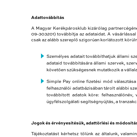
Adattovábbítás
A Magyar Kerékpárosklub
kizárólag partnercégé
09-303201)
továbbítja az adataidat. A vásárlássa
csak az alább szereplő szigorúan korlátozott körül
Személyes adatait továbbíthatjuk állami sz
adataid továbbítására állami szervek, sze
követően szükségesnek mutatkozik a vállal
Simple Pay online fizetési mód választása
felhasználói adatbázisában tárolt alábbi s
továbbított adatok köre: felhasználónév, 
ügyfélszolgálati segítségnyújtás, a tranzak
Jogok és érvényesítésük, adattörlési és módosítá
Tájékoztatást kérhetsz tőlünk az általunk, valamin