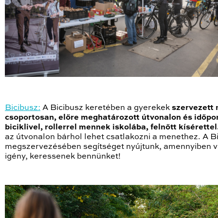
Bicibusz:
A Bicibusz keretében a gyerekek
szervezett
csoportosan, előre meghatározott útvonalon és időp
biciklivel, rollerrel mennek iskolába, felnőtt kísérettel
az útvonalon bárhol lehet csatlakozni a menethez. A B
megszervezésében segítséget nyújtunk, amennyiben v
igény, keressenek bennünket!