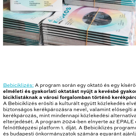
Bebiciklizés:
A program során egy oktató és egy kísérő
elméleti és gyakorlati oktatást nyújt a kevésbé gyakor
biciklistáknak a városi forgalomban történő kerékpár
A Bebiciklizés erősíti a kulturált együtt közlekedés elvé
biztonságos kerékpározásra nevel, valamint elősegíti 
kerékpározás, mint mindennapi közlekedési alternatív
elterjedését. A program 2024-ben elnyerte az EPALE 
felnőttképzési platform 1. díját. A Bebiciklizés program
és budapesti önkormányzatok számára egyaránt ajánlj