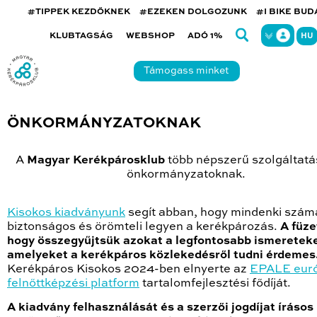
#TIPPEK KEZDŐKNEK
#EZEKEN DOLGOZUNK
#I BIKE BU
KLUBTAGSÁG
WEBSHOP
ADÓ 1%
HU
Támogass minket
ÖNKORMÁNYZATOKNAK
A
Magyar Kerékpárosklub
több népszerű szolgáltatás
önkormányzatoknak.
Kisokos kiadványunk
segít abban, hogy mindenki szám
biztonságos és örömteli legyen a kerékpározás.
A füze
hogy összegyűjtsük azokat a legfontosabb ismereteke
amelyeket a kerékpáros közlekedésről tudni érdemes
Kerékpáros Kisokos 2024-ben elnyerte az
EPALE euró
felnőttképzési platform
tartalomfejlesztési fődíját.
A kiadvány felhasználását és a szerzői jogdíjat írásos