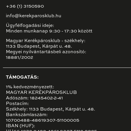
+36 (1) 3150590
info@kerekparosklub.hu
Ügyfélfogadási ideje:
Minden munkanap 9:30 - 17:30 között
Magyar Kerékpárosklub - székhely:
1133 Budapest, Kárpát u. 48.
Megyei nyilvántartásbeli azonosító:
18881/2002
TÁMOGATÁS:
1% kedvezményezett:
MAGYAR KERÉKPÁROSKLUB
Adószám: 18245402-2-41
Postacím:
Székhely: 1133 Budapest, Kárpát u. 48.
Bankszámlaszám:
10700488-48619307-51100005
IBAN (HUF):