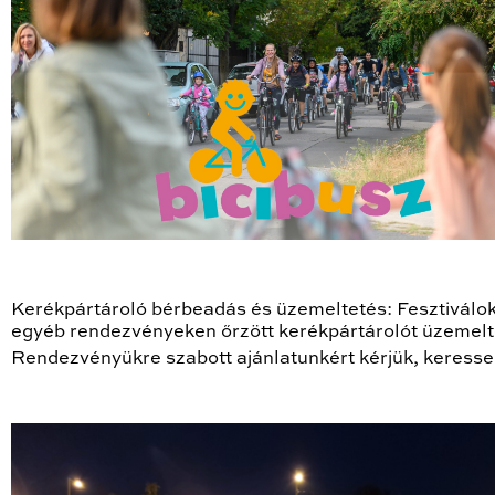
Kerékpártároló bérbeadás és üzemeltetés: Fesztiválo
egyéb rendezvényeken őrzött kerékpártárolót üzemelt
Rendezvényükre szabott ajánlatunkért kérjük, keresse