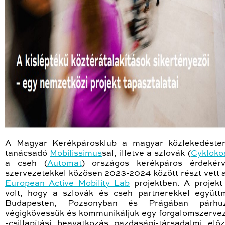
A Magyar Kerékpárosklub a magyar közlekedéste
tanácsadó
Mobilissimus
sal, illetve a szlovák (
Cyklokoa
a cseh (
Automat
) országos kerékpáros érdekérv
szervezetekkel közösen 2023-2024 között részt vett 
European Active Mobility Lab
projektben. A projekt
volt, hogy a szlovák és cseh partnerekkel együtt
Budapesten, Pozsonyban és Prágában párhu
végigkövessük és kommunikáljuk egy forgalomszervez
-csillapítási beavatkozás gazdasági-társadalmi elő