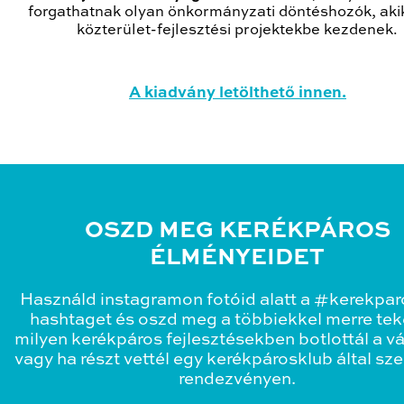
forgathatnak olyan önkormányzati döntéshozók, akik
közterület-fejlesztési projektekbe kezdenek.
A kiadvány letölthető innen.
OSZD MEG KERÉKPÁROS
ÉLMÉNYEIDET
Használd instagramon fotóid alatt a #kerekpa
hashtaget és oszd meg a többiekkel merre teke
milyen kerékpáros fejlesztésekben botlottál a v
vagy ha részt vettél egy kerékpárosklub által sz
rendezvényen.