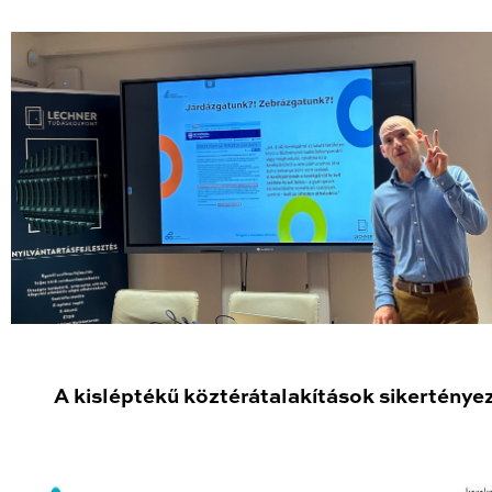
A kisléptékű köztérátalakítások sikerténye