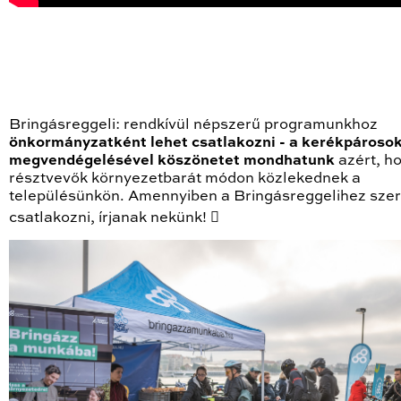
Bringásreggeli: rendkívül népszerű programunkhoz
önkormányzatként lehet csatlakozni - a kerékpároso
megvendégelésével köszönetet mondhatunk
azért, h
résztvevők környezetbarát módon közlekednek a
településünkön. Amennyiben a Bringásreggelihez sze
csatlakozni, írjanak nekünk! 