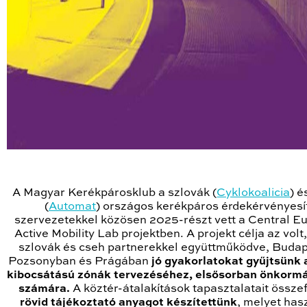
A Magyar Kerékpárosklub a szlovák (
Cyklokoalicia
) é
(
Automat
) országos kerékpáros érdekérvényesí
szervezetekkel közösen 2025-részt vett a Central E
Active Mobility Lab projektben. A projekt célja az volt
szlovák és cseh partnerekkel együttműködve, Buda
Pozsonyban és Prágában
jó gyakorlatokat gyűjtsünk 
kibocsátású zónák tervezéséhez, elsősorban önkorm
számára.
A köztér-átalakítások tapasztalatait össze
rövid tájékoztató anyagot készítettünk
, melyet has