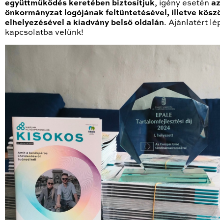
együttműködés keretében biztosítjuk
, igény esetén
a
önkormányzat logójának feltüntetésével, illetve kösz
elhelyezésével a kiadvány belső oldalán
. Ajánlatért lé
kapcsolatba velünk!