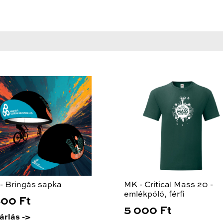
- Bringás sapka
MK - Critical Mass 20 -
emlékpóló, férfi
500 Ft
5 000 Ft
árlás ->