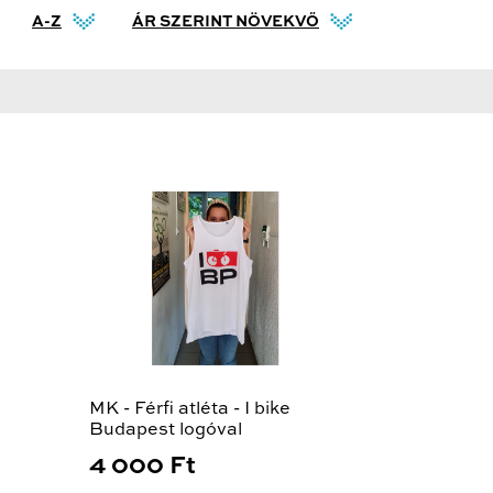
A-Z
ÁR SZERINT NÖVEKVŐ
MK - Férfi atléta - I bike
Budapest logóval
4 000 Ft