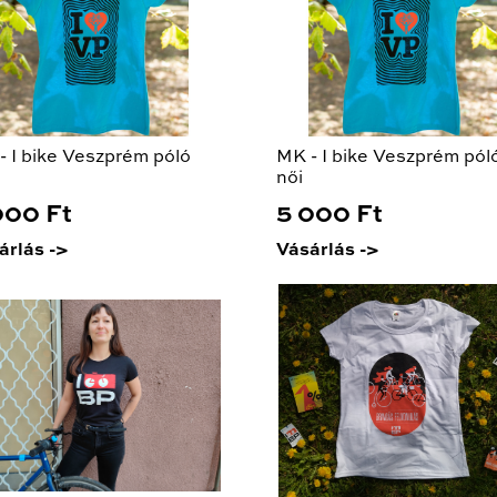
- I bike Veszprém póló
MK - I bike Veszprém pól
i
női
000 Ft
5 000 Ft
árlás ->
Vásárlás ->