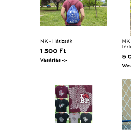
MK - Hátizsák
MK 
férf
1 500 Ft
5 
Vásárlás ->
Vás