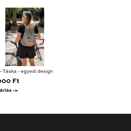
- Táska - egyedi design
000 Ft
árlás ->