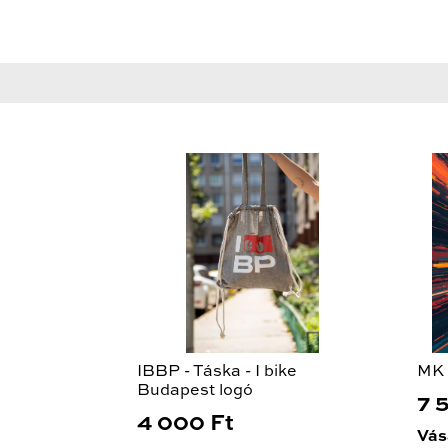
IBBP - Táska - I bike
MK 
Budapest logó
7 
4 000 Ft
Vás