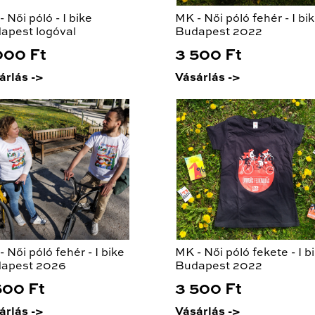
 Női póló - I bike
MK - Női póló fehér - I bi
apest logóval
Budapest 2022
000 Ft
3 500 Ft
árlás ->
Vásárlás ->
 Női póló fehér - I bike
MK - Női póló fekete - I b
apest 2026
Budapest 2022
500 Ft
3 500 Ft
árlás ->
Vásárlás ->