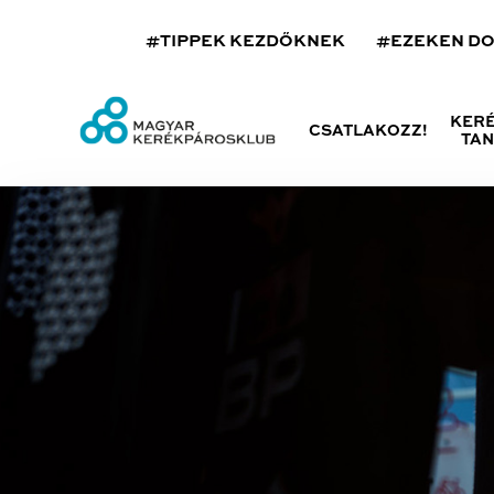
#TIPPEK KEZDŐKNEK
#EZEKEN D
KER
CSATLAKOZZ!
TA