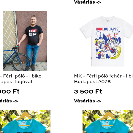
Vásárlás ->
 Férfi póló - I bike
MK - Férfi póló fehér - I b
apest logóval
Budapest 2025
000 Ft
3 500 Ft
árlás ->
Vásárlás ->