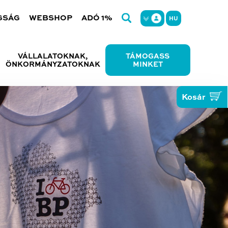
GSÁG
WEBSHOP
ADÓ 1%
HU
VÁLLALATOKNAK,
TÁMOGASS
ÖNKORMÁNYZATOKNAK
MINKET
Kosár