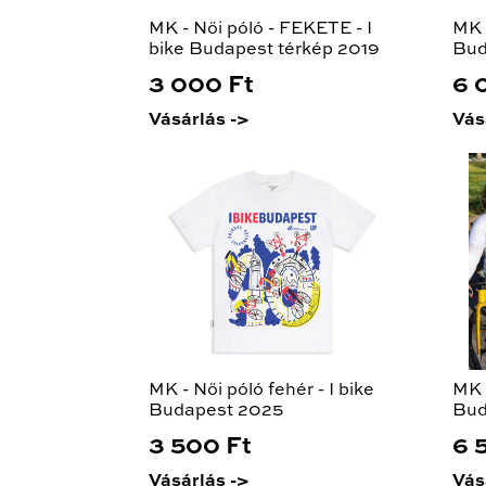
MK - Női póló - FEKETE - I
MK -
bike Budapest térkép 2019
Bud
3 000 Ft
6 
Vásárlás ->
Vás
MK - Női póló fehér - I bike
MK -
Budapest 2025
Bud
3 500 Ft
6 
Vásárlás ->
Vás