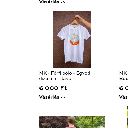
Vásárlás ->
MK - Férfi póló - Egyedi
MK -
dizájn mintával
Bud
6 000 Ft
6 
Vásárlás ->
Vás