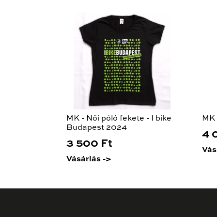
MK - Női póló fekete - I bike
MK 
Budapest 2024
4 
3 500 Ft
Vás
Vásárlás ->