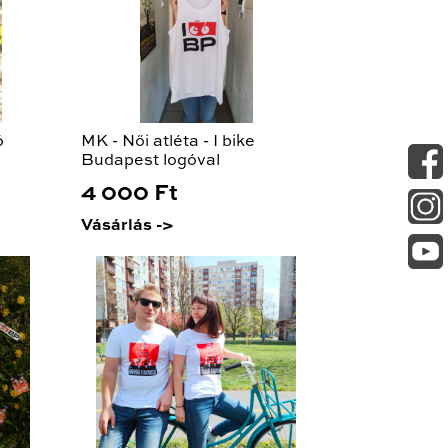
ó
MK - Női atléta - I bike
Budapest logóval
4 000 Ft
Vásárlás ->