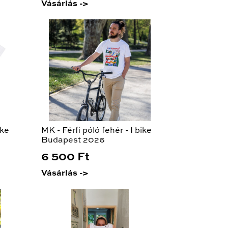
Vásárlás ->
ike
MK - Férfi póló fehér - I bike
Budapest 2026
6 500 Ft
Vásárlás ->