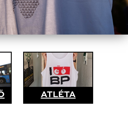
Ő
ATLÉTA