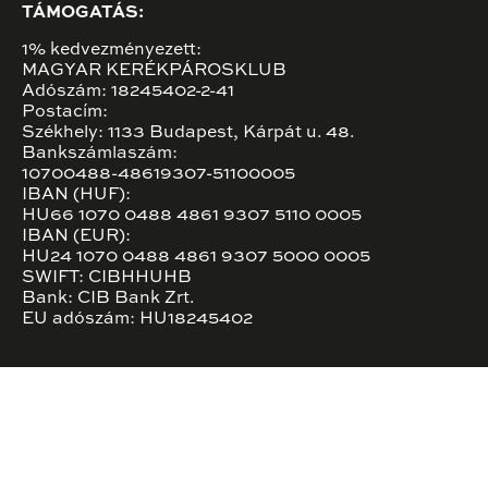
TÁMOGATÁS:
1% kedvezményezett:
MAGYAR KERÉKPÁROSKLUB
Adószám: 18245402-2-41
Postacím:
Székhely: 1133 Budapest, Kárpát u. 48.
Bankszámlaszám:
10700488-48619307-51100005
IBAN (HUF):
HU66 1070 0488 4861 9307 5110 0005
IBAN (EUR):
HU24 1070 0488 4861 9307 5000 0005
SWIFT: CIBHHUHB
Bank: CIB Bank Zrt.
EU adószám: HU18245402