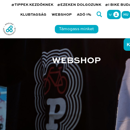
#TIPPEK KEZDŐKNEK
#EZEKEN DOLGOZUNK
#I BIKE BU
KLUBTAGSÁG
WEBSHOP
ADÓ 1%
HU
Támogass minket
K
WEBSHOP