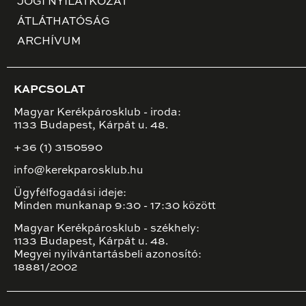
JOGI NYILATKOZAT
ÁTLÁTHATÓSÁG
ARCHÍVUM
KAPCSOLAT
Magyar Kerékpárosklub - iroda:
1133 Budapest, Kárpát u. 48.
+36 (1) 3150590
info@kerekparosklub.hu
Ügyfélfogadási ideje:
Minden munkanap 9:30 - 17:30 között
Magyar Kerékpárosklub - székhely:
1133 Budapest, Kárpát u. 48.
Megyei nyilvántartásbeli azonosító:
18881/2002