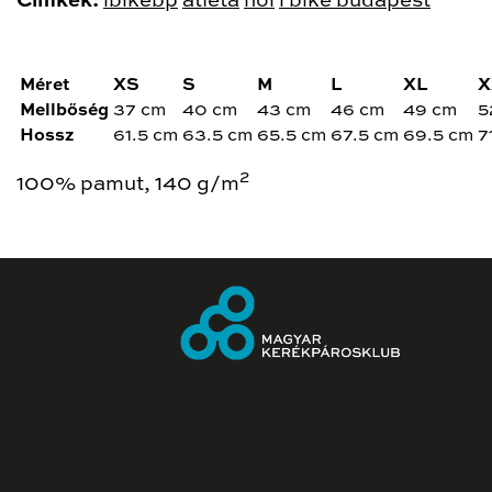
Cimkék:
ibikebp
atléta
női
i bike budapest
Méret
XS
S
M
L
XL
X
Mellbőség
37 cm
40 cm
43 cm
46 cm
49 cm
5
Hossz
61.5 cm
63.5 cm
65.5 cm
67.5 cm
69.5 cm
7
2
100% pamut, 140 g/m