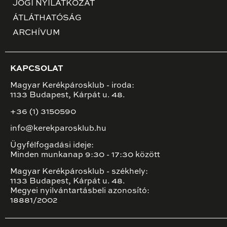
JOGI NYILATKOZAT
ÁTLÁTHATÓSÁG
ARCHÍVUM
KAPCSOLAT
Magyar Kerékpárosklub - iroda:
1133 Budapest, Kárpát u. 48.
+36 (1) 3150590
info@kerekparosklub.hu
Ügyfélfogadási ideje:
Minden munkanap 9:30 - 17:30 között
Magyar Kerékpárosklub - székhely:
1133 Budapest, Kárpát u. 48.
Megyei nyilvántartásbeli azonosító:
18881/2002