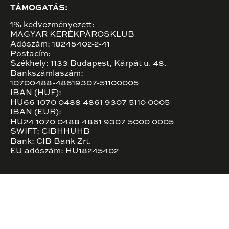
TÁMOGATÁS:
1% kedvezményezett:
MAGYAR KERÉKPÁROSKLUB
Adószám: 18245402-2-41
Postacím:
Székhely: 1133 Budapest, Kárpát u. 48.
Bankszámlaszám:
10700488-48619307-51100005
IBAN (HUF):
HU66 1070 0488 4861 9307 5110 0005
IBAN (EUR):
HU24 1070 0488 4861 9307 5000 0005
SWIFT: CIBHHUHB
Bank: CIB Bank Zrt.
EU adószám: HU18245402