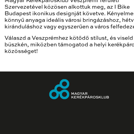
Magyar Kerékpárosklub Veszprémi Területi
Szervezetével közösen alkottuk meg, az I Bike
Budapest ikonikus designját követve. Kényelme
könnyű anyaga ideális városi bringázáshoz, hétv
kiránduláshoz vagy egyszerűen a város felfedez
Válaszd a Veszprémhez kötődő stílust, és viseld
büszkén, miközben támogatod a helyi kerékpár
közösséget!