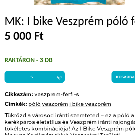
MK: I bike Veszprém póló f
5 000 Ft
RAKTÁRON - 3 DB
S
KOSÁRBA
Cikkszám:
veszprem-ferfi-s
Cimkék:
póló
veszprém
i bike veszprém
Tükrözd a városod iránti szereteted – ez a póló a
kerékpáros életstílus és Veszprém iránti rajongá
tökéletes kombinációja! Az I Bike Veszprém pól