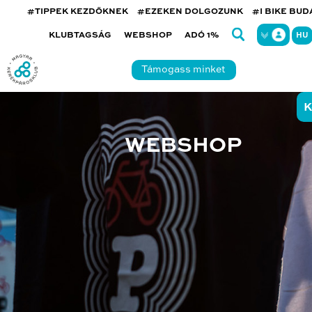
#TIPPEK KEZDŐKNEK
#EZEKEN DOLGOZUNK
#I BIKE BU
KLUBTAGSÁG
WEBSHOP
ADÓ 1%
HU
Támogass minket
K
WEBSHOP