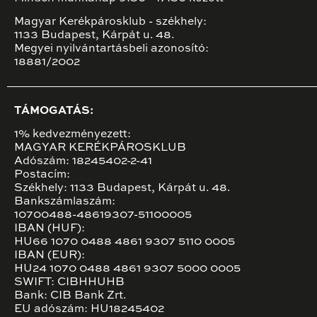
Magyar Kerékpárosklub - székhely:
1133 Budapest, Kárpát u. 48.
Megyei nyilvántartásbeli azonosító:
18881/2002
TÁMOGATÁS:
1% kedvezményezett:
MAGYAR KERÉKPÁROSKLUB
Adószám: 18245402-2-41
Postacím:
Székhely: 1133 Budapest, Kárpát u. 48.
Bankszámlaszám:
10700488-48619307-51100005
IBAN (HUF):
HU66 1070 0488 4861 9307 5110 0005
IBAN (EUR):
HU24 1070 0488 4861 9307 5000 0005
SWIFT: CIBHHUHB
Bank: CIB Bank Zrt.
EU adószám: HU18245402