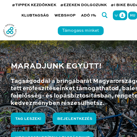
#TIPPEK KEZDŐKNEK
#EZEKEN DOLGOZUNK
#I BIKE BU
KLUBTAGSÁG
WEBSHOP
ADÓ 1%
HU
Támogass minket
MARADJUNK EGYÜTT!
Tagságoddal a bringabarát Magyarország
tett erőfeszítéseinket támogathatod, bales
felelősség- és lopásbiztosításban, renget
kedvezményben részesülhetsz.
TAG LESZEK!
BEJELENTKEZÉS