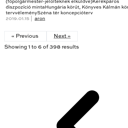
(főpolgármester-jelölteknek elküldve)Kerékpáros
diszpozíció mintaHungária körút, Könyves Kálmán kö
tervvéleménySzéna tér koncepcióterv
2019.01.15 |
aron
« Previous
Next »
Showing
1
to
6
of
398
results