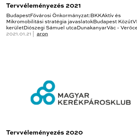
Tervvéleményezés 2021
BudapestFővárosi Önkormányzat:BKKAktív és
Mikromobilitási stratégia javaslatokBudapest KözútVI
kerületDiószegi Sámuel utcaDunakanyarVác - Verőc
2021.01.21 |
aron
Tervvéleményezés 2020