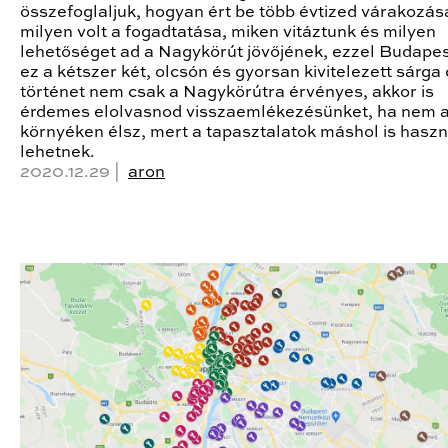
összefoglaljuk, hogyan ért be több évtized várakozás
milyen volt a fogadtatása, miken vitáztunk és milyen
lehetőséget ad a Nagykörút jövőjének, ezzel Budape
ez a kétszer két, olcsón és gyorsan kivitelezett sárga 
történet nem csak a Nagykörútra érvényes, akkor is
érdemes elolvasnod visszaemlékezésünket, ha nem 
környéken élsz, mert a tapasztalatok máshol is hasz
lehetnek.
2020.12.29 |
aron