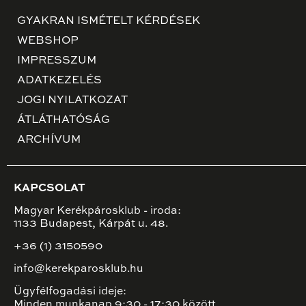
GYAKRAN ISMÉTELT KÉRDÉSEK
WEBSHOP
IMPRESSZUM
ADATKEZELÉS
JOGI NYILATKOZAT
ÁTLÁTHATÓSÁG
ARCHÍVUM
KAPCSOLAT
Magyar Kerékpárosklub - iroda:
1133 Budapest, Kárpát u. 48.
+36 (1) 3150590
info@kerekparosklub.hu
Ügyfélfogadási ideje:
Minden munkanap 9:30 - 17:30 között