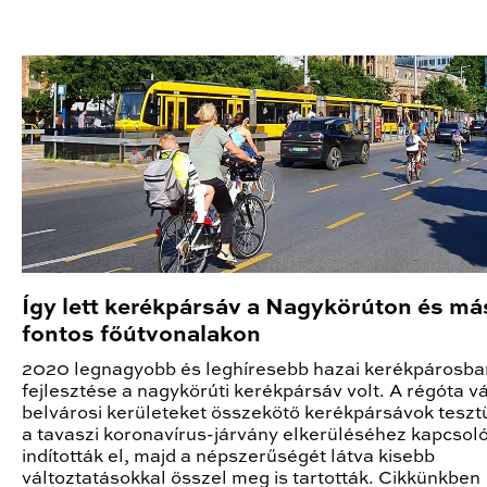
Így lett kerékpársáv a Nagykörúton és má
fontos főútvonalakon
2020 legnagyobb és leghíresebb hazai kerékpárosba
fejlesztése a nagykörúti kerékpársáv volt. A régóta vá
belvárosi kerületeket összekötő kerékpársávok tesz
a tavaszi koronavírus-járvány elkerüléséhez kapcso
indították el, majd a népszerűségét látva kisebb
változtatásokkal ősszel meg is tartották. Cikkünkben