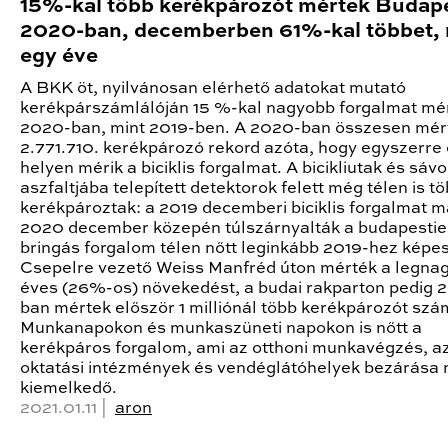
15%-kal több kerékpározót mértek Budap
2020-ban, decemberben 61%-kal többet, 
egy éve
A BKK öt, nyilvánosan elérhető adatokat mutató
kerékpárszámlálóján 15 %-kal nagyobb forgalmat mé
2020-ban, mint 2019-ben. A 2020-ban összesen mér
2.771.710. kerékpározó rekord azóta, hogy egyszerre 
helyen mérik a biciklis forgalmat. A bicikliutak és sáv
aszfaltjába telepített detektorok felett még télen is t
kerékpároztak: a 2019 decemberi biciklis forgalmat m
2020 december közepén túlszárnyalták a budapestie
bringás forgalom télen nőtt leginkább 2019-hez képes
Csepelre vezető Weiss Manfréd úton mérték a legna
éves (26%-os) növekedést, a budai rakparton pedig 
ban mértek először 1 milliónál több kerékpározót szá
Munkanapokon és munkaszüneti napokon is nőtt a
kerékpáros forgalom, ami az otthoni munkavégzés, a
oktatási intézmények és vendéglátóhelyek bezárása 
kiemelkedő.
2021.01.11 |
aron