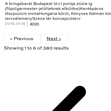
A bringabarát Budapest 12+1 pontja 2024-ig
(főpolgármester-jelölteknek elküldve)Kerékpáros
diszpozíció mintaHungária körút, Könyves Kálmán kö
tervvéleménySzéna tér koncepcióterv
2019.01.15 |
aron
« Previous
Next »
Showing
1
to
6
of
380
results