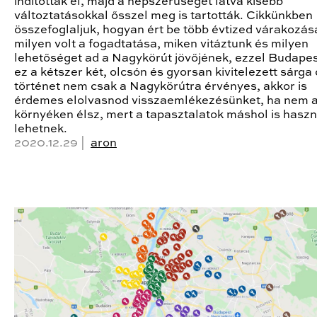
indították el, majd a népszerűségét látva kisebb
változtatásokkal ősszel meg is tartották. Cikkünkben
összefoglaljuk, hogyan ért be több évtized várakozás
milyen volt a fogadtatása, miken vitáztunk és milyen
lehetőséget ad a Nagykörút jövőjének, ezzel Budape
ez a kétszer két, olcsón és gyorsan kivitelezett sárga 
történet nem csak a Nagykörútra érvényes, akkor is
érdemes elolvasnod visszaemlékezésünket, ha nem 
környéken élsz, mert a tapasztalatok máshol is hasz
lehetnek.
2020.12.29 |
aron