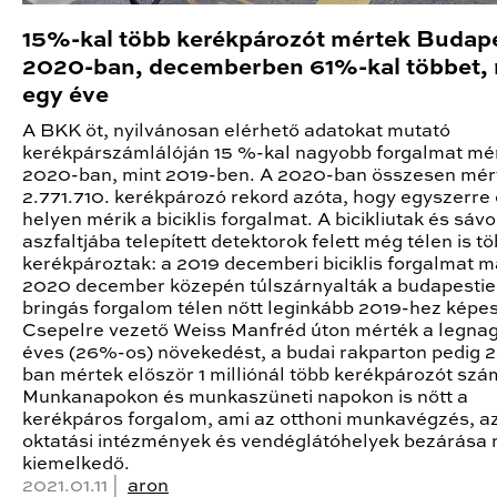
15%-kal több kerékpározót mértek Budap
2020-ban, decemberben 61%-kal többet, 
egy éve
A BKK öt, nyilvánosan elérhető adatokat mutató
kerékpárszámlálóján 15 %-kal nagyobb forgalmat mé
2020-ban, mint 2019-ben. A 2020-ban összesen mér
2.771.710. kerékpározó rekord azóta, hogy egyszerre 
helyen mérik a biciklis forgalmat. A bicikliutak és sáv
aszfaltjába telepített detektorok felett még télen is t
kerékpároztak: a 2019 decemberi biciklis forgalmat m
2020 december közepén túlszárnyalták a budapestie
bringás forgalom télen nőtt leginkább 2019-hez képes
Csepelre vezető Weiss Manfréd úton mérték a legna
éves (26%-os) növekedést, a budai rakparton pedig 
ban mértek először 1 milliónál több kerékpározót szá
Munkanapokon és munkaszüneti napokon is nőtt a
kerékpáros forgalom, ami az otthoni munkavégzés, a
oktatási intézmények és vendéglátóhelyek bezárása 
kiemelkedő.
2021.01.11 |
aron