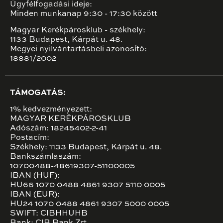
Ügyfélfogadási ideje:
Minden munkanap 9:30 - 17:30 között
Magyar Kerékpárosklub - székhely:
1133 Budapest, Kárpát u. 48.
Megyei nyilvántartásbeli azonosító:
18881/2002
TÁMOGATÁS:
1% kedvezményezett:
MAGYAR KERÉKPÁROSKLUB
Adószám: 18245402-2-41
Postacím:
Székhely: 1133 Budapest, Kárpát u. 48.
Bankszámlaszám:
10700488-48619307-51100005
IBAN (HUF):
HU66 1070 0488 4861 9307 5110 0005
IBAN (EUR):
HU24 1070 0488 4861 9307 5000 0005
SWIFT: CIBHHUHB
Bank: CIB Bank Zrt.