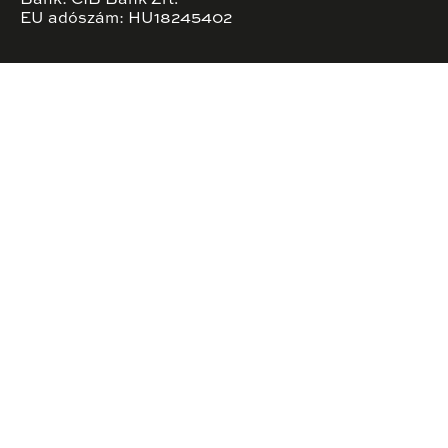
EU adószám: HU18245402