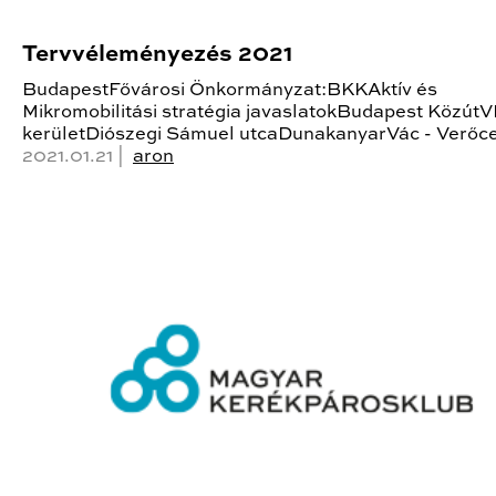
Tervvéleményezés 2021
BudapestFővárosi Önkormányzat:BKKAktív és
Mikromobilitási stratégia javaslatokBudapest KözútVI
kerületDiószegi Sámuel utcaDunakanyarVác - Verőc
2021.01.21 |
aron