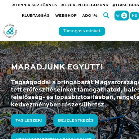
#TIPPEK KEZDŐKNEK
#EZEKEN DOLGOZUNK
#I BIKE BU
KLUBTAGSÁG
WEBSHOP
ADÓ 1%
HU
Támogass minket
MARADJUNK EGYÜTT!
Tagságoddal a bringabarát Magyarország
tett erőfeszítéseinket támogathatod, bales
felelősség- és lopásbiztosításban, renget
kedvezményben részesülhetsz.
TAG LESZEK!
BEJELENTKEZÉS