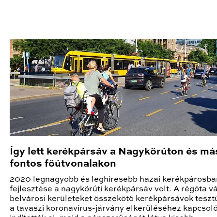
Így lett kerékpársáv a Nagykörúton és má
fontos főútvonalakon
2020 legnagyobb és leghíresebb hazai kerékpárosba
fejlesztése a nagykörúti kerékpársáv volt. A régóta vá
belvárosi kerületeket összekötő kerékpársávok tesz
a tavaszi koronavírus-járvány elkerüléséhez kapcso