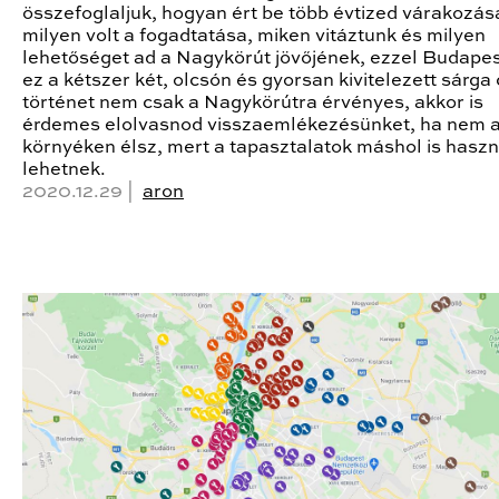
összefoglaljuk, hogyan ért be több évtized várakozás
milyen volt a fogadtatása, miken vitáztunk és milyen
lehetőséget ad a Nagykörút jövőjének, ezzel Budape
ez a kétszer két, olcsón és gyorsan kivitelezett sárga 
történet nem csak a Nagykörútra érvényes, akkor is
érdemes elolvasnod visszaemlékezésünket, ha nem 
környéken élsz, mert a tapasztalatok máshol is hasz
lehetnek.
2020.12.29 |
aron