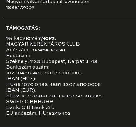
Megyei nyilvántartásbeli azonosító:
18881/2002
TÁMOGATÁS:
1% kedvezményezett:
MAGYAR KERÉKPÁROSKLUB
Adószám: 18245402-2-41
Postacím:
Székhely: 1133 Budapest, Kárpát u. 48.
Bankszámlaszám:
10700488-48619307-51100005
IBAN (HUF):
HU66 1070 0488 4861 9307 5110 0005
IBAN (EUR):
HU24 1070 0488 4861 9307 5000 0005
SWIFT: CIBHHUHB
Bank: CIB Bank Zrt.
EU adószám: HU18245402