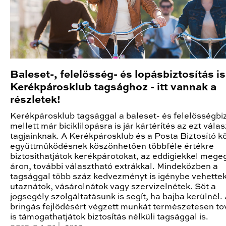
Baleset-, felelősség- és lopásbiztosítás is
Kerékpárosklub tagsághoz - itt vannak a
részletek!
Kerékpárosklub tagsággal a baleset- és felelősségbiz
mellett már biciklilopásra is jár kártérítés az ezt vála
tagjainknak. A Kerékpárosklub és a Posta Biztosító kö
együttműködésnek köszönhetően többféle értékre
biztosíthatjátok kerékpárotokat, az eddigiekkel meg
áron, további választható extrákkal. Mindeközben a
tagsággal több száz kedvezményt is igénybe vehettek
utaznátok, vásárolnátok vagy szervizelnétek. Sőt a
jogsegély szolgáltatásunk is segít, ha bajba kerülnél.
bringás fejlődésért végzett munkát természetesen t
is támogathatjátok biztosítás nélküli tagsággal is.