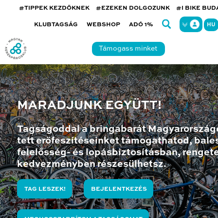
#TIPPEK KEZDŐKNEK
#EZEKEN DOLGOZUNK
#I BIKE BU
KLUBTAGSÁG
WEBSHOP
ADÓ 1%
HU
Támogass minket
MARADJUNK EGYÜTT!
Tagságoddal a bringabarát Magyarország
tett erőfeszítéseinket támogathatod, bales
felelősség- és lopásbiztosításban, renget
kedvezményben részesülhetsz.
TAG LESZEK!
BEJELENTKEZÉS