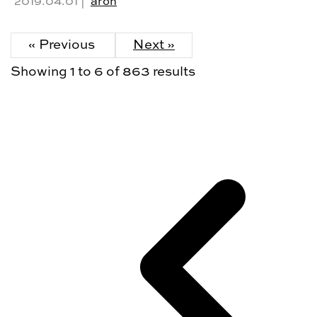
2019.04.01 |
aron
« Previous
Next »
Showing
1
to
6
of
863
results