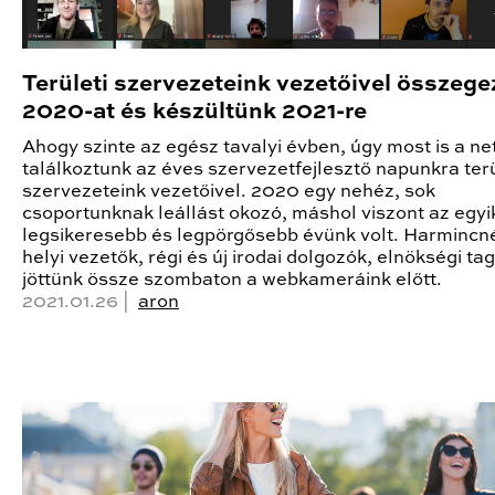
Területi szervezeteink vezetőivel összege
2020-at és készültünk 2021-re
Ahogy szinte az egész tavalyi évben, úgy most is a ne
találkoztunk az éves szervezetfejlesztő napunkra terü
szervezeteink vezetőivel. 2020 egy nehéz, sok
csoportunknak leállást okozó, máshol viszont az egyi
legsikeresebb és legpörgősebb évünk volt. Harmincn
helyi vezetők, régi és új irodai dolgozók, elnökségi tag
jöttünk össze szombaton a webkameráink előtt.
2021.01.26 |
aron