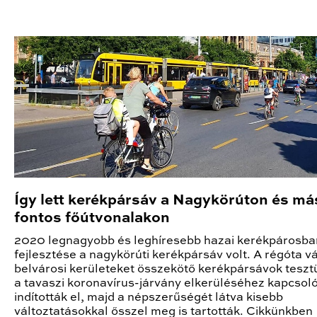
Így lett kerékpársáv a Nagykörúton és má
fontos főútvonalakon
2020 legnagyobb és leghíresebb hazai kerékpárosba
fejlesztése a nagykörúti kerékpársáv volt. A régóta vá
belvárosi kerületeket összekötő kerékpársávok tesz
a tavaszi koronavírus-járvány elkerüléséhez kapcso
indították el, majd a népszerűségét látva kisebb
változtatásokkal ősszel meg is tartották. Cikkünkben