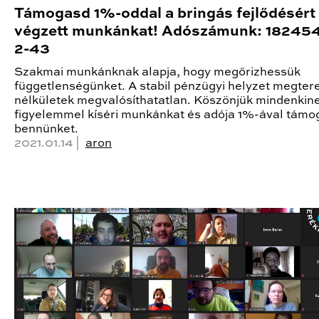
Támogasd 1%-oddal a bringás fejlődésért
végzett munkánkat! Adószámunk: 18245
2-43
Szakmai munkánknak alapja, hogy megőrizhessük
függetlenségünket. A stabil pénzügyi helyzet megte
nélkületek megvalósíthatatlan. Köszönjük mindenkine
figyelemmel kíséri munkánkat és adója 1%-ával támo
bennünket.
2021.01.14 |
aron