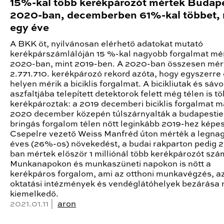
15%-kal több kerékpározót mértek Budap
2020-ban, decemberben 61%-kal többet, 
egy éve
A BKK öt, nyilvánosan elérhető adatokat mutató
kerékpárszámlálóján 15 %-kal nagyobb forgalmat mé
2020-ban, mint 2019-ben. A 2020-ban összesen mér
2.771.710. kerékpározó rekord azóta, hogy egyszerre 
helyen mérik a biciklis forgalmat. A bicikliutak és sáv
aszfaltjába telepített detektorok felett még télen is t
kerékpároztak: a 2019 decemberi biciklis forgalmat m
2020 december közepén túlszárnyalták a budapestie
bringás forgalom télen nőtt leginkább 2019-hez képes
Csepelre vezető Weiss Manfréd úton mérték a legna
éves (26%-os) növekedést, a budai rakparton pedig 
ban mértek először 1 milliónál több kerékpározót szá
Munkanapokon és munkaszüneti napokon is nőtt a
kerékpáros forgalom, ami az otthoni munkavégzés, a
oktatási intézmények és vendéglátóhelyek bezárása 
kiemelkedő.
2021.01.11 |
aron