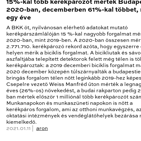
15%-kal több kerékpározót mértek Budap
2020-ban, decemberben 61%-kal többet, 
egy éve
A BKK öt, nyilvánosan elérhető adatokat mutató
kerékpárszámlálóján 15 %-kal nagyobb forgalmat mé
2020-ban, mint 2019-ben. A 2020-ban összesen mér
2.771.710. kerékpározó rekord azóta, hogy egyszerre 
helyen mérik a biciklis forgalmat. A bicikliutak és sáv
aszfaltjába telepített detektorok felett még télen is t
kerékpároztak: a 2019 decemberi biciklis forgalmat m
2020 december közepén túlszárnyalták a budapestie
bringás forgalom télen nőtt leginkább 2019-hez képes
Csepelre vezető Weiss Manfréd úton mérték a legna
éves (26%-os) növekedést, a budai rakparton pedig 
ban mértek először 1 milliónál több kerékpározót szá
Munkanapokon és munkaszüneti napokon is nőtt a
kerékpáros forgalom, ami az otthoni munkavégzés, a
oktatási intézmények és vendéglátóhelyek bezárása 
kiemelkedő.
2021.01.11 |
aron