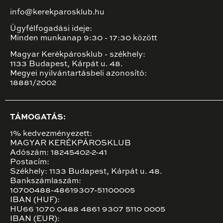
info@kerekparosklub.hu
Ügyfélfogadási ideje:
Minden munkanap 9:30 - 17:30 között
Magyar Kerékpárosklub - székhely:
1133 Budapest, Kárpát u. 48.
Megyei nyilvántartásbeli azonosító:
18881/2002
TÁMOGATÁS:
1% kedvezményezett:
MAGYAR KERÉKPÁROSKLUB
Adószám: 18245402-2-41
Postacím:
Székhely: 1133 Budapest, Kárpát u. 48.
Bankszámlaszám:
10700488-48619307-51100005
IBAN (HUF):
HU66 1070 0488 4861 9307 5110 0005
IBAN (EUR):