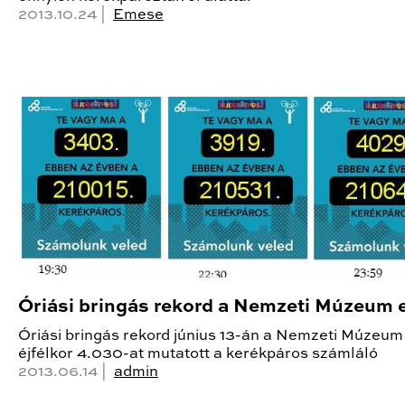
2013.10.24 |
Emese
Óriási bringás rekord a Nemzeti Múzeum e
Óriási bringás rekord június 13-án a Nemzeti Múzeum 
éjfélkor 4.030-at mutatott a kerékpáros számláló
2013.06.14 |
admin