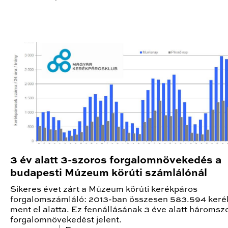
3 év alatt 3-szoros forgalomnövekedés a
budapesti Múzeum körúti számlálónál
Sikeres évet zárt a Múzeum körúti kerékpáros
forgalomszámláló: 2013-ban összesen 583.594 keré
ment el alatta. Ez fennállásának 3 éve alatt háromsz
forgalomnövekedést jelent.