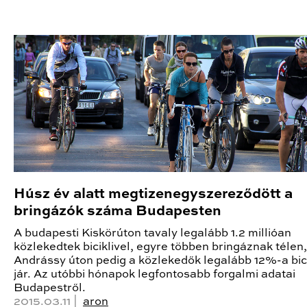
Húsz év alatt megtizenegyszereződött a
bringázók száma Budapesten
A budapesti Kiskörúton tavaly legalább 1.2 millióan
közlekedtek biciklivel, egyre többen bringáznak télen,
Andrássy úton pedig a közlekedők legalább 12%-a bici
jár. Az utóbbi hónapok legfontosabb forgalmi adatai
Budapestről.
2015.03.11 |
aron