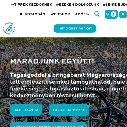
#TIPPEK KEZDŐKNEK
#EZEKEN DOLGOZUNK
#I BIKE BU
KLUBTAGSÁG
WEBSHOP
ADÓ 1%
HU
Támogass minket
MARADJUNK EGYÜTT!
Tagságoddal a bringabarát Magyarország
tett erőfeszítéseinket támogathatod, bales
felelősség- és lopásbiztosításban, renget
kedvezményben részesülhetsz.
TAG LESZEK!
BEJELENTKEZÉS