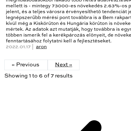
meghibásodásokból fakadó több hetes adatvesztése
mellett is - mintegy 73000-es növekedés 2.63%-os p
jelent, és a teljes városra érvényesíthető tendenciát j
legnépszerűbb mérési pont továbbra is a Bem rakpar
kívül még a Kiskörúton és Hungária körúton is növek
mértek. Az adatok azt mutatják, hogy továbbra is egy
többen ismerik fel a kerékpározás előnyeit, de növek
fenntartásához folytatni kell a fejlesztéseket.
2022.01.17 |
aron
« Previous
Next »
Showing
1
to
6
of
7
results