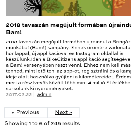
2018 tavaszán megújult formában újraindu
Bam!
2018 tavaszán megújult formában újraindul a Bringáz
munkába! (Bam!) kampány. Ennek örömére vadonatú
honlappal, új applikációval és Instagram oldallal is
készülünk.Idén a BikeCitizens applikáció segítségéve
a Bam! versenyében részt venni. Ehhez nem kell más
tenned, mint letölteni az app-ot, regisztrálni és a ka
ideje alatt használva gyűjteni a kilométereidet. Érde
mert a résztvevők között több mint 4 millió Ft értékb
sorsolunk ki nyereményeket.
2017.02.22 |
admin
« Previous
Next »
Showing
1
to
6
of
245
results