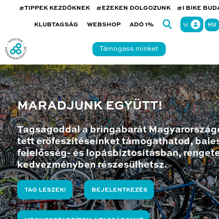
#TIPPEK KEZDŐKNEK
#EZEKEN DOLGOZUNK
#I BIKE BU
KLUBTAGSÁG
WEBSHOP
ADÓ 1%
HU
Támogass minket
MARADJUNK EGYÜTT!
Tagságoddal a bringabarát Magyarország
tett erőfeszítéseinket támogathatod, bales
felelősség- és lopásbiztosításban, renget
kedvezményben részesülhetsz.
TAG LESZEK!
BEJELENTKEZÉS