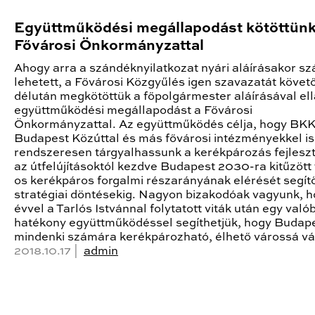
Együttműködési megállapodást kötöttünk
Fővárosi Önkormányzattal
Ahogy arra a szándéknyilatkozat nyári aláírásakor sz
lehetett, a Fővárosi Közgyűlés igen szavazatát köve
délután megkötöttük a főpolgármester aláírásával ell
együttműködési megállapodást a Fővárosi
Önkormányzattal. Az együttműködés célja, hogy BKK
Budapest Közúttal és más fővárosi intézményekkel is
rendszeresen tárgyalhassunk a kerékpározás fejlesz
az útfelújításoktól kezdve Budapest 2030-ra kitűzött
os kerékpáros forgalmi részarányának elérését segít
stratégiai döntésekig. Nagyon bizakodóak vagyunk, h
évvel a Tarlós Istvánnal folytatott viták után egy való
hatékony együttműködéssel segíthetjük, hogy Budap
mindenki számára kerékpározható, élhető várossá vá
2018.10.17 |
admin