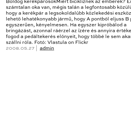
Boldog kerékpárosokMiért bicikliznek az emberek? 
számtalan oka van, mégis talán a legfontosabb közül
hogy a kerékpár a legsokoldalúbb közlekedési eszköz
lehető lehatékonyabb jármű, hogy A pontból eljuss B
egyszerűen, kényelmesen. Ha egyszer kipróbálod a
bringázást, azonnal ráérzel az ízére és annyira értéke
fogod a pedáltekerés előnyeit, hogy többé le sem aka
szállni róla. Fotó: Vlastula on Flickr
2008.05.27 |
admin