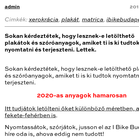
admin
201
Cimkék:
xerokrácia
,
plakát
,
matrica
,
ibikebudap
Sokan kérdeztétek, hogy lesznek-e letölthető
plakátok és szóróanyagok, amiket ti is ki tudto
nyomtatni és terjeszteni. Lettek.
Sokan kérdeztétek, hogy lesznek-e letölthető p
és szóróanyagok, amiket ti is ki tudtok nyomtatn
terjeszteni.
2020-as anyagok hamarosan
Itt tudjátok letölteni őket különböző méretben, 
fekete-fehérben is
.
Nyomtassátok, szórjátok, jusson el az I Bike B
híre oda is, ahova eddig nem tudott!