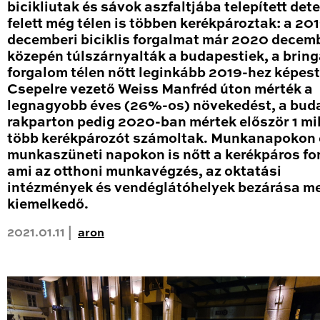
bicikliutak és sávok aszfaltjába telepített det
felett még télen is többen kerékpároztak: a 20
decemberi biciklis forgalmat már 2020 decem
közepén túlszárnyalták a budapestiek, a brin
forgalom télen nőtt leginkább 2019-hez képest
Csepelre vezető Weiss Manfréd úton mérték a
legnagyobb éves (26%-os) növekedést, a bud
rakparton pedig 2020-ban mértek először 1 mil
több kerékpározót számoltak. Munkanapokon 
munkaszüneti napokon is nőtt a kerékpáros fo
ami az otthoni munkavégzés, az oktatási
intézmények és vendéglátóhelyek bezárása me
kiemelkedő.
2021.01.11 |
aron