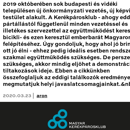
2019 októberében sok budapesti és vidéki
településen új önkormányzati vezetés, új képv
testület alakult. A Kerékpárosklub - ahogy eddi
pártállástól függetlenül minden vezetéssel és
illetékes szervezettel az együttműködést keres
bicikli- és ezen keresztül emberbarát Magyaro
felépítéséhez. Úgy gondoljuk, hogy ahol jó bri
ott jó élni - ehhez pedig ideális esetben rendsz
szakmai együttműködés szükséges. De persze
szükséges, akkor mindig eljöhet a demonstrác
tiltakozások ideje. Ebben a cikkünkben
összefoglaljuk az eddigi találkozók eredményei
megmutatjuk helyi javaslatcsomagjainkat.&n
2020.03.23 |
aron