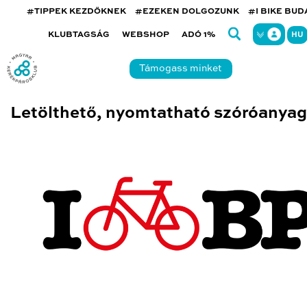
#TIPPEK KEZDŐKNEK
#EZEKEN DOLGOZUNK
#I BIKE BU
KLUBTAGSÁG
WEBSHOP
ADÓ 1%
HU
Támogass minket
Letölthető, nyomtatható szóróanya