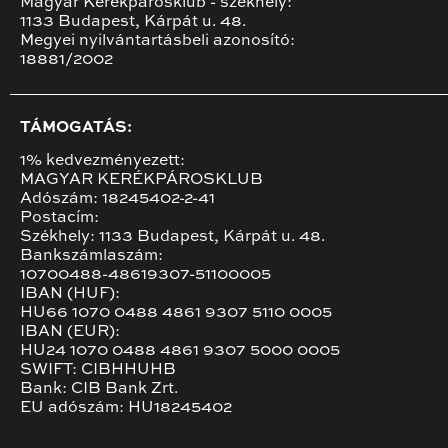
Magyar Kerékpárosklub - székhely:
1133 Budapest, Kárpát u. 48.
Megyei nyilvántartásbeli azonosító:
18881/2002
TÁMOGATÁS:
1% kedvezményezett:
MAGYAR KERÉKPÁROSKLUB
Adószám: 18245402-2-41
Postacím:
Székhely: 1133 Budapest, Kárpát u. 48.
Bankszámlaszám:
10700488-48619307-51100005
IBAN (HUF):
HU66 1070 0488 4861 9307 5110 0005
IBAN (EUR):
HU24 1070 0488 4861 9307 5000 0005
SWIFT: CIBHHUHB
Bank: CIB Bank Zrt.
EU adószám: HU18245402