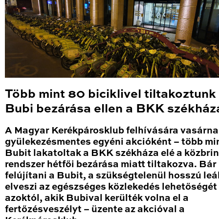
Több mint 80 biciklivel tiltakoztunk
Bubi bezárása ellen a BKK székház
A Magyar Kerékpárosklub felhívására vasárna
gyülekezésmentes egyéni akcióként – több mi
Bubit lakatoltak a BKK székháza elé a közbri
rendszer hétfői bezárása miatt tiltakozva. Bár 
felújítani a Bubit, a szükségtelenül hosszú leá
elveszi az egészséges közlekedés lehetőségét
azoktól, akik Bubival kerülték volna el a
fertőzésveszélyt – üzente az akcióval a