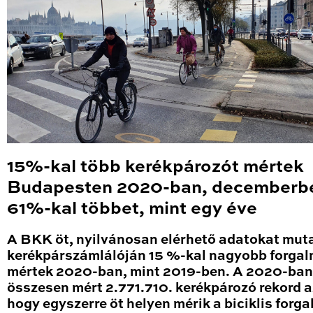
15%-kal több kerékpározót mértek
Budapesten 2020-ban, decemberb
61%-kal többet, mint egy éve
A BKK öt, nyilvánosan elérhető adatokat mut
kerékpárszámlálóján 15 %-kal nagyobb forga
mértek 2020-ban, mint 2019-ben. A 2020-ban
összesen mért 2.771.710. kerékpározó rekord a
hogy egyszerre öt helyen mérik a biciklis forga