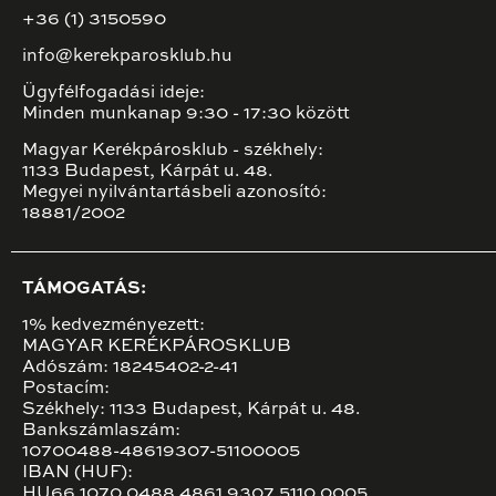
+36 (1) 3150590
info@kerekparosklub.hu
Ügyfélfogadási ideje:
Minden munkanap 9:30 - 17:30 között
Magyar Kerékpárosklub - székhely:
1133 Budapest, Kárpát u. 48.
Megyei nyilvántartásbeli azonosító:
18881/2002
TÁMOGATÁS:
1% kedvezményezett:
MAGYAR KERÉKPÁROSKLUB
Adószám: 18245402-2-41
Postacím:
Székhely: 1133 Budapest, Kárpát u. 48.
Bankszámlaszám:
10700488-48619307-51100005
IBAN (HUF):
HU66 1070 0488 4861 9307 5110 0005