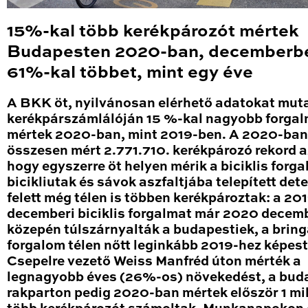
15%-kal több kerékpározót mértek
Budapesten 2020-ban, decemberb
61%-kal többet, mint egy éve
A BKK öt, nyilvánosan elérhető adatokat mut
kerékpárszámlálóján 15 %-kal nagyobb forga
mértek 2020-ban, mint 2019-ben. A 2020-ban
összesen mért 2.771.710. kerékpározó rekord a
hogy egyszerre öt helyen mérik a biciklis forga
bicikliutak és sávok aszfaltjába telepített det
felett még télen is többen kerékpároztak: a 20
decemberi biciklis forgalmat már 2020 decem
közepén túlszárnyalták a budapestiek, a brin
forgalom télen nőtt leginkább 2019-hez képest
Csepelre vezető Weiss Manfréd úton mérték a
legnagyobb éves (26%-os) növekedést, a bud
rakparton pedig 2020-ban mértek először 1 mil