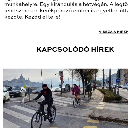
munkahelyre. Egy kirándulás a hétvégén. A legt
rendszeresen kerékpározó ember is egyetlen útt
kezdte. Kezdd el te is!
VISSZA A HÍRE
KAPCSOLÓDÓ HÍREK