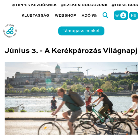
#TIPPEK KEZDŐKNEK
#EZEKEN DOLGOZUNK
#I BIKE BU
KLUBTAGSÁG
WEBSHOP
ADÓ 1%
HU
Támogass minket
Június 3. - A Kerékpározás Világnapj