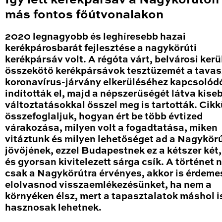
Így lett kerékpársáv a Nagykörúton
más fontos főútvonalakon
2020 legnagyobb és leghíresebb hazai
kerékpárosbarát fejlesztése a nagykörúti
kerékpársáv volt. A régóta várt, belvárosi kerü
összekötő kerékpársávok tesztüzemét a tavas
koronavírus-járvány elkerüléséhez kapcsolód
indították el, majd a népszerűségét látva kise
változtatásokkal ősszel meg is tartották. Cik
összefoglaljuk, hogyan ért be több évtized
várakozása, milyen volt a fogadtatása, miken
vitáztunk és milyen lehetőséget ad a Nagykör
jövőjének, ezzel Budapestnek ez a kétszer két
és gyorsan kivitelezett sárga csík. A történet
csak a Nagykörútra érvényes, akkor is érdeme
elolvasnod visszaemlékezésünket, ha nem a
környéken élsz, mert a tapasztalatok máshol i
hasznosak lehetnek.