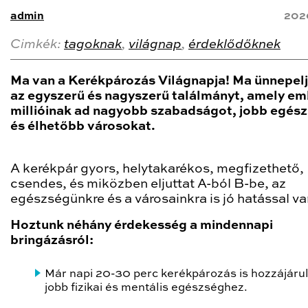
admin
202
Cimkék:
tagoknak
,
világnap
,
érdeklődőknek
Ma van a Kerékpározás Világnapja! Ma ünnepelj
az egyszerű és nagyszerű találmányt, amely e
millióinak ad nagyobb szabadságot, jobb egés
és élhetőbb városokat.
A kerékpár gyors, helytakarékos, megfizethető,
csendes, és miközben eljuttat A-ból B-be, az
egészségünkre és a városainkra is jó hatással va
Hoztunk néhány érdekesség a mindennapi
bringázásról:
Már napi 20-30 perc kerékpározás is hozzájárul
jobb fizikai és mentális egészséghez.