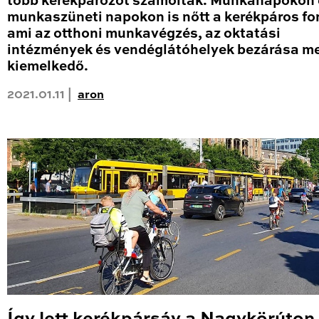
több kerékpározót számoltak. Munkanapokon 
munkaszüneti napokon is nőtt a kerékpáros fo
ami az otthoni munkavégzés, az oktatási
intézmények és vendéglátóhelyek bezárása me
kiemelkedő.
2021.01.11 |
aron