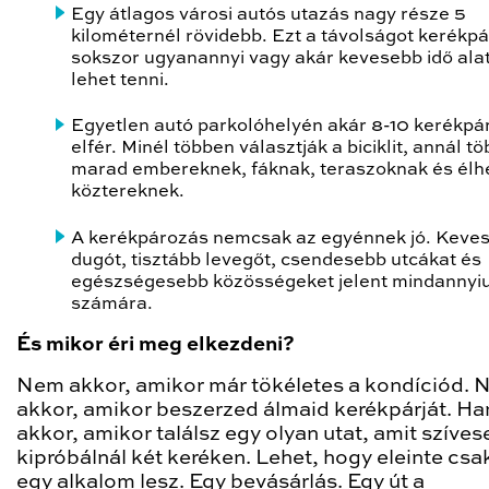
Egy átlagos városi autós utazás nagy része 5
kilométernél rövidebb. Ezt a távolságot kerékpá
sokszor ugyanannyi vagy akár kevesebb idő alat
lehet tenni.
Egyetlen autó parkolóhelyén akár 8-10 kerékpár
elfér. Minél többen választják a biciklit, annál t
marad embereknek, fáknak, teraszoknak és élh
köztereknek.
A kerékpározás nemcsak az egyénnek jó. Keve
dugót, tisztább levegőt, csendesebb utcákat és
egészségesebb közösségeket jelent mindannyi
számára.
És mikor éri meg elkezdeni?
Nem akkor, amikor már tökéletes a kondíciód.
akkor, amikor beszerzed álmaid kerékpárját. H
akkor, amikor találsz egy olyan utat, amit szíves
kipróbálnál két keréken. Lehet, hogy eleinte csak
egy alkalom lesz. Egy bevásárlás. Egy út a