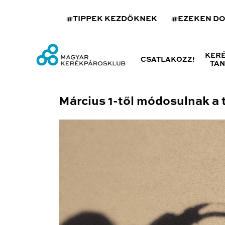
#TIPPEK KEZDŐKNEK
#EZEKEN D
KER
CSATLAKOZZ!
TA
Március 1-től módosulnak a 