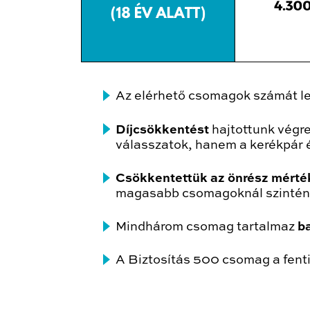
Az elérhető csomagok számát l
Díjcsökkentést
hajtottunk végr
válasszatok, hanem a kerékpár 
Csökkentettük az önrész mérték
magasabb csomagoknál szintén a
Mindhárom csomag tartalmaz
ba
A Biztosítás 500 csomag a fenti