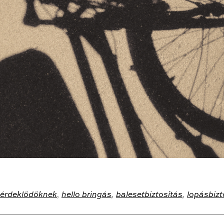
érdeklődőknek
,
hello bringás
,
balesetbiztosítás
,
lopásbizt