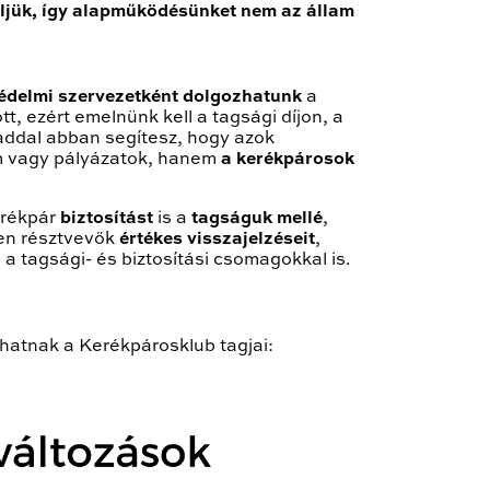
eljük, így alapműködésünket nem az állam
védelmi szervezetként dolgozhatunk
a
t, ezért emelnünk kell a tagsági díjon, a
jaddal abban segítesz, hogy azok
am vagy pályázatok, hanem
a kerékpárosok
rékpár
biztosítást
is a
tagságuk mellé
,
ben résztvevők
értékes visszajelzéseit
,
a tagsági- és biztosítási csomagokkal is.
thatnak a Kerékpárosklub tagjai: