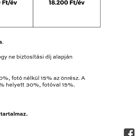
s
.
 ne biztosítási díj alapján
0%, fotó nélkül 15% az önrész. A
% helyett 30%, fotóval 15%.
 tartalmaz.