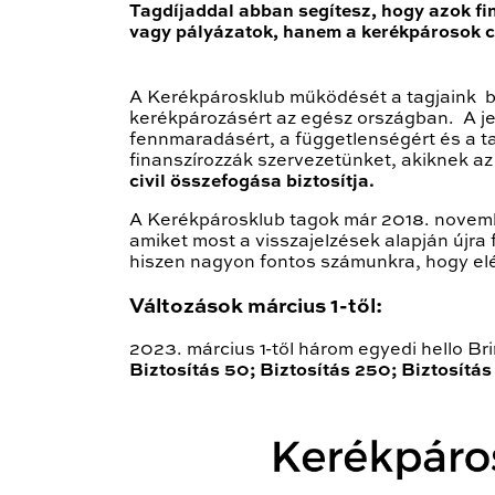
Tagdíjaddal abban segítesz, hogy azok fi
vagy pályázatok, hanem a kerékpárosok ci
A Kerékpárosklub működését a tagjaink bi
kerékpározásért az egész országban. A jele
fennmaradásért, a függetlenségért és a ta
finanszírozzák szervezetünket, akiknek a
civil összefogása biztosítja.
A Kerékpárosklub tagok már 2018. novem
amiket most a visszajelzések alapján újra
hiszen nagyon fontos számunkra, hogy elég
Változások március 1-től:
2023. március 1-től három egyedi hello Br
Biztosítás 50; Biztosítás 250; Biztosítá