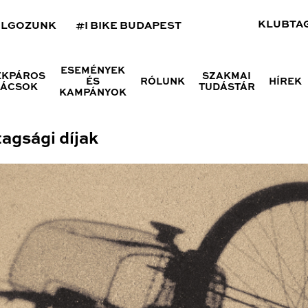
KLUBTA
OLGOZUNK
#I BIKE BUDAPEST
ESEMÉNYEK
ÉKPÁROS
SZAKMAI
ÉS
RÓLUNK
HÍREK
NÁCSOK
TUDÁSTÁR
KAMPÁNYOK
tagsági díjak