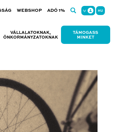
GSÁG
WEBSHOP
ADÓ 1%
HU
VÁLLALATOKNAK,
TÁMOGASS
ÖNKORMÁNYZATOKNAK
MINKET