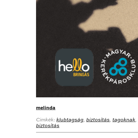
melinda
Cimkék:
klubtagság
,
biztosítás
,
tagoknak
,
biztosítás