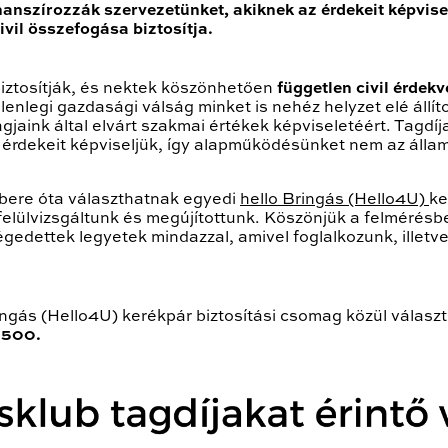
nanszírozzák szervezetünket, akiknek az érdekeit képvis
vil összefogása biztosítja.
ztosítják, és nektek köszönhetően
független civil érdek
nlegi gazdasági válság minket is nehéz helyzet elé állítot
gjaink által elvárt szakmai értékek képviseletéért. Tagdí
z érdekeit képviseljük, így alapműködésünket nem az áll
bere óta választhatnak egyedi
hello Bringás (Hello4U)
ke
 felülvizsgáltunk és megújítottunk. Köszönjük a felmérés
edettek legyetek mindazzal, amivel foglalkozunk, illetve 
ingás (Hello4U) kerékpár biztosítási csomag közül válasz
s 500.