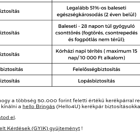
 hogy a többség 50.000 forint feletti értékű kerékpárral 
kínálni a
hello Bringás
(Hello4U) kerékpár biztosításokka
atod el
.
elt Kérdések (GYIK) gyűjteményt
!