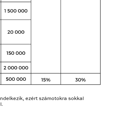
rendelkezik, ezért számotokra sokkal
l.