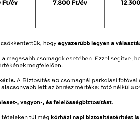
ecsökkentettük, hogy
egyszerűbb legyen a választá
e a magasabb csomagok esetében. Ezzel segítve, hogy
értékének megfelelően.
ét is.
A Biztosítás 50 csomagnál parkolási fotóval 
lacsonyabb lett az önrész mértéke: fotó nélkül 50
leset-, vagyon-, és felelősségbiztosítást
.
 tételeken túl még
kórházi napi biztosítástérítést is