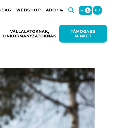
GSÁG
WEBSHOP
ADÓ 1%
HU
VÁLLALATOKNAK,
TÁMOGASS
ÖNKORMÁNYZATOKNAK
MINKET