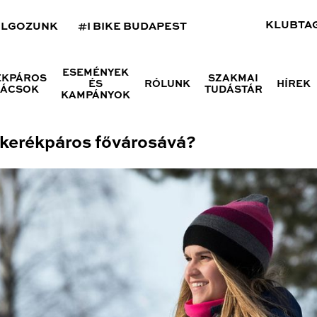
KLUBTA
OLGOZUNK
#I BIKE BUDAPEST
ESEMÉNYEK
ÉKPÁROS
SZAKMAI
ÉS
RÓLUNK
HÍREK
NÁCSOK
TUDÁSTÁR
KAMPÁNYOK
i kerékpáros fővárosává?