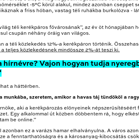
i hőmérséklet -5°C körül alakul, mindez azonban cseppet s
káznak a friss hóban, vastag téli ruhákba burkolózva - lá
ilág téli kerékpáros fővárosának”, az év öt hónapjában hó
sul csupán néhány óráig van világos.
 a téli közlekedés 12%-a kerékpáron történik. Összehaso
a teljes közlekedésnek mindössze 2%-át teszi ki.
 a hírnévre? Vajon hogyan tudja nyereg
?
lhat a háttérben.
 a munkába, szeretem, amikor a havas táj tündököl a ra
érnöke, aki a kerékpározás előnyeinek népszerűsítéséért 
ezet. Egy alkalommal út közben döbbentem rá, hogy elkés
tam be online.”
ül azonban ez a varázs hamar elhalványulna. A város azon
sze a fenntarthatóságra és a károsanyag-kibocsátás csök