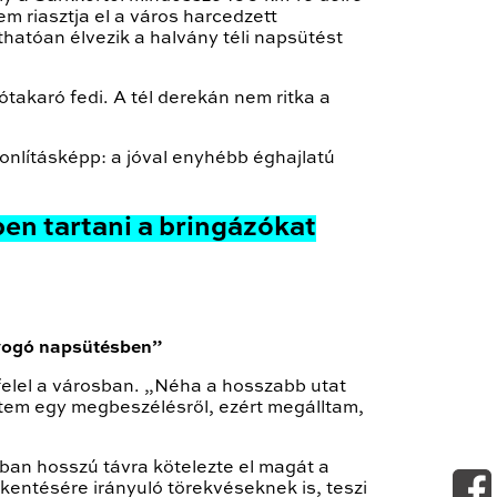
em riasztja el a város harcedzett
thatóan élvezik a halvány téli napsütést
takaró fedi. A tél derekán nem ritka a
nlításképp: a jóval enyhébb éghajlatú
ben tartani a bringázókat
gyogó napsütésben”
felel a városban. „Néha a hosszabb utat
tem egy megbeszélésről, ezért megálltam,
ban hosszú távra kötelezte el magát a
kentésére irányuló törekvéseknek is, teszi