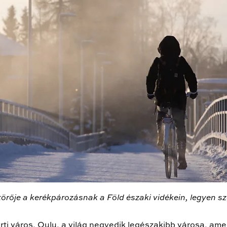
örője a kerékpározásnak a Föld északi vidékein, legyen szó
arti város, Oulu, a világ negyedik legészakibb városa, am