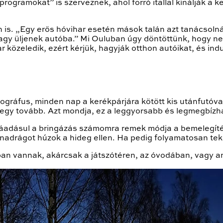
 programokat” is szerveznek, ahol forró itallal kínálják a
n is. „Egy erős hóvihar esetén mások talán azt tanácsol
vagy üljenek autóba.” Mi Ouluban úgy döntöttünk, hogy n
 közeledik, ezért kérjük, hagyják otthon autóikat, és indul
ográfus, minden nap a kerékpárjára kötött kis utánfutóva
megy tovább. Azt mondja, ez a leggyorsabb és legmegbízh
ráadásul a bringázás számomra remek módja a bemelegíté
adrágot húzok a hideg ellen. Ha pedig folyamatosan tek
n vannak, akárcsak a játszótéren, az óvodában, vagy ami