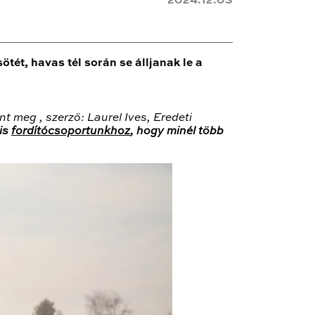
2024.12.03
ét, havas tél során se álljanak le a
nt meg , szerző: Laurel Ives, Eredeti
 is
fordítócsoportunkhoz
, hogy minél több