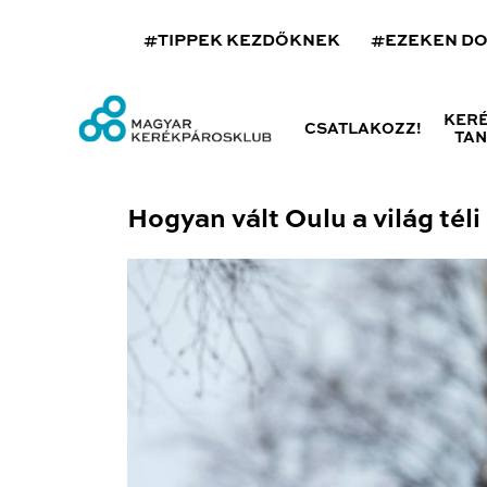
#TIPPEK KEZDŐKNEK
#EZEKEN D
KER
CSATLAKOZZ!
TA
Hogyan vált Oulu a világ tél