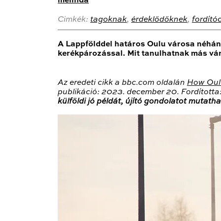
melinda
Cimkék:
tagoknak
,
érdeklődőknek
,
fordító
A Lappfölddel határos Oulu városa néhány 
kerékpározással. Mit tanulhatnak más vár
Az eredeti cikk a bbc.com oldalán
How Oulu
publikáció: 2023. december 20. Fordította
külföldi jó példát, újító gondolatot mutath