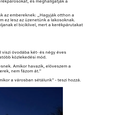
 kerékpárosokat, és meghallgatják a
nák az embereknek: „Hagyják otthon a
em ez lesz az üzenetünk a lakosoknak.
janak el biciklivel, mert a kerékpárutakat
l viszi óvodába két- és négy éves
atóbb közlekedési mód.
snek. Amikor havazik, előveszem a
erek, nem fázom át.”
kor a városban sétálunk” - teszi hozzá.