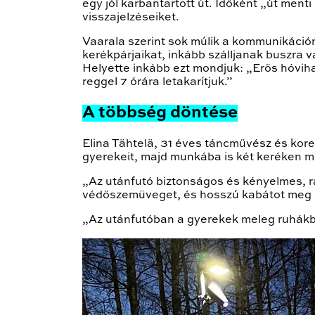
egy jól karbantartott út. Időként „út menti
visszajelzéseiket.
Vaarala szerint sok múlik a kommunikáció
kerékpárjaikat, inkább szálljanak buszra 
Helyette inkább ezt mondjuk: „Erős hóvihar
reggel 7 órára letakarítjuk.”
A többség döntése
Elina Tähtelä, 31 éves táncművész és kore
gyerekeit, majd munkába is két keréken 
„Az utánfutó biztonságos és kényelmes, 
védőszemüveget, és hosszú kabátot meg n
„Az utánfutóban a gyerekek meleg ruhákba