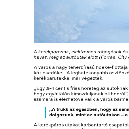
A kerékpárosok, elektromos robogósok és g
havat, még az autóutak előtt (Forrás: City 
A város a nagy teherbírású hóeke-flottája 
közlekedőket. A leghatékonyabb ösztönzés 
kerékpárutakkal már végeztek.
„Egy 3-4 centis friss hóréteg az autóknak
hogy egyáltalán kimozduljanak otthonról”,
számára is elérhetővé válik a város bármel
„A trükk az egészben, hogy ez sem
dolgozunk, mint az autóutakon – a
A kerékpáros utakat karbantartó csapatok 