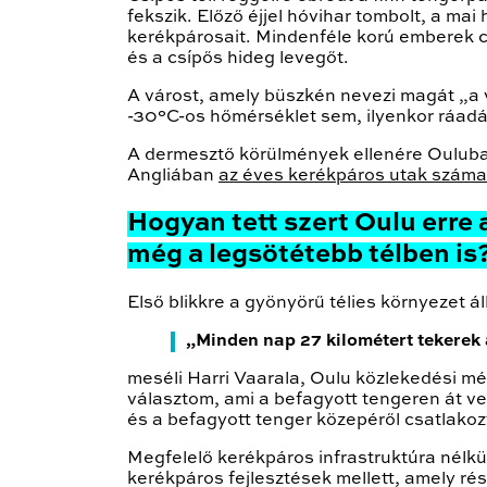
fekszik. Előző éjjel hóvihar tombolt, a ma
kerékpárosait. Mindenféle korú emberek ci
és a csípős hideg levegőt.
A várost, amely büszkén nevezi magát „a v
-30°C-os hőmérséklet sem, ilyenkor ráadá
A dermesztő körülmények ellenére Ouluban
Angliában
az éves kerékpáros utak száma 
Hogyan tett szert Oulu erre
még a legsötétebb télben is
Első blikkre a gyönyörű télies környezet ál
„Minden nap 27 kilométert tekerek
meséli Harri Vaarala, Oulu közlekedési m
választom, ami a befagyott tengeren át v
és a befagyott tenger közepéről csatlakoz
Megfelelő kerékpáros infrastruktúra nélk
kerékpáros fejlesztések mellett, amely ré