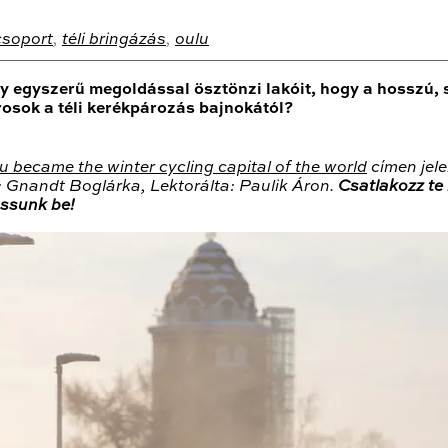
csoport
,
téli bringázás
,
oulu
egyszerű megoldással ösztönzi lakóit, hogy a hosszú, söt
osok a téli kerékpározás bajnokától?
 became the winter cycling capital of the world
címen jele
: Gnandt Boglárka, Lektorálta: Paulik Áron.
Csatlakozz te
assunk be!