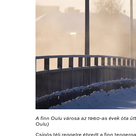
A finn Oulu városa az 1960-as évek óta útt
Oulu)
Csípős téli reggelre ébredt a finn tengerp