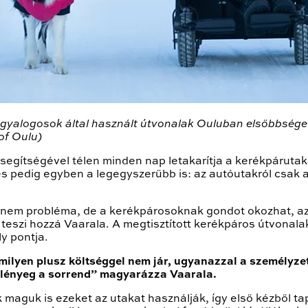
yalogosok által használt útvonalak Ouluban elsőbbséget él
of Oulu)
segítségével télen minden nap letakarítja a kerékpárutaka
pedig egyben a legegyszerűbb is: az autóutakról csak akk
 nem probléma, de a kerékpárosoknak gondot okozhat, az i
 teszi hozzá Vaarala. A megtisztított kerékpáros útvonal
y pontja.
milyen plusz költséggel nem jár, ugyanazzal a személyze
 lényeg a sorrend” magyarázza Vaarala.
maguk is ezeket az utakat használják, így első kézből ta