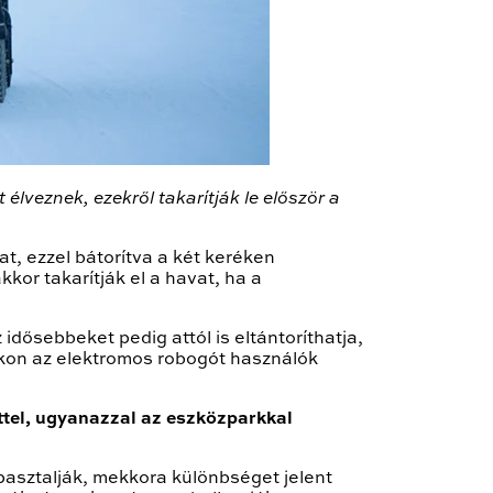
veznek, ezekről takarítják le először a
t, ezzel bátorítva a két keréken
or takarítják el a havat, ha a
dősebbeket pedig attól is eltántoríthatja,
akon az elektromos robogót használók
ttel, ugyanazzal az eszközparkkal
pasztalják, mekkora különbséget jelent