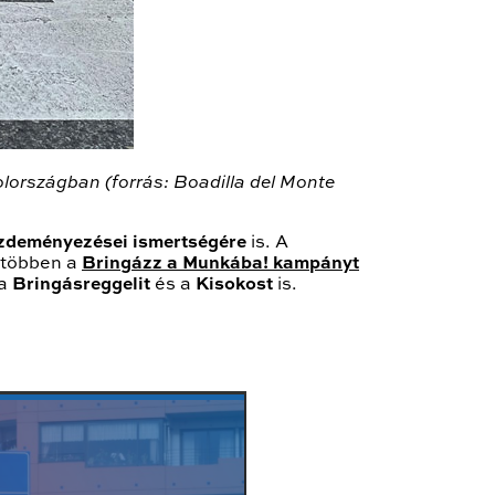
lországban (forrás: Boadilla del Monte
zdeményezései ismertségére
is. A
gtöbben a
Bringázz a Munkába! kampányt
 a
Bringásreggelit
és a
Kisokost
is.