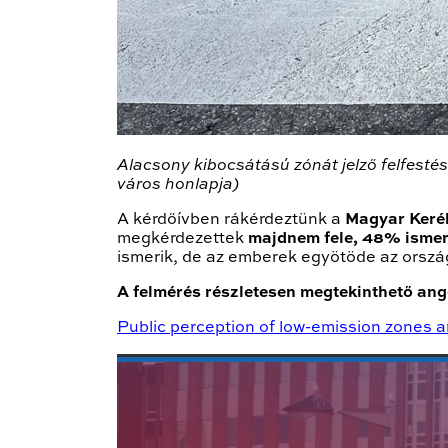
Alacsony kibocsátású zónát jelző felfesté
város honlapja)
A kérdőívben rákérdeztünk a
Magyar Keré
megkérdezettek
majdnem fele, 48% ismer
ismerik, de az emberek egyötöde az orszá
A felmérés részletesen megtekinthető ango
Public perception of low-emission zones 