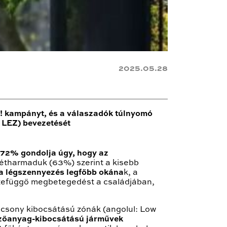
2025.05.28
! kampányt, és a válaszadók túlnyomó
 LEZ) bevezetését
72% gondolja úgy, hogy az
kétharmaduk (63%) szerint a kisebb
 a légszennyezés legfőbb okána
k, a
szefüggő megbetegedést a családjában,
lacsony kibocsátású zónák (angolul: Low
őanyag-kibocsátású járművek