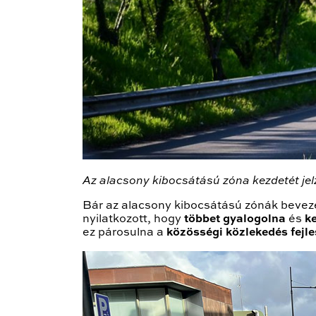
Az alacsony kibocsátású zóna kezdetét jel
Bár az alacsony kibocsátású zónák bevez
nyilatkozott, hogy
többet gyalogolna
és
k
ez párosulna a
közösségi közlekedés fejle