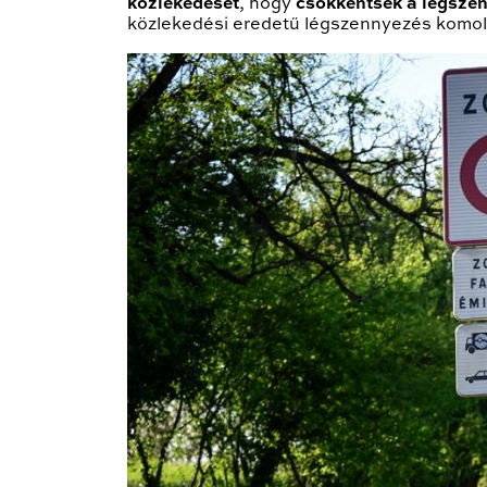
közlekedését
, hogy
csökkentsék a légsze
közlekedési eredetű légszennyezés komol