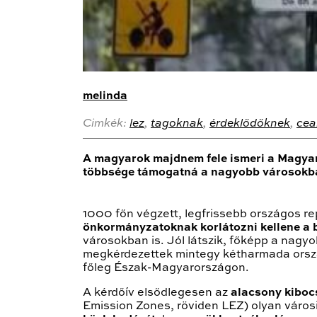
melinda
Cimkék:
lez
,
tagoknak
,
érdeklődőknek
,
cea
A magyarok majdnem fele ismeri a Magya
többsége támogatná a nagyobb városokba
1000 főn végzett, legfrissebb országos r
önkormányzatoknak korlátozni kellene a
városokban is. Jól látszik, főképp a nag
megkérdezettek mintegy kétharmada orszá
főleg Észak-Magyarországon.
A kérdőív elsődlegesen az
alacsony kibo
Emission Zones, röviden LEZ) olyan városi 