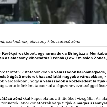
ml
,
szakmának
,
alacsony kibocsátású zóna
r Kerékpárosklubot, egyharmaduk a Bringázz a Munkába
n az alacsony kibocsátású zónák (Low Emission Zones,
eprezentatív kutatásunkban a
válaszadók háromnegyede, 
 belső égésű motorok használatát nagyobb városokba
n, 
yobb városokban, hogy
a válaszadók a közlekedést tartják
gszerte időnként tapasztal a légszennyezettséggel ös
csátású zónákkal
kapcsolatos attitűdöket vizsgálta. Az a
területek, ahol korlátozzák vagy tiltják a
magas szennyez