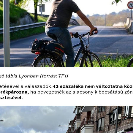
ző tábla Lyonban (forrás: TF1)
etésével a válaszadók
43 százaléka nem változtatna köz
erékpározna
, ha bevezetnék az alacsony kibocsátású zón
sztésével.