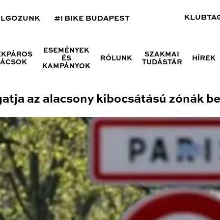
KLUBTA
OLGOZUNK
#I BIKE BUDAPEST
ESEMÉNYEK
ÉKPÁROS
SZAKMAI
ÉS
RÓLUNK
HÍREK
NÁCSOK
TUDÁSTÁR
KAMPÁNYOK
tja az alacsony kibocsátású zónák b