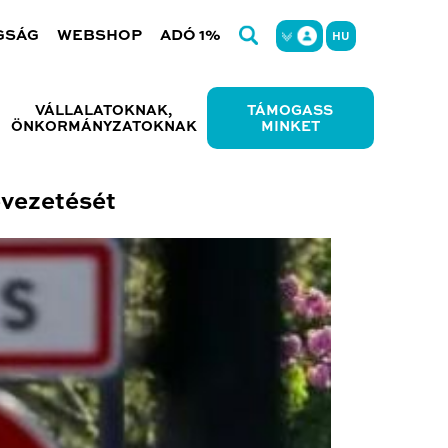
GSÁG
WEBSHOP
ADÓ 1%
HU
VÁLLALATOKNAK,
TÁMOGASS
ÖNKORMÁNYZATOKNAK
MINKET
evezetését