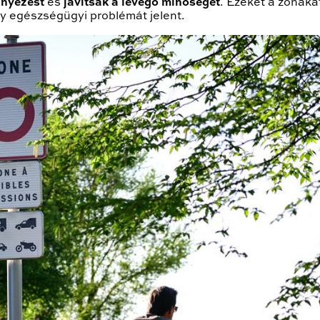
nnyezést
és
javítsák a levegő minőségét
. Ezeket a zónáka
y egészségügyi problémát jelent.