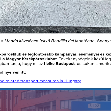
s a Madrid közelében fekvő Boadilla del Montéban, Spanyo
kpárosklub és legfontosabb kampányai, eseményei és ke
i a Magyar Kerékpárosklubot
. Tevékenységeink közül le
gban tudja, hogy mi az
I bike Budapest
, és sokan ismerik
l nyelven itt:
and related transport measures in Hungary