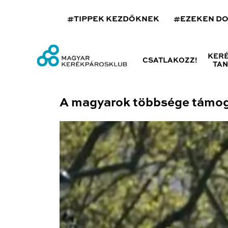
#TIPPEK KEZDŐKNEK
#EZEKEN D
KER
CSATLAKOZZ!
TA
A magyarok többsége támoga