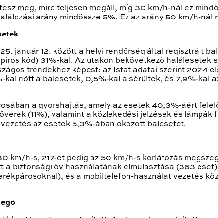
esz meg, mire teljesen megáll, míg 30 km/h-nál ez mind
halálozási arány mindössze 5%. Ez az arány 50 km/h-nál
setek
5. január 12. között a helyi rendőrség által regisztrált 
 (piros kód) 31%-kal. Az utakon bekövetkező halálesetek
ágos trendekhez képest: az Istat adatai szerint 2024 el
al nőtt a balesetek, 0,5%-kal a sérültek, és 7,9%-kal 
osában a gyorshajtás, amely az esetek 40,3%-áért felelő
verek (11%), valamint a közlekedési jelzések és lámpák 
i vezetés az esetek 5,3%-ában okozott balesetet.
 30 km/h-s, 217-et pedig az 50 km/h-s korlátozás megsze
t a biztonsági öv használatának elmulasztása (363 eset), 
erékpárosoknál), és a mobiltelefon-használat vezetés kö
vegő