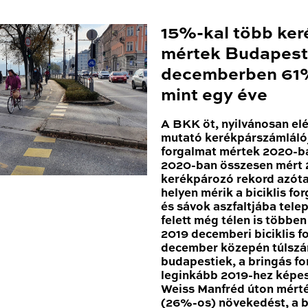
15%-kal több ker
mértek Budapest
decemberben 61%
mint egy éve
A BKK öt, nyilvánosan el
mutató kerékpárszámláló
forgalmat mértek 2020-ba
2020-ban összesen mért 2
kerékpározó rekord azóta
helyen mérik a biciklis for
és sávok aszfaltjába tele
felett még télen is többe
2019 decemberi biciklis 
december közepén túlszár
budapestiek, a bringás fo
leginkább 2019-hez képes
Weiss Manfréd úton mért
(26%-os) növekedést, a b