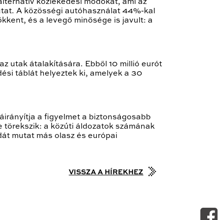
lternatív közlekedési módokat, ami az
utat. A közösségi autóhasználat 44%-kal
kent, és a levegő minősége is javult: a
z utak átalakítására. Ebből 10 millió eurót
ési táblát helyeztek ki, amelyek a 30
áirányítja a figyelmet a biztonságosabb
e törekszik: a közúti áldozatok számának
ldát mutat más olasz és európai
VISSZA A HÍREKHEZ