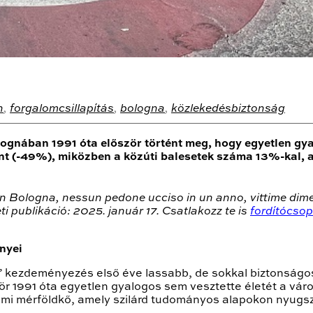
h
,
forgalomcsillapítás
,
bologna
,
közlekedésbiztonság
gnában 1991 óta először történt meg, hogy egyetlen gyal
nt (-49%), miközben a közúti balesetek száma 13%-kal, a 
n Bologna, nessun pedone ucciso in un anno, vittime dimez
ti publikáció: 2025. január 17. Csatlakozz te is
fordítócso
nyei
0” kezdeményezés első éve lassabb, de sokkal biztonság
 1991 óta egyetlen gyalogos sem vesztette életét a váro
lmi mérföldkő, amely szilárd tudományos alapokon nyugsz