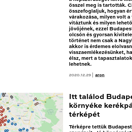
ősszel meg is tartották. 
összefoglaljuk, hogyan ér
várakozása, milyen volt a
vitáztunk és milyen lehe
jövőjének, ezzel Budapest
olcsón és gyorsan kivitele
történet nem csak a Nagy
akkor is érdemes elolvas
visszaemlékezésünket, h
élsz, mert a tapasztalato
lehetnek.
2020.12.29 |
aron
Itt találod Budap
környéke kerékpá
térképét
Térképre tettük Budapest 