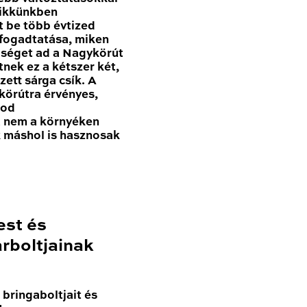
Cikkünkben
t be több évtized
 fogadtatása, miken
tőséget ad a Nagykörút
nek ez a kétszer két,
zett sárga csík. A
körútra érvényes,
nod
a nem a környéken
k máshol is hasznosak
est és
rboltjainak
bringaboltjait és