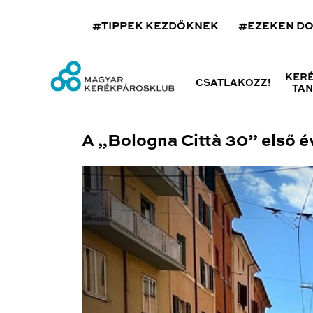
#TIPPEK KEZDŐKNEK
#EZEKEN D
KER
CSATLAKOZZ!
TA
A „Bologna Città 30” első é