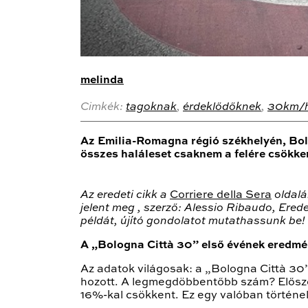
melinda
Cimkék:
tagoknak
,
érdeklődőknek
,
30km/
Az Emilia-Romagna régió székhelyén, Bolo
összes haláleset csaknem a felére csökke
Az eredeti cikk a
Corriere della Sera
oldalá
jelent meg , szerző: Alessio Ribaudo, Erede
példát, újító gondolatot mutathassunk be!
A „Bologna Città 30” első évének eredmé
Az adatok világosak: a „Bologna Città 3
hozott. A legmegdöbbentőbb szám? Először
16%-kal csökkent. Ez egy valóban történe