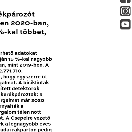
ékpározót
en 2020-ban,
-kal többet,
érhető adatokat
ján 15 %-kal nagyobb
n, mint 2019-ben. A
.771.710.
, hogy egyszerre öt
galmat. A bicikliutak
pített detektorok
n kerékpároztak: a
forgalmat már 2020
nyalták a
rgalom télen nőtt
t. A Csepelre vezető
ék a legnagyobb éves
udai rakparton pedig