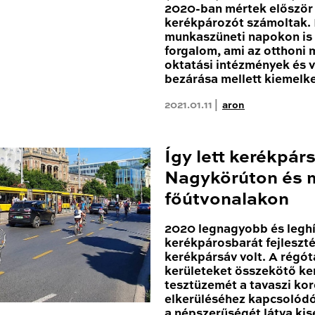
2020-ban mértek először 1
kerékpározót számoltak
munkaszüneti napokon is 
forgalom, ami az otthoni
oktatási intézmények és 
bezárása mellett kiemelk
2021.01.11 |
aron
Így lett kerékpár
Nagykörúton és 
főútvonalakon
2020 legnagyobb és leghí
kerékpárosbarát fejleszté
kerékpársáv volt. A régóta
kerületeket összekötő k
tesztüzemét a tavaszi kor
elkerüléséhez kapcsolódóa
a népszerűségét látva ki