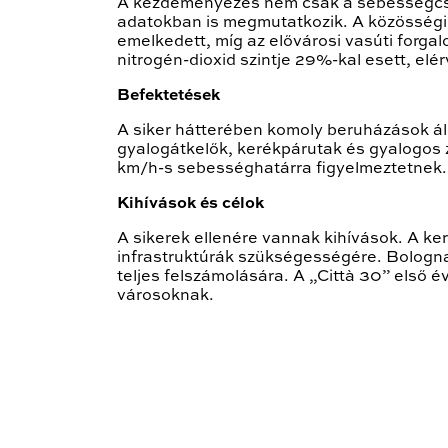
A kezdeményezés nem csak a sebességcsök
adatokban is megmutatkozik. A közösségi 
emelkedett, míg az elővárosi vasúti forga
nitrogén-dioxid szintje 29%-kal esett, elé
Befektetések
A siker hátterében komoly beruházások álln
gyalogátkelők, kerékpárutak és gyalogos zó
km/h-s sebességhatárra figyelmeztetnek.
Kihívások és célok
A sikerek ellenére vannak kihívások. A ke
infrastruktúrák szükségességére. Bologna 
teljes felszámolására. A „Città 30” első 
városoknak.