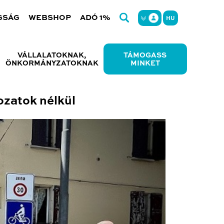
GSÁG
WEBSHOP
ADÓ 1%
HU
VÁLLALATOKNAK,
TÁMOGASS
ÖNKORMÁNYZATOKNAK
MINKET
ozatok nélkül