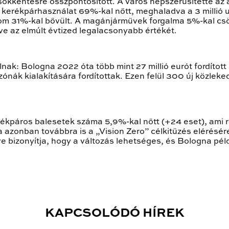
kentésre összpontosított. A város népszerűsítette az a
kerékpárhasználat 69%-kal nőtt, meghaladva a 3 millió 
lom 31%-kal bővült. A magánjárművek forgalma 5%-kal csök
rve az elmúlt évtized legalacsonyabb értékét.
ak: Bologna 2022 óta több mint 27 millió eurót fordított a
nák kialakítására fordítottak. Ezen felül 300 új közleked
rékpáros balesetek száma 5,9%-kal nőtt (+24 eset), ami r
azonban továbbra is a „Vision Zero” célkitűzés elérésér
éve bizonyítja, hogy a változás lehetséges, és Bologna pé
KAPCSOLÓDÓ HÍREK