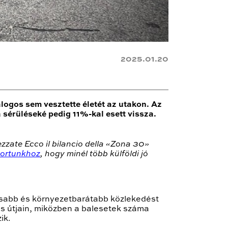
2025.01.20
ogos sem vesztette életét az utakon. Az
sérüléseké pedig 11%-kal esett vissza.
zate Ecco il bilancio della «Zona 30»
portunkhoz
, hogy minél több külföldi jó
osabb és környezetbarátabb közlekedést
s útjain, miközben a balesetek száma
ik.