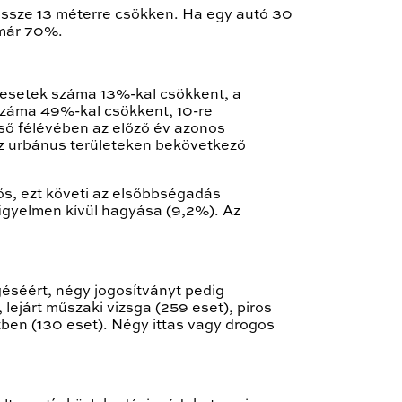
össze 13 méterre csökken. Ha egy autó 30
 már 70%.
balesetek száma 13%-kal csökkent, a
 száma 49%-kal csökkent, 10-re
ső félévében az előző év azonos
az urbánus területeken bekövetkező
s, ezt követi az elsőbbségadás
figyelmen kívül hagyása (9,2%). Az
géséért, négy jogosítványt pedig
lejárt műszaki vizsga (259 eset), piros
zben (130 eset). Négy ittas vagy drogos