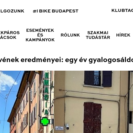
KLUBTA
OLGOZUNK
#I BIKE BUDAPEST
ESEMÉNYEK
ÉKPÁROS
SZAKMAI
ÉS
RÓLUNK
HÍREK
NÁCSOK
TUDÁSTÁR
KAMPÁNYOK
vének eredményei: egy év gyalogosáld