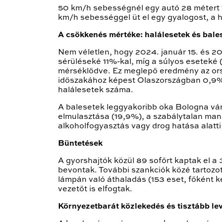
50 km/h sebességnél egy autó 28 métert t
km/h sebességgel üt el egy gyalogost, a 
A csökkenés mértéke: halálesetek és bale
Nem véletlen, hogy 2024. január 15. és 202
sérüléseké 11%-kal, míg a súlyos eseteké
mérséklődve. Ez meglepő eredmény az orsz
időszakához képest Olaszországban 0,9%-k
halálesetek száma.
A balesetek leggyakoribb oka Bologna vár
elmulasztása (19,9%), a szabálytalan manő
alkoholfogyasztás vagy drog hatása alatt
Büntetések
A gyorshajtók közül 89 sofőrt kaptak el a
bevontak. További szankciók közé tartozot
lámpán való áthaladás (153 eset, főként k
vezetőt is elfogtak.
Környezetbarát közlekedés és tisztább le