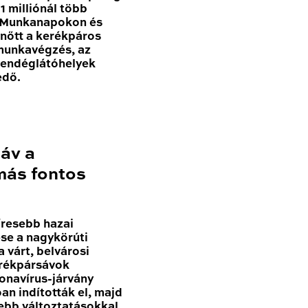
 milliónál több
. Munkanapokon és
nőtt a kerékpáros
 munkavégzés, az
vendéglátóhelyek
edő.
sáv a
más fontos
resebb hazai
se a nagykörúti
 várt, belvárosi
erékpársávok
onavírus-járvány
n indították el, majd
sebb változtatásokkal