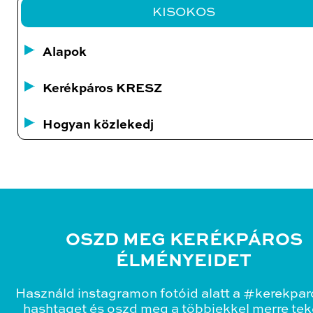
KISOKOS
Alapok
Kerékpáros KRESZ
Hogyan közlekedj
OSZD MEG KERÉKPÁROS
ÉLMÉNYEIDET
Használd instagramon fotóid alatt a #kerekpa
hashtaget és oszd meg a többiekkel merre teke