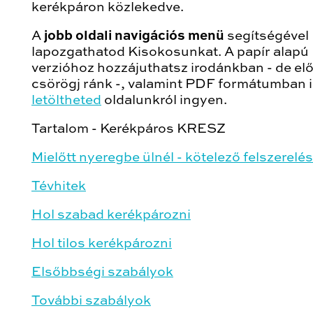
kerékpáron közlekedve.
A
jobb oldali navigációs menü
segítségével
lapozgathatod Kisokosunkat. A papír alapú
verzióhoz hozzájuthatsz irodánkban - de el
csörögj ránk -, valamint PDF formátumban 
letöltheted
oldalunkról ingyen.
Tartalom - Kerékpáros KRESZ
Mielőtt nyeregbe ülnél - kötelező felszerelé
Tévhitek
Hol szabad kerékpározni
Hol tilos kerékpározni
Elsőbbségi szabályok
További szabályok