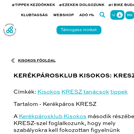
#TIPPEK KEZDŐKNEK
#EZEKEN DOLGOZUNK
#I BIKE BU
KLUBTAGSÁG
WEBSHOP
ADÓ 1%
HU
Támogass minket
KISOKOS FŐOLDAL
KERÉKPÁROSKLUB KISOKOS: KRES
Címkék:
Kisokos
KRESZ
tanácsok
tippek
Tartalom - Kerékpáros KRESZ
A
Kerékpárosklub Kisokos
második részébe
KRESZ-szel foglalkozunk, hogy mely
szabályokra kell fokozottan figyelnünk