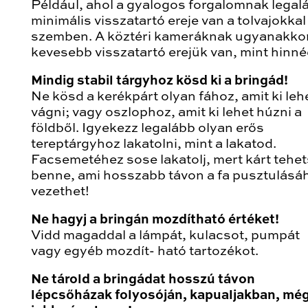
Például, ahol a gyalogos forgalomnak legal
minimális visszatartó ereje van a tolvajokkal
szemben. A köztéri kameráknak ugyanakko
kevesebb visszatartó erejük van, mint hinné
Mindig stabil tárgyhoz kösd ki a bringád!
Ne kösd a kerékpárt olyan fához, amit ki leh
vágni; vagy oszlophoz, amit ki lehet húzni a
földből. Igyekezz legalább olyan erős
tereptárgyhoz lakatolni, mint a lakatod.
Facsemetéhez sose lakatolj, mert kárt tehe
benne, ami hosszabb távon a fa pusztulásá
vezethet!
Ne hagyj a bringán mozdítható értéket!
Vidd magaddal a lámpát, kulacsot, pumpát
vagy egyéb mozdít- ható tartozékot.
Ne tárold a bringádat hosszú távon
lépcsőházak folyosóján, kapualjakban, mé