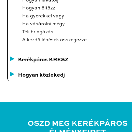
Hogyan lakatolj
Hogyan öltözz
Ha gyerekkel vagy
Ha vásárolni mégy
Téli bringázás
A kezdő lépések összegezve
Kerékpáros KRESZ
Hogyan közlekedj
OSZD MEG KERÉKPÁROS