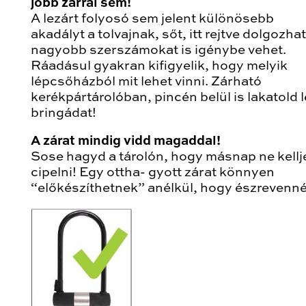
jobb zárral sem!
A lezárt folyosó sem jelent különösebb
akadályt a tolvajnak, sőt, itt rejtve dolgozhat
nagyobb szerszámokat is igénybe vehet.
Ráadásul gyakran kifigyelik, hogy melyik
lépcsőházból mit lehet vinni. Zárható
kerékpártárolóban, pincén belül is lakatold l
bringádat!
A zárat mindig vidd magaddal!
Sose hagyd a tárolón, hogy másnap ne kellj
cipelni! Egy ottha- gyott zárat könnyen
“előkészíthetnek” anélkül, hogy észrevenné