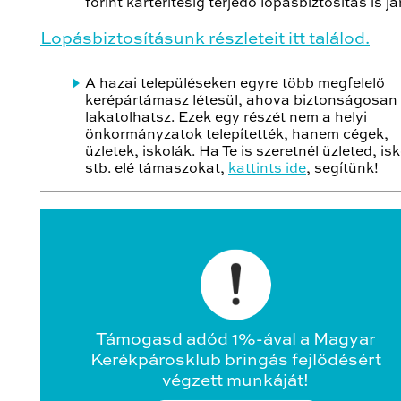
forint kártérítésig terjedő lopásbiztosítás is já
Lopásbiztosításunk részleteit itt találod.
A hazai településeken egyre több megfelelő
kerépártámasz létesül, ahova biztonságosan
lakatolhatsz. Ezek egy részét nem a helyi
önkormányzatok telepítették, hanem cégek,
üzletek, iskolák. Ha Te is szeretnél üzleted, is
stb. elé támaszokat,
kattints ide
, segítünk!
Támogasd adód 1%-ával a Magyar
Kerékpárosklub bringás fejlődésért
végzett munkáját!