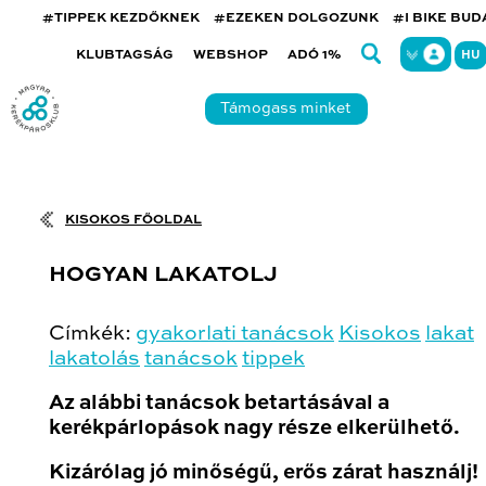
#TIPPEK KEZDŐKNEK
#EZEKEN DOLGOZUNK
#I BIKE BU
KLUBTAGSÁG
WEBSHOP
ADÓ 1%
HU
Támogass minket
KISOKOS FŐOLDAL
HOGYAN LAKATOLJ
Címkék:
gyakorlati tanácsok
Kisokos
lakat
lakatolás
tanácsok
tippek
Az alábbi tanácsok betartásával a
kerékpárlopások nagy része elkerülhető.
Kizárólag jó minőségű, erős zárat használj!