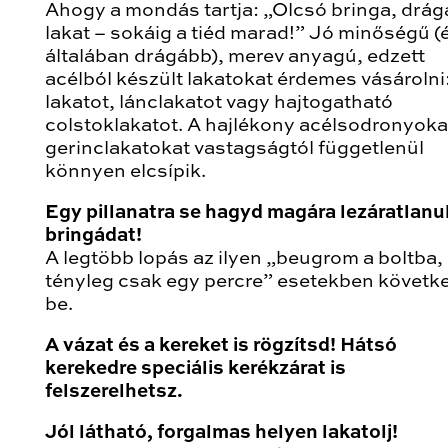
Ahogy a mondás tartja: „Olcsó bringa, drág
lakat – sokáig a tiéd marad!” Jó minőségű (
általában drágább), merev anyagú, edzett
acélból készült lakatokat érdemes vásárolni
lakatot, lánclakatot vagy hajtogatható
colstoklakatot. A hajlékony acélsodronyoka
gerinclakatokat vastagságtól függetlenül
könnyen elcsípik.
Egy pillanatra se hagyd magára lezáratlanul
bringádat!
A legtöbb lopás az ilyen „beugrom a boltba,
tényleg csak egy percre” esetekben követk
be.
A vázat és a kereket is rögzítsd! Hátsó
kerekedre speciális kerékzárat is
felszerelhetsz.
Jól látható, forgalmas helyen lakatolj!