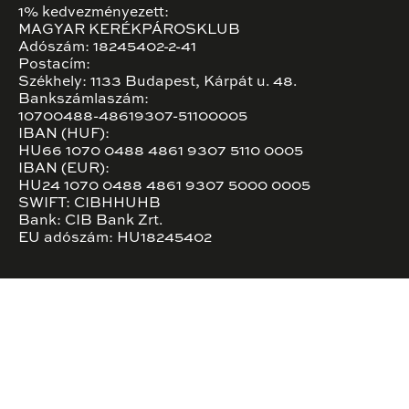
1% kedvezményezett:
MAGYAR KERÉKPÁROSKLUB
Adószám: 18245402-2-41
Postacím:
Székhely: 1133 Budapest, Kárpát u. 48.
Bankszámlaszám:
10700488-48619307-51100005
IBAN (HUF):
HU66 1070 0488 4861 9307 5110 0005
IBAN (EUR):
HU24 1070 0488 4861 9307 5000 0005
SWIFT: CIBHHUHB
Bank: CIB Bank Zrt.
EU adószám: HU18245402