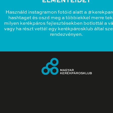
ÉLMÉNYEIDET
Használd instagramon fotóid alatt a #kerekpa
hashtaget és oszd meg a többiekkel merre teke
milyen kerékpáros fejlesztésekben botlottál a v
vagy ha részt vettél egy kerékpárosklub által sz
rendezvényen.