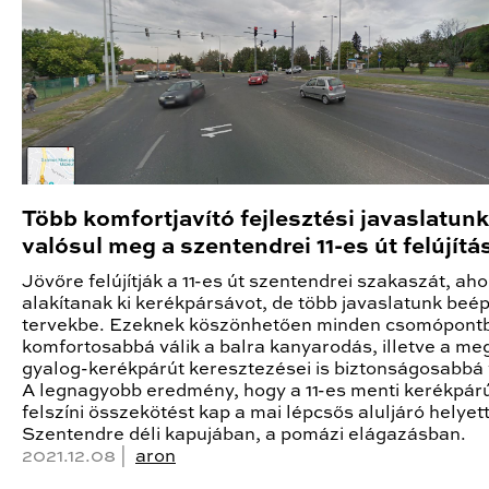
Több komfortjavító fejlesztési javaslatunk
valósul meg a szentendrei 11-es út felújít
Jövőre felújítják a 11-es út szentendrei szakaszát, ah
alakítanak ki kerékpársávot, de több javaslatunk beép
tervekbe. Ezeknek köszönhetően minden csomópont
komfortosabbá válik a balra kanyarodás, illetve a me
gyalog-kerékpárút keresztezései is biztonságosabbá 
A legnagyobb eredmény, hogy a 11-es menti kerékpár
felszíni összekötést kap a mai lépcsős aluljáró helyet
Szentendre déli kapujában, a pomázi elágazásban.
2021.12.08 |
aron