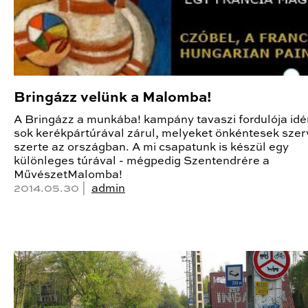
Bringázz velünk a Malomba!
A Bringázz a munkába! kampány tavaszi fordulója idé
sok kerékpártúrával zárul, melyeket önkéntesek sze
szerte az országban. A mi csapatunk is készül egy
különleges túrával - mégpedig Szentendrére a
MűvészetMalomba!
2014.05.30 |
admin