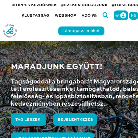
#TIPPEK KEZDŐKNEK
#EZEKEN DOLGOZUNK
#I BIKE BU
KLUBTAGSÁG
WEBSHOP
ADÓ 1%
HU
Támogass minket
MARADJUNK EGYÜTT!
Tagságoddal a bringabarát Magyarország
tett erőfeszítéseinket támogathatod, bales
felelősség- és lopásbiztosításban, renget
kedvezményben részesülhetsz.
TAG LESZEK!
BEJELENTKEZÉS