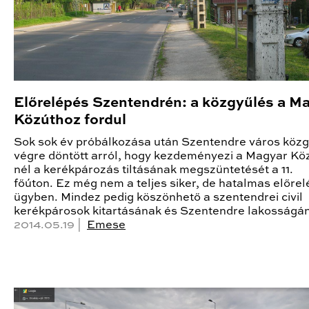
Előrelépés Szentendrén: a közgyűlés a M
Közúthoz fordul
Sok sok év próbálkozása után Szentendre város köz
végre döntött arról, hogy kezdeményezi a Magyar Köz
nél a kerékpározás tiltásának megszüntetését a 11.
főúton. Ez még nem a teljes siker, de hatalmas előre
ügyben. Mindez pedig köszönhető a szentendrei civil
kerékpárosok kitartásának és Szentendre lakosságá
2014.05.19 |
Emese