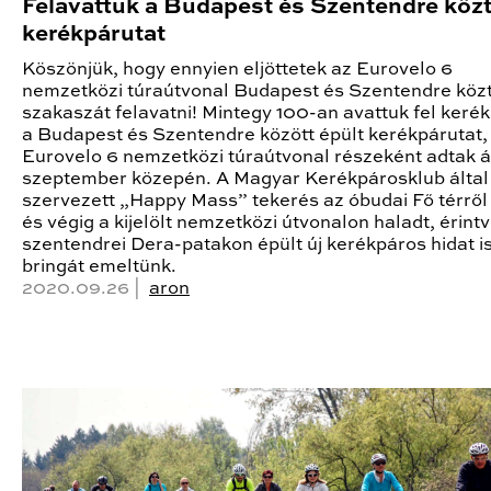
Felavattuk a Budapest és Szentendre közti
kerékpárutat
Köszönjük, hogy ennyien eljöttetek az Eurovelo 6
nemzetközi túraútvonal Budapest és Szentendre közti
szakaszát felavatni! Mintegy 100-an avattuk fel kerék
a Budapest és Szentendre között épült kerékpárutat,
Eurovelo 6 nemzetközi túraútvonal részeként adtak á
szeptember közepén. A Magyar Kerékpárosklub által
szervezett „Happy Mass” tekerés az óbudai Fő térről 
és végig a kijelölt nemzetközi útvonalon haladt, érintv
szentendrei Dera-patakon épült új kerékpáros hidat is
bringát emeltünk.
2020.09.26 |
aron