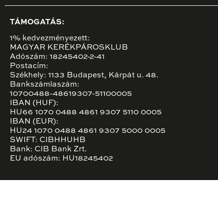
TÁMOGATÁS:
1% kedvezményezett:
MAGYAR KERÉKPÁROSKLUB
Adószám: 18245402-2-41
Postacím:
Székhely: 1133 Budapest, Kárpát u. 48.
Bankszámlaszám:
10700488-48619307-51100005
IBAN (HUF):
HU66 1070 0488 4861 9307 5110 0005
IBAN (EUR):
HU24 1070 0488 4861 9307 5000 0005
SWIFT: CIBHHUHB
Bank: CIB Bank Zrt.
EU adószám: HU18245402