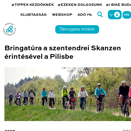
#TIPPEK KEZDŐKNEK
#EZEKEN DOLGOZUNK
#I BIKE BU
KLUBTAGSÁG
WEBSHOP
ADÓ 1%
HU
Támogass minket
Bringatúra a szentendrei Skanzen
érintésével a Pilisbe