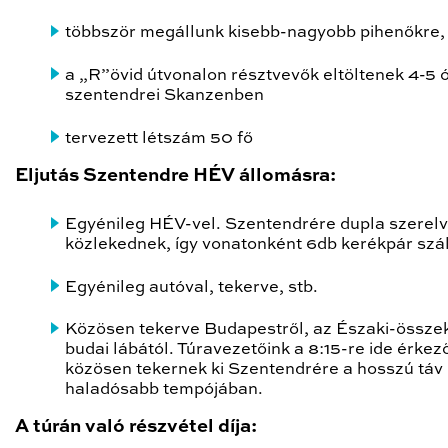
többször megállunk kisebb-nagyobb pihenőkre,
a „R”övid útvonalon résztvevők eltöltenek 4-5 ó
szentendrei Skanzenben
tervezett létszám 50 fő
Eljutás Szentendre HÉV állomásra:
Egyénileg HÉV-vel. Szentendrére dupla szerel
közlekednek, így vonatonként 6db kerékpár szál
Egyénileg autóval, tekerve, stb.
Közösen tekerve Budapestről, az Északi-összek
budai lábától. Túravezetőink a 8:15-re ide érkez
közösen tekernek ki Szentendrére a hosszú táv
haladósabb tempójában.
A túrán való részvétel díja: