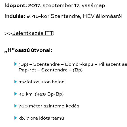
Időpont:
2017. szeptember 17. vasárnap
Indulás:
9:45-kor Szentendre, HÉV állomásról
>>
Jelentkezés ITT
!
„H”osszú útvonal:
(Bp) – Szentendre – Dömör-kapu – Pilisszentlás
Pap-rét – Szentendre – (Bp)
aszfaltos úton halad
45 km (+28 Bp-Bp)
760 méter szintemelkedés
kb. 7 óra időtartamú