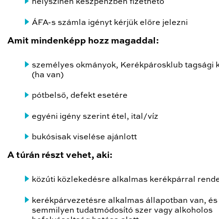
helyszínen készpénzben fizethető
ÁFA-s számla igényt kérjük előre jelezni
Amit mindenképp hozz magaddal:
személyes okmányok, Kerékpárosklub tagsági 
(ha van)
pótbelső, defekt esetére
egyéni igény szerint étel, ital/víz
bukósisak viselése ajánlott
A túrán részt vehet, aki:
közúti közlekedésre alkalmas kerékpárral rende
kerékpárvezetésre alkalmas állapotban van, és
semmilyen tudatmódosító szer vagy alkoholos