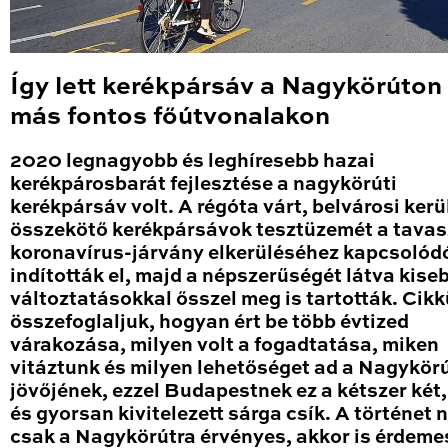
Így lett kerékpársáv a Nagykörúton
más fontos főútvonalakon
2020 legnagyobb és leghíresebb hazai
kerékpárosbarát fejlesztése a nagykörúti
kerékpársáv volt. A régóta várt, belvárosi kerü
összekötő kerékpársávok tesztüzemét a tavas
koronavírus-járvány elkerüléséhez kapcsolód
indították el, majd a népszerűségét látva kise
változtatásokkal ősszel meg is tartották. Cik
összefoglaljuk, hogyan ért be több évtized
várakozása, milyen volt a fogadtatása, miken
vitáztunk és milyen lehetőséget ad a Nagykör
jövőjének, ezzel Budapestnek ez a kétszer két
és gyorsan kivitelezett sárga csík. A történet
csak a Nagykörútra érvényes, akkor is érdeme