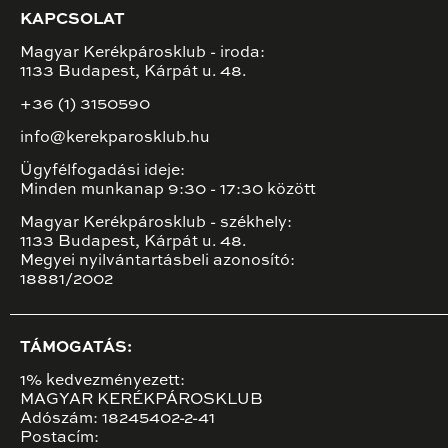
KAPCSOLAT
Magyar Kerékpárosklub - iroda:
1133 Budapest, Kárpát u. 48.
+36 (1) 3150590
info@kerekparosklub.hu
Ügyfélfogadási ideje:
Minden munkanap 9:30 - 17:30 között
Magyar Kerékpárosklub - székhely:
1133 Budapest, Kárpát u. 48.
Megyei nyilvántartásbeli azonosító:
18881/2002
TÁMOGATÁS:
1% kedvezményezett:
MAGYAR KERÉKPÁROSKLUB
Adószám: 18245402-2-41
Postacím: