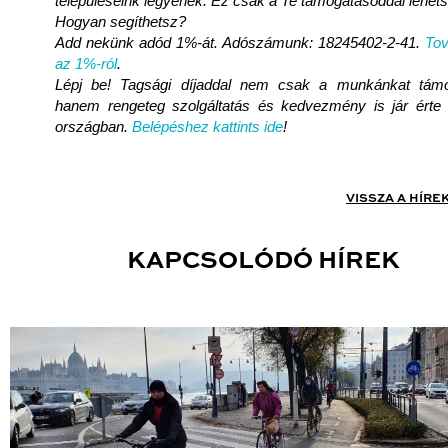
településeink legyenek. Ez csak a Te támogatásoddal lehet
Hogyan segíthetsz?
Add nekünk adód 1%-át. Adószámunk: 18245402-2-41.
Tov
az 1%-ról
.
Lépj be! Tagsági díjaddal nem csak a munkánkat támo
hanem rengeteg szolgáltatás és kedvezmény is jár érte
országban.
Belépéshez kattints ide
!
VISSZA A HÍRE
KAPCSOLÓDÓ HÍREK