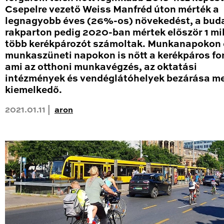
Csepelre vezető Weiss Manfréd úton mérték a
legnagyobb éves (26%-os) növekedést, a bud
rakparton pedig 2020-ban mértek először 1 mil
több kerékpározót számoltak. Munkanapokon 
munkaszüneti napokon is nőtt a kerékpáros fo
ami az otthoni munkavégzés, az oktatási
intézmények és vendéglátóhelyek bezárása me
kiemelkedő.
2021.01.11 |
aron