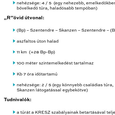
nehézsége: 4 / 5 (egy nehezebb, emelkedőkbe
bővelkedő túra, haladósabb tempóban)
„R”övid útvonal:
(Bp) – Szentendre – Skanzen – Szentendre – (B
aszfaltos úton halad
11 km (+28 Bp-Bp)
100 méter szintemelkedést tartalmaz
Kb 7 óra időtartamú
nehézsége: 2 / 5 (egy könnyebb családias túra,
Skanzen látogatással egybekötve)
Tudnivalók:
a túrát a KRESZ szabályainak betartásával telje