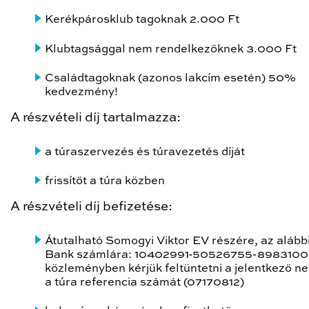
Kerékpárosklub tagoknak 2.000 Ft
Klubtagsággal nem rendelkezőknek 3.000 Ft
Családtagoknak (azonos lakcím esetén) 50%
kedvezmény!
A részvételi díj tartalmazza:
a túraszervezés és túravezetés díját
frissítőt a túra közben
A részvételi díj befizetése:
Átutalható Somogyi Viktor EV részére, az aláb
Bank számlára: 10402991-50526755-8983100
közleményben kérjük feltüntetni a jelentkező ne
a túra referencia számát (07170812)