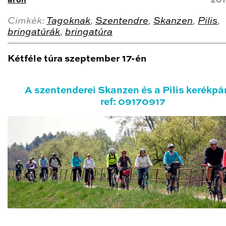
aron
201
Cimkék:
Tagoknak
,
Szentendre
,
Skanzen
,
Pilis
,
bringatúrák
,
bringatúra
Kétféle túra szeptember 17-én
A szentenderei Skanzen és a Pilis kerékpá
ref: 09170917