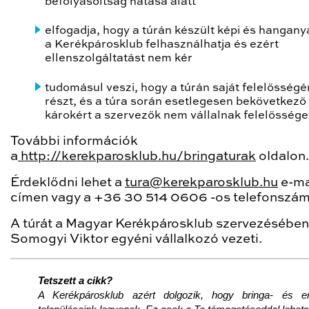
befolyásoltság hatása alatt
elfogadja, hogy a túrán készült képi és hangan
a Kerékpárosklub felhasználhatja és ezért
ellenszolgáltatást nem kér
tudomásul veszi, hogy a túrán saját felelősségé
részt, és a túra során esetlegesen bekövetkező
károkért a szervezők nem vállalnak felelőssége
További információk
a
http://kerekparosklub.hu/bringaturak
oldalon.
Érdeklődni lehet a
tura@kerekparosklub.hu
e-ma
címen vagy a +36 30 514 0606 -os telefonszá
A túrát a Magyar Kerékpárosklub szervezésében
Somogyi Viktor egyéni vállalkozó vezeti.
Tetszett a cikk?
A Kerékpárosklub azért dolgozik, hogy bringa- és e