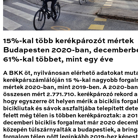
15%-kal több kerékpározót mértek
Budapesten 2020-ban, decemberb
61%-kal többet, mint egy éve
A BKK öt, nyilvánosan elérhető adatokat mut
kerékpárszámlálóján 15 %-kal nagyobb forga
mértek 2020-ban, mint 2019-ben. A 2020-ban
összesen mért 2.771.710. kerékpározó rekord a
hogy egyszerre öt helyen mérik a biciklis forga
bicikliutak és sávok aszfaltjába telepített det
felett még télen is többen kerékpároztak: a 20
decemberi biciklis forgalmat már 2020 decem
közepén túlszárnyalták a budapestiek, a brin
forgalom télen nőtt leginkább 2019-hez képest