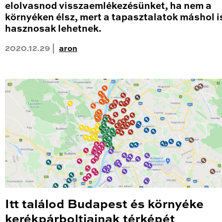
elolvasnod visszaemlékezésünket, ha nem a
környéken élsz, mert a tapasztalatok máshol i
hasznosak lehetnek.
2020.12.29 |
aron
Itt találod Budapest és környéke
kerékpárboltjainak térképét