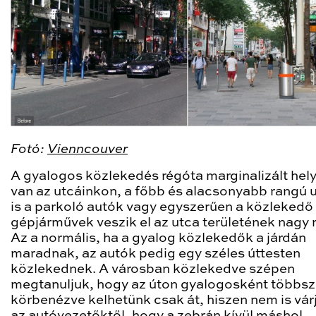
Fotó:
Vienncouver
A gyalogos közlekedés régóta marginalizált hel
van az utcáinkon, a főbb és alacsonyabb rangú 
is a parkoló autók vagy egyszerűen a közlekedő
gépjárművek veszik el az utca területének nagy r
Az a normális, ha a gyalog közlekedők a járdán
maradnak, az autók pedig egy széles úttesten
közlekednek. A városban közlekedve szépen
megtanuljuk, hogy az úton gyalogosként többsz
körbenézve kelhetünk csak át, hiszen nem is várj
az autóvezetőktől, hogy a zebrán kívül máshol