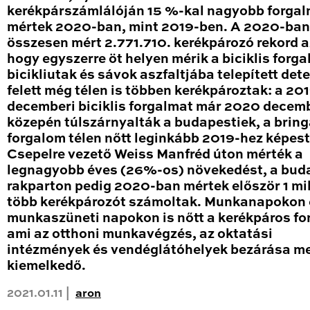
kerékpárszámlálóján 15 %-kal nagyobb forga
mértek 2020-ban, mint 2019-ben. A 2020-ban
összesen mért 2.771.710. kerékpározó rekord a
hogy egyszerre öt helyen mérik a biciklis forga
bicikliutak és sávok aszfaltjába telepített det
felett még télen is többen kerékpároztak: a 20
decemberi biciklis forgalmat már 2020 decem
közepén túlszárnyalták a budapestiek, a brin
forgalom télen nőtt leginkább 2019-hez képest
Csepelre vezető Weiss Manfréd úton mérték a
legnagyobb éves (26%-os) növekedést, a bud
rakparton pedig 2020-ban mértek először 1 mil
több kerékpározót számoltak. Munkanapokon 
munkaszüneti napokon is nőtt a kerékpáros fo
ami az otthoni munkavégzés, az oktatási
intézmények és vendéglátóhelyek bezárása me
kiemelkedő.
2021.01.11 |
aron