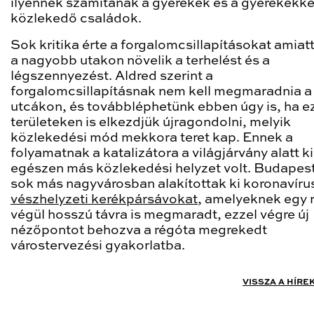
ilyennek számítanak a gyerekek és a gyerekekke
közlekedő családok.
Sok kritika érte a forgalomcsillapításokat amiat
a nagyobb utakon növelik a terhelést és a
légszennyezést. Aldred szerint a
forgalomcsillapításnak nem kell megmaradnia a 
utcákon, és továbbléphetünk ebben úgy is, ha e
területeken is elkezdjük újragondolni, melyik
közlekedési mód mekkora teret kap. Ennek a
folyamatnak a katalizátora a világjárvány alatt ki
egészen más közlekedési helyzet volt. Budapes
sok más nagyvárosban alakítottak ki koronavíru
vészhelyzeti kerékpársávokat
, amelyeknek egy 
végül hosszú távra is megmaradt, ezzel végre új
nézőpontot behozva a régóta megrekedt
várostervezési gyakorlatba.
VISSZA A HÍRE