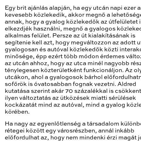
Egy brit ajánlás alapján, ha egy utcán napi ezer 
kevesebb közlekedik, akkor megnő a lehetőség
annak, hogy a gyalog közlekedők az útfelületet i
elkezdjék használni, megnő a gyalogos közleke
alkalmas felület. Persze az út kialakításának is
segítenie kell azt, hogy megváltozzon az adott u
gyalogosan és autóval közlekedők közti interak
minősége, épp ezért több módon érdemes változ
az utcán ahhoz, hogy az utca minél nagyobb rés
ténylegesen közterületként funkcionáljon. Az ol
utcákon, ahol a gyalogosok bárhol előfordulhatn
sofőrök is óvatosabban fognak vezetni. Aldred
kutatása szerint akár 70 százalékkal is csökkent
ilyen változtatás az ütközések miatti sérülések
kockázatát mind az autóval, mind a gyalog köz
körében.
Ha nagy az egyenlőtlenség a társadalom külön
rétegei között egy városrészben, annál inkább
előfordulhat az, hogy nem mindenki érzi magát j