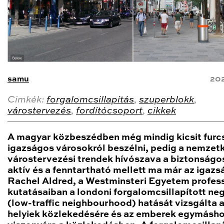
samu
202
Cimkék:
forgalomcsillapítás
,
szuperblokk
,
várostervezés
,
fordítócsoport
,
cikkek
A magyar közbeszédben még mindig kicsit furc
igazságos városokról beszélni, pedig a nemzet
várostervezési trendek hívószava a biztonságos
aktív és a fenntartható mellett ma már az igazsá
Rachel Aldred, a Westminsteri Egyetem profes
kutatásaiban a londoni forgalomcsillapított n
(low-traffic neighbourhood) hatását vizsgálta 
helyiek közlekedésére és az emberek egymásho