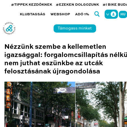
#TIPPEK KEZDŐKNEK
#EZEKEN DOLGOZUNK
#I BIKE BU
KLUBTAGSÁG
WEBSHOP
ADÓ 1%
HU
Támogass minket
Nézzünk szembe a kellemetlen
igazsággal: forgalomcsillapítás nélkü
nem juthat eszünkbe az utcák
felosztásának újragondolása