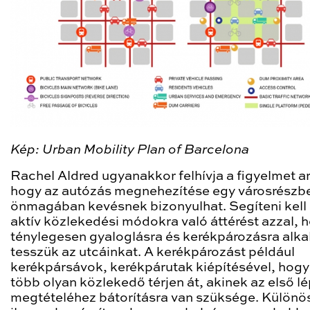
Kép: Urban Mobility Plan of Barcelona
Rachel Aldred ugyanakkor felhívja a figyelmet ar
hogy az autózás megnehezítése egy városrészb
önmagában kevésnek bizonyulhat. Segíteni kell
aktív közlekedési módokra való áttérést azzal, 
ténylegesen gyaloglásra és kerékpározásra alk
tesszük az utcáinkat. A kerékpározást például
kerékpársávok, kerékpárutak kiépítésével, hogy
több olyan közlekedő térjen át, akinek az első l
megtételéhez bátorításra van szüksége. Különö