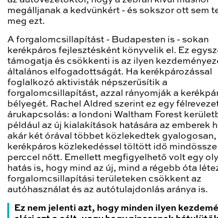
megálljanak a kedvünkért - és sokszor ott sem t
meg ezt.
A forgalomcsillapítást - Budapesten is - sokan
kerékpáros fejlesztésként könyvelik el. Ez egysz
támogatja és csökkenti is az ilyen kezdeménye
általános elfogadottságát. Ha kerékpározással
foglalkozó aktivisták népszerűsítik a
forgalomcsillapítást, azzal rányomják a kerékpá
bélyegét. Rachel Aldred szerint ez egy félreveze
árukapcsolás: a londoni Waltham Forest kerület
például az új kialakítások hatására az emberek 
akár két órával többet közlekedtek gyalogosan,
kerékpáros közlekedéssel töltött idő mindössze
perccel nőtt. Emellett megfigyelhető volt egy ol
hatás is, hogy mind az új, mind a régebb óta léte
forgalomcsillapítási területeken csökkent az
autóhasználat és az autótulajdonlás aránya is.
Ez nem jelenti azt, hogy minden ilyen kezdem