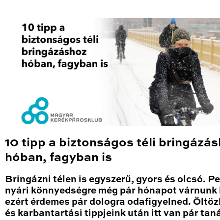
10 tipp a biztonságos téli bringázá
hóban, fagyban is
Bringázni télen is egyszerű, gyors és olcsó. P
nyári könnyedségre még pár hónapot várnunk k
ezért érdemes pár dologra odafigyelned. Öltö
és karbantartási tippjeink után itt van pár tan