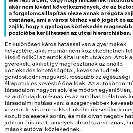
eléri ezt a célt, vagy hogy nincsenek hátulütő
akár nem kívánt következmények, de az bizto
a forgalomcsillapítás része annak a régóta zaj
csatának, ami a városi térhez való jogért és a
zajlik, hogy a gyalogos közlekedés magasabb
pozícióba kerülhessen az utcai hierarchiában.
Ez különösen káros hatással van a gyermekek
helyzetére, akik ma már nem közlekedhetnek fel
kísérő nélkül az autók által uralt utcákon. Azok a
gyerekek, akiket így megfosztanak az önálló
közlekedés lehetőségétől, kevésbé tudnak
gondoskodni magukról, rosszabb az egészségi
állapotuk és kevésbé önállóak. Az autóközpont
társadalom nagyon sokféle módon egyenlőtlen,
az autótulajdonlásnak és az autóhasználatnak 
társadalmi hatása van: a szegényebbek kevese
vezetnek, viszont sokkal inkább ők sérülnek me
közúti balesetek során, és más olyan negatív ha
jobban érik őket, amelyek abból származnak, h
mások autóval közlekednek.