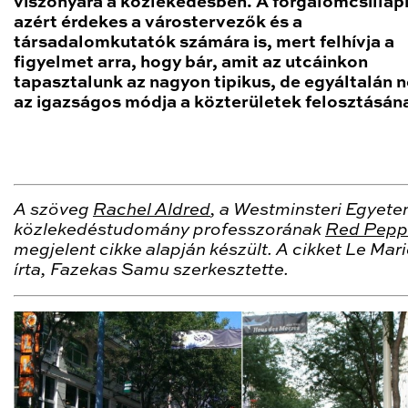
viszonyára a közlekedésben. A forgalomcsillap
azért érdekes a várostervezők és a
társadalomkutatók számára is, mert felhívja a
figyelmet arra, hogy bár, amit az utcáinkon
tapasztalunk az nagyon tipikus, de egyáltalán 
az igazságos módja a közterületek felosztásán
A szöveg
Rachel Aldred
, a Westminsteri Egyet
közlekedéstudomány professzorának
Red Pepp
megjelent cikke alapján készült. A cikket Le Mari
írta, Fazekas Samu szerkesztette.