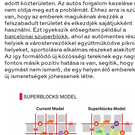
adott közterületen. Az autós forgalom kezelése
nem oldja meg ezt a problémát. Ehhez arra is sz
van, hogy az emberek magukénak érezzék a
felszabadult területet és elkezdjék sajátjukként
használni. Ezt igyekszik elősegíteni például a
barcelonai szuperblokk
, ahol az autómentes rés
helyiek a várostervezőkkel együttműködve pikn
helyeket, sportolásra alkalmas részeket alakított
Az így formálódó új közösségi tereknek egy na
fontos másik pozitív hatása is van, segítik, hogy
egymást nem ismerő, de egy helyen élő emberek
új ismeretségek jöhessenek létre.