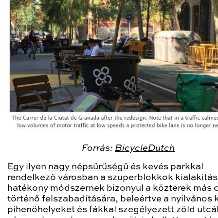
Forrás:
BicycleDutch
Egy ilyen
nagy népsűrűségű
és kevés parkkal
rendelkező városban a szuperblokkok kialakítá
hatékony módszernek bizonyul a közterek más 
történő felszabadítására, beleértve a nyilvános 
pihenőhelyeket és fákkal szegélyezett zöld utcá