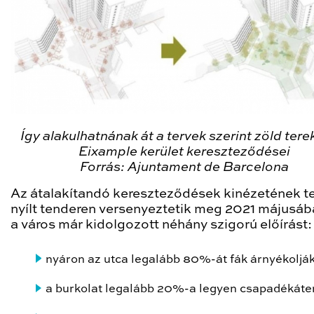
Így alakulhatnának át a tervek szerint zöld tere
Eixample kerület kereszteződései
Forrás: Ajuntament de Barcelona
Az átalakítandó kereszteződések kinézetének te
nyílt tenderen versenyeztetik meg 2021 májusáb
a város már kidolgozott néhány szigorú előírást:
nyáron az utca legalább 80%-át fák árnyékolják
a burkolat legalább 20%-a legyen csapadékáte