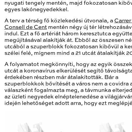
nyugati tengely mentén, majd fokozatosan kibőv
egyes lakónegyedekkel.
A terv a térség fő közlekedési útvonala, a
Carrer
Consell de Cent
mentén négy új tér létrehozásáv
indul. Ezt a fő artériát három keresztutca együtt
megújításával alakítják át. Ebből az összesen n
utcából a szuperblokk fokozatosan kibővül a ke
szélei felé, mígnem mind a 21 utcát átalakítják 
A folyamatot megkönnyíti, hogy az egyik össze
utcát a koronavírus elkerülését segítő távolságt
érdekében részben már átalakították. Bár a
szuperblokkok bővítését a város nem a covidra 
válaszként fogalmazta meg, a távmunka elterje
az üzleti negyedek elnéptelenedése a világjárvá
idején lehetőséget adott arra, hogy ezt meglépjé