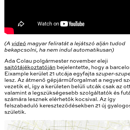
(A
videó
magyar feliratát a lejátszó alján tudod
bekapcsolni, ha nem indul automatikusan)
Ada Colau polgármester november eleji
sajtótájékoztatóján
bejelentette, hogy a barcelo
Eixample kerület 21 utcája egyfajta
szuper-szupe
lesz. Az átmenő gépjárműforgalmat a negyed sz
vezetik el, így a kerületen belüli utcák csak az ot
valamint a legszükségesebb szolgáltatók és fut
számára lesznek elérhetők kocsival. Az így
felszabaduló kereszteződésekben 21 új gyalogos
születik.