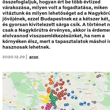
összefoglaljuk, hogyan ért be több évtized
várakozása, milyen volt a fogadtatása, miken
vitáztunk és milyen lehetőséget ad a Nagykör
jövőjének, ezzel Budapestnek ez a kétszer két
és gyorsan kivitelezett sárga csík. A történet
csak a Nagykörútra érvényes, akkor is érdeme
elolvasnod visszaemlékezésünket, ha nem a
környéken élsz, mert a tapasztalatok máshol i
hasznosak lehetnek.
2020.12.29 |
aron