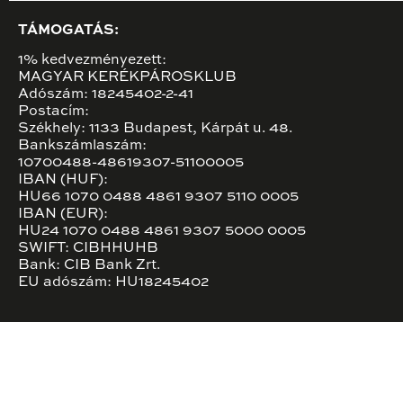
TÁMOGATÁS:
1% kedvezményezett:
MAGYAR KERÉKPÁROSKLUB
Adószám: 18245402-2-41
Postacím:
Székhely: 1133 Budapest, Kárpát u. 48.
Bankszámlaszám:
10700488-48619307-51100005
IBAN (HUF):
HU66 1070 0488 4861 9307 5110 0005
IBAN (EUR):
HU24 1070 0488 4861 9307 5000 0005
SWIFT: CIBHHUHB
Bank: CIB Bank Zrt.
EU adószám: HU18245402