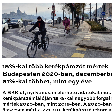
15%-kal több kerékpározót mértek
Budapesten 2020-ban, decemberb
61%-kal többet, mint egy éve
A BKK öt, nyilvánosan elérhető adatokat mut
kerékpárszámlálóján 15 %-kal nagyobb forga
mértek 2020-ban, mint 2019-ben. A 2020-ban
összesen mért 2.771.710. kerékpározó rekord a