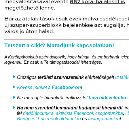
megvalósításával évente
667 korai haláleset is
megelőzhető lenne
.
Bár az átalakítások csak évek múlva esedékesek
új szuper-szuperblokk bejelentése azt sugallja, 
város jó úton halad.
Tetszett a cikk? Maradjunk kapcsolatban!
A Kerékpárosklub azért dolgozik, hogy bringa- és emberbarát tele
legyenek. Ez csak a Te támogatásoddal lehetséges.
Országos
területi szervezeteink
elérhetőségeit
itt talá
Kövess minket a
Facebook-on
!
Ne maradj le híreinkről, iratkozz fel
havi hírlevelünkre
i
Ha nem szeretnél lemaradni
budapesti híreinkről
, i
fel
riadóláncunkra
,
aktivista Facebook csoportunkba
,
I 
Budapest Facebook oldalunkra
és
Instagramunkra
!