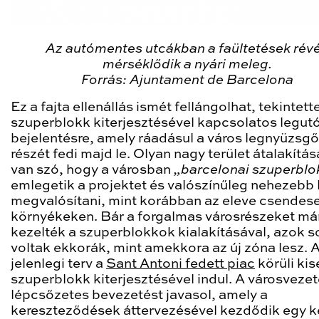
Az autómentes utcákban a faültetések rév
mérséklődik a nyári meleg.
Forrás: Ajuntament de Barcelona
Ez a fajta ellenállás ismét fellángolhat, tekintette
szuperblokk kiterjesztésével kapcsolatos legut
bejelentésre, amely ráadásul a város legnyüzsg
részét fedi majd le. Olyan nagy terület átalakítás
van szó, hogy a városban
„barcelonai szuperblo
emlegetik a projektet és valószínűleg nehezebb 
megvalósítani, mint korábban az eleve csendes
környékeken. Bár a forgalmas városrészeket má
kezelték a szuperblokkok kialakításával, azok 
voltak ekkorák, mint amekkora az új zóna lesz. 
jelenlegi terv a
Sant Antoni fedett piac
körüli ki
szuperblokk kiterjesztésével indul. A városveze
lépcsőzetes bevezetést javasol, amely a
kereszteződések áttervezésével kezdődik egy k