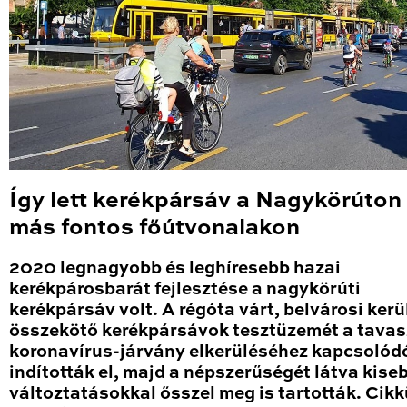
Így lett kerékpársáv a Nagykörúton
más fontos főútvonalakon
2020 legnagyobb és leghíresebb hazai
kerékpárosbarát fejlesztése a nagykörúti
kerékpársáv volt. A régóta várt, belvárosi kerü
összekötő kerékpársávok tesztüzemét a tavas
koronavírus-járvány elkerüléséhez kapcsolód
indították el, majd a népszerűségét látva kise
változtatásokkal ősszel meg is tartották. Cik