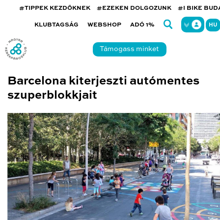
#TIPPEK KEZDŐKNEK
#EZEKEN DOLGOZUNK
#I BIKE BU
KLUBTAGSÁG
WEBSHOP
ADÓ 1%
HU
Támogass minket
Barcelona kiterjeszti autómentes
szuperblokkjait