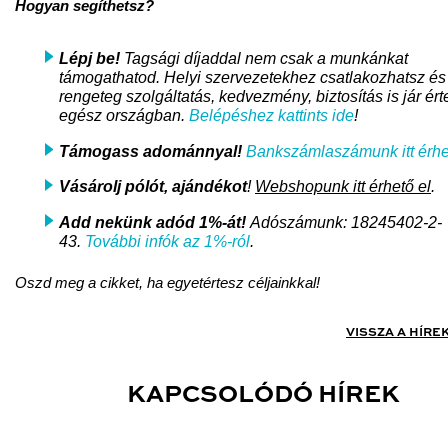
Hogyan segíthetsz?
Lépj be!
Tagsági díjaddal nem csak a munkánkat
támogathatod. Helyi szervezetekhez csatlakozhatsz és
rengeteg szolgáltatás, kedvezmény, biztosítás is jár ért
egész országban.
Belépéshez kattints ide
!
Támogass adománnyal!
Bankszámlaszámunk itt érhe
Vásárolj pólót, ajándékot
!
Webshopunk itt érhető el
.
Add nekünk adód 1%-át!
Adószámunk: 18245402-2-
43.
További infók az 1%-ról
.
Oszd meg a cikket, ha egyetértesz céljainkkal!
VISSZA A HÍRE
KAPCSOLÓDÓ HÍREK