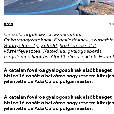
aron
20
Cimkék:
Tagoknak
,
Szakmának és
Önkormányzatoknak
,
Érdeklődőknek
,
szuperblo
Spanyolország
,
külföld
,
köztérhasználat
,
köztérfejlesztés
,
Katalónia
,
gyalogosbarát
,
forgalomcsillapítás
,
élhető város
,
cikkek
,
Barce
A katalán főváros gyalogosoknak elsőbbséget
biztosító zónáit a belváros nagy részére kiterjes
jelentette be Ada Colau polgármester.
A katalán főváros gyalogosoknak elsőbbséget
biztosító zónáit a belváros nagy részére kiterjes
jelentette be Ada Colau polgármester.