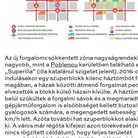
Az új forgalomcsökkentett zóna nagyságrendek
nagyobb, mint a
Poblenou
kerületben található 
„Superilla” (illa katalánul szigetet jelent). 2016-
indulásakor egy szuperblokk kilenc háztömböt f
magában, a házak közötti átmenő forgalmat pe
elvezették a blokk külső házain kívülre. A házt
belül szűkültek a forgalmi sávok és a megmarad
gépjárműforgalom is elsőbbséget kellett biztosí
gyalogosok számára, a megengedett sebesség 
km/h lett. Azóta további hat szuperblokkot alak
ki. A város már régóta kifejezi azon törekvését (
nincs rögzített céldátum), hogy teljes területét