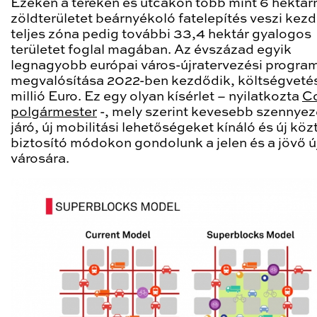
Ezeken a tereken és utcákon több mint 6 hektárn
zöldterületet beárnyékoló fatelepítés veszi kezd
teljes zóna pedig további 33,4 hektár gyalogos
területet foglal magában. Az évszázad egyik
legnagyobb európai város-újratervezési progra
megvalósítása 2022-ben kezdődik, költségveté
millió Euro. Ez egy olyan kísérlet – nyilatkozta
C
polgármester
-, mely szerint kevesebb szennyez
járó, új mobilitási lehetőségeket kínáló és új köz
biztosító módokon gondolunk a jelen és a jövő ú
városára.