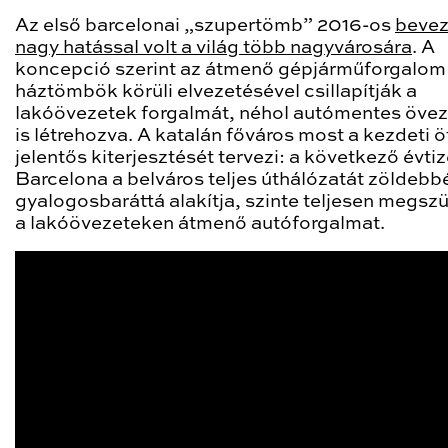
Az első barcelonai „szupertömb” 2016-os
bevez
nagy hatással volt a világ több nagyvárosára
. A
koncepció szerint az átmenő gépjárműforgalom
háztömbök körüli elvezetésével csillapítják a
lakóövezetek forgalmát, néhol autómentes öve
is létrehozva. A katalán főváros most a kezdeti ö
jelentős kiterjesztését tervezi: a következő évt
Barcelona a belváros teljes úthálózatát zöldebb
gyalogosbaráttá alakítja, szinte teljesen megsz
a lakóövezeteken átmenő autóforgalmat.