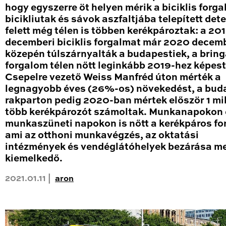
hogy egyszerre öt helyen mérik a biciklis forga
bicikliutak és sávok aszfaltjába telepített det
felett még télen is többen kerékpároztak: a 20
decemberi biciklis forgalmat már 2020 decem
közepén túlszárnyalták a budapestiek, a brin
forgalom télen nőtt leginkább 2019-hez képest
Csepelre vezető Weiss Manfréd úton mérték a
legnagyobb éves (26%-os) növekedést, a bud
rakparton pedig 2020-ban mértek először 1 mil
több kerékpározót számoltak. Munkanapokon 
munkaszüneti napokon is nőtt a kerékpáros fo
ami az otthoni munkavégzés, az oktatási
intézmények és vendéglátóhelyek bezárása me
kiemelkedő.
2021.01.11 |
aron