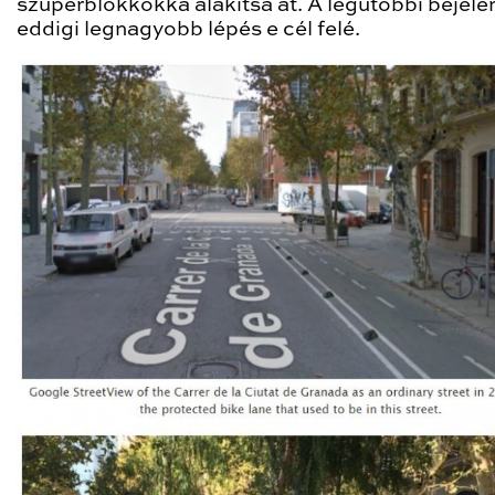
szuperblokkokká alakítsa át. A legutóbbi bejele
eddigi legnagyobb lépés e cél felé.