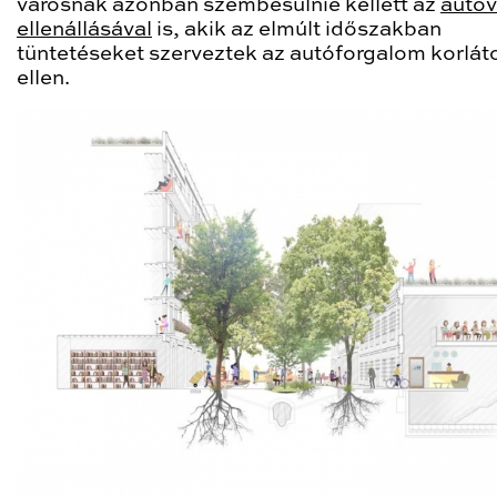
városnak azonban szembesülnie kellett az
autó
ellenállásával
is, akik az elmúlt időszakban
tüntetéseket szerveztek az autóforgalom korlát
ellen.