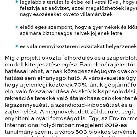
legalább a terület felét be kell vetni fűvel, hogy 
felszívja az esővizet, ezzel megelőzhetőek legy
nagy esőzéseket követő villámárvizek
elsődleges szempont, hogy a gyermekek és idő
számára biztonságos helyek jöjjenek létre
és valamennyi köztéren ivókutakat helyezzenek 
Míg a projekt okozta felhördülés és a szuperblo
modell kiterjesztése egész Barcelonára jelentős
hatással lehet, annak közegészségügyre gyakor
hatása sem elhanyagolható. A városvezetés úgy 
hogy a jelenlegi közterek 70%-ának gépjárműf
elől való felszabadítása és aktív kikapcsolódási,
rekreációs terekké való átalakítása csökkentené
légszennyezést, a széndioxid-kibocsátást és a
zajterhelést. A megnövekedett zöldterület segít
enyhíteni a nyári forróságot is. Egy, az Environm
International folyóiratban megjelent 2019-es
tanulmány szerint a város 503 blokkos tervének 