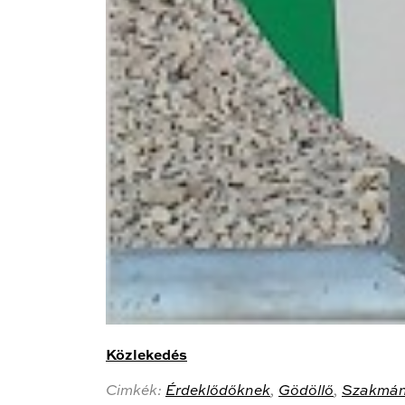
Közlekedés
Cimkék:
Érdeklődőknek
,
Gödöllő
,
Szakmán