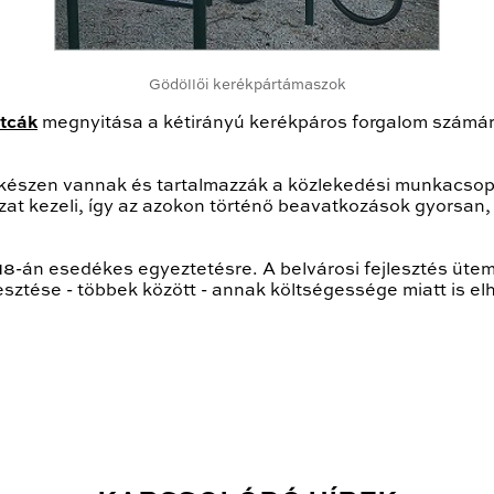
Gödöllői kerékpártámaszok
utcák
megnyitása a kétirányú kerékpáros forgalom számá
készen vannak és tartalmazzák a közlekedési munkacsopor
t kezeli, így az azokon történő beavatkozások gyorsan, 
 18-án esedékes egyeztetésre. A belvárosi fejlesztés üte
sztése - többek között - annak költségessége miatt is el