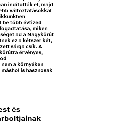
n indították el, majd
sebb változtatásokkal
Cikkünkben
t be több évtized
 fogadtatása, miken
tőséget ad a Nagykörút
nek ez a kétszer két,
zett sárga csík. A
körútra érvényes,
nod
a nem a környéken
k máshol is hasznosak
est és
rboltjainak