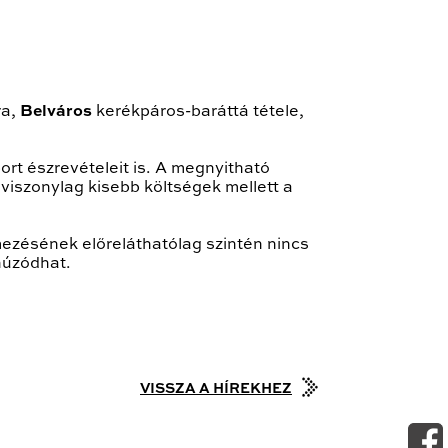
ra,
Belváros
kerékpáros-baráttá tétele,
t észrevételeit is. A megnyitható
viszonylag kisebb költségek mellett a
mezésének előreláthatólag szintén nincs
húzódhat.
VISSZA A HÍREKHEZ