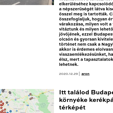
elkerüléséhez kapcsolódóa
a népszerűségét látva ki
ősszel meg is tartották. 
összefoglaljuk, hogyan ér
várakozása, milyen volt a
vitáztunk és milyen lehe
jövőjének, ezzel Budapest
olcsón és gyorsan kivitele
történet nem csak a Nagy
akkor is érdemes elolvas
visszaemlékezésünket, h
élsz, mert a tapasztalato
lehetnek.
2020.12.29 |
aron
Itt találod Budap
környéke kerékpá
térképét