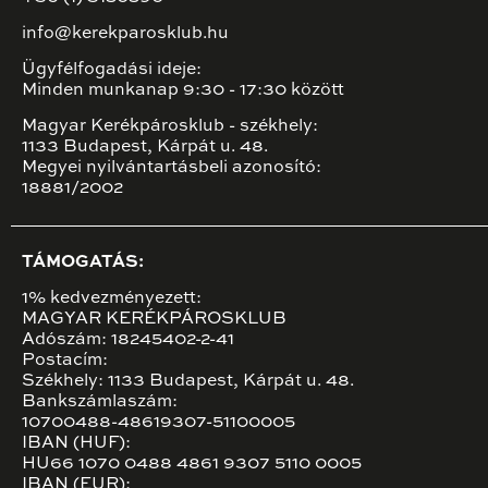
info@kerekparosklub.hu
Ügyfélfogadási ideje:
Minden munkanap 9:30 - 17:30 között
Magyar Kerékpárosklub - székhely:
1133 Budapest, Kárpát u. 48.
Megyei nyilvántartásbeli azonosító:
18881/2002
TÁMOGATÁS:
1% kedvezményezett:
MAGYAR KERÉKPÁROSKLUB
Adószám: 18245402-2-41
Postacím:
Székhely: 1133 Budapest, Kárpát u. 48.
Bankszámlaszám:
10700488-48619307-51100005
IBAN (HUF):
HU66 1070 0488 4861 9307 5110 0005
IBAN (EUR):