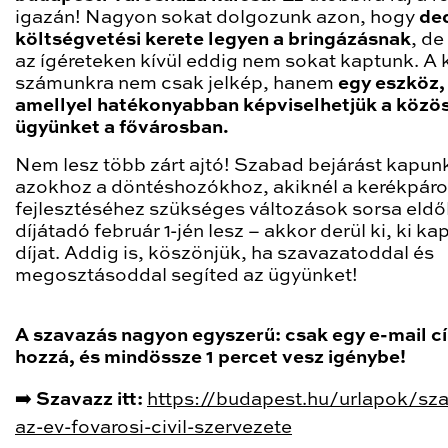
igazán! Nagyon sokat dolgozunk azon, hogy
ded
költségvetési kerete legyen a bringázásnak
, de
az ígéreteken kívül eddig nem sokat kaptunk. A 
számunkra nem csak jelkép, hanem
egy eszköz,
amellyel hatékonyabban képviselhetjük a közö
ügyünket a fővárosban.
Nem lesz több zárt ajtó! Szabad bejárást kapun
azokhoz a döntéshozókhoz, akiknél a kerékpár
fejlesztéséhez szükséges változások sorsa eldől
díjátadó február 1-jén lesz – akkor derül ki, ki kap
díjat. Addig is, köszönjük, ha szavazatoddal és
megosztásoddal segíted az ügyünket!
A szavazás nagyon egyszerű: csak egy e-mail cí
hozzá, és mindössze 1 percet vesz igénybe!
➡️
Szavazz itt:
https://budapest.hu/urlapok/sz
az-ev-fovarosi-civil-szervezete