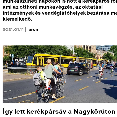
munkaszüneti napokon is nőtt a kerékpáros fo
ami az otthoni munkavégzés, az oktatási
intézmények és vendéglátóhelyek bezárása me
kiemelkedő.
2021.01.11 |
aron
Így lett kerékpársáv a Nagykörúton