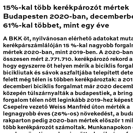
15%-kal több kerékpározót mértek
Budapesten 2020-ban, decemberb
61%-kal többet, mint egy éve
A BKK öt, nyilvánosan elérhető adatokat mut
kerékpárszámlálóján 15 %-kal nagyobb forga
mértek 2020-ban, mint 2019-ben. A 2020-ban
összesen mért 2.771.710. kerékpározó rekord a
hogy egyszerre öt helyen mérik a biciklis forga
bicikliutak és sávok aszfaltjába telepített det
felett még télen is többen kerékpároztak: a 20
decemberi biciklis forgalmat már 2020 decem
közepén túlszárnyalták a budapestiek, a brin
forgalom télen nőtt leginkább 2019-hez képest
Csepelre vezető Weiss Manfréd úton mérték a
legnagyobb éves (26%-os) növekedést, a bud
rakparton pedig 2020-ban mértek először 1 mil
több kerékpározót számoltak. Munkanapokon 