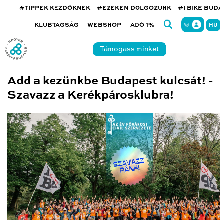
#TIPPEK KEZDŐKNEK
#EZEKEN DOLGOZUNK
#I BIKE BU
KLUBTAGSÁG
WEBSHOP
ADÓ 1%
HU
Támogass minket
Add a kezünkbe Budapest kulcsát! -
Szavazz a Kerékpárosklubra!