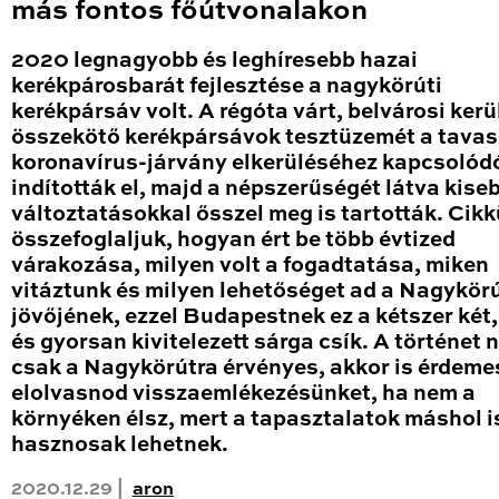
más fontos főútvonalakon
2020 legnagyobb és leghíresebb hazai
kerékpárosbarát fejlesztése a nagykörúti
kerékpársáv volt. A régóta várt, belvárosi kerü
összekötő kerékpársávok tesztüzemét a tavas
koronavírus-járvány elkerüléséhez kapcsolód
indították el, majd a népszerűségét látva kise
változtatásokkal ősszel meg is tartották. Cik
összefoglaljuk, hogyan ért be több évtized
várakozása, milyen volt a fogadtatása, miken
vitáztunk és milyen lehetőséget ad a Nagykör
jövőjének, ezzel Budapestnek ez a kétszer két
és gyorsan kivitelezett sárga csík. A történet
csak a Nagykörútra érvényes, akkor is érdeme
elolvasnod visszaemlékezésünket, ha nem a
környéken élsz, mert a tapasztalatok máshol i
hasznosak lehetnek.
2020.12.29 |
aron