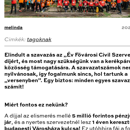
melinda
202
Cimkék:
tagoknak
Elindult a szavazás az „Év Fővárosi Civil Szerv
díjért, és most nagy szükségünk van a kerékpár
közösség támogatására. A szavazatszámok n
nyilvánosak, így fogalmunk sincs, hol tartunk a
„versenyben”. Egy biztos: minden egyes szavaz
számít!
Miért fontos ez nekünk?
A díjjal az elismerés mellé
5 millió forintos pénz
jár
, és a nyertes szervezetnél lesz
1 éven kereszt
budapesti Városháza kulcsa!
Ez utóbbira fáj a 