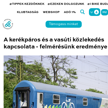
#TIPPEK KEZDŐKNEK
#EZEKEN DOLGOZUNK
#I BIKE BU
KLUBTAGSÁG
WEBSHOP
ADÓ 1%
HU
Támogass minket
A kerékpáros és a vasúti közlekedés
kapcsolata - felmérésünk eredménye