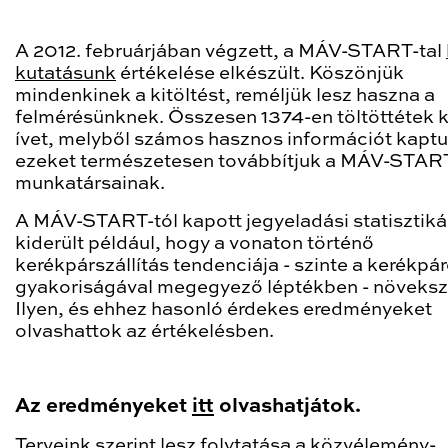
A 2012. februárjában végzett, a MÁV-START-tal
kutatásunk
értékelése elkészült. Köszönjük
mindenkinek a kitöltést, reméljük lesz haszna a
felmérésünknek. Összesen 1374-en töltöttétek k
ívet, melyből számos hasznos információt kapt
ezeket természetesen továbbítjuk a MÁV-STAR
munkatársainak.
A MÁV-START-tól kapott jegyeladási statisztik
kiderült például, hogy a vonaton történő
kerékpárszállítás tendenciája - szinte a kerékpá
gyakoriságával megegyező léptékben - növeksz
Ilyen, és ehhez hasonló érdekes eredményeket
olvashattok az értékelésben.
Az eredményeket
itt
olvashatjátok.
Terveink szerint lesz folytatása a közvélemény-