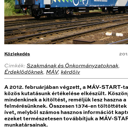
Közlekedés
201
Cimkék:
Szakmának és Önkormányzatoknak
,
Érdeklődőknek
,
MÁV
,
kérdőív
A 2012. februárjában végzett, a MÁV-START-ta
közös kutatásunk értékelése elkészült. Köszön
mindenkinek a kitöltést, reméljük lesz haszna a
felmérésünknek. Összesen 1374-en töltöttétek 
ívet, melyből számos hasznos információt kapt
ezeket természetesen továbbítjuk a MÁV-STA
munkatársainak.