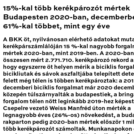
15%-kal több kerékpározót mértek
Budapesten 2020-ban, decemberb
61%-kal többet, mint egy éve
A BKK öt, nyilvánosan elérhető adatokat mut
kerékpárszámlálóján 15 %-kal nagyobb forga
mértek 2020-ban, mint 2019-ben. A 2020-ban
összesen mért 2.771.710. kerékpározó rekord a
hogy egyszerre öt helyen mérik a biciklis forga
bicikliutak és sávok aszfaltjába telepített det
felett még télen is többen kerékpároztak: a 20
decemberi biciklis forgalmat már 2020 decem
közepén túlszárnyalták a budapestiek, a brin
forgalom télen nőtt leginkább 2019-hez képest
Csepelre vezető Weiss Manfréd úton mérték a
legnagyobb éves (26%-os) növekedést, a bud
rakparton pedig 2020-ban mértek először 1 mil
több kerékpározót számoltak. Munkanapokon 