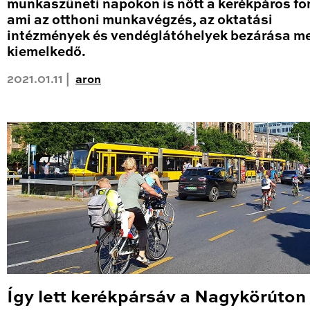
munkaszüneti napokon is nőtt a kerékpáros fo
ami az otthoni munkavégzés, az oktatási
intézmények és vendéglátóhelyek bezárása me
kiemelkedő.
2021.01.11 |
aron
Így lett kerékpársáv a Nagykörúton