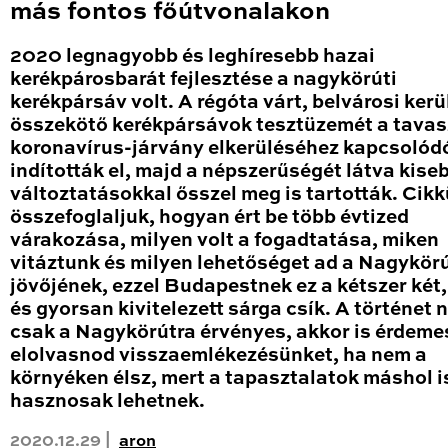
más fontos főútvonalakon
2020 legnagyobb és leghíresebb hazai
kerékpárosbarát fejlesztése a nagykörúti
kerékpársáv volt. A régóta várt, belvárosi kerü
összekötő kerékpársávok tesztüzemét a tavas
koronavírus-járvány elkerüléséhez kapcsolód
indították el, majd a népszerűségét látva kise
változtatásokkal ősszel meg is tartották. Cik
összefoglaljuk, hogyan ért be több évtized
várakozása, milyen volt a fogadtatása, miken
vitáztunk és milyen lehetőséget ad a Nagykör
jövőjének, ezzel Budapestnek ez a kétszer két
és gyorsan kivitelezett sárga csík. A történet
csak a Nagykörútra érvényes, akkor is érdeme
elolvasnod visszaemlékezésünket, ha nem a
környéken élsz, mert a tapasztalatok máshol i
hasznosak lehetnek.
2020.12.29 |
aron