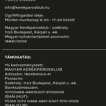
info@kerekparosklub.hu
Ügyfélfogadási ideje:
Minden munkanap 9:30 - 17:30 között
Magyar Kerékpárosklub - székhely:
1133 Budapest, Kárpát u. 48.
Megyei nyilvántartásbeli azonosító:
18881/2002
TÁMOGATÁS:
1% kedvezményezett:
MAGYAR KERÉKPÁROSKLUB
Adószám: 18245402-2-41
Postacím:
Székhely: 1133 Budapest, Kárpát u. 48.
Bankszámlaszám:
10700488-48619307-51100005
IBAN (HUF):
HU66 1070 0488 4861 9307 5110 0005
IBAN (EUR):