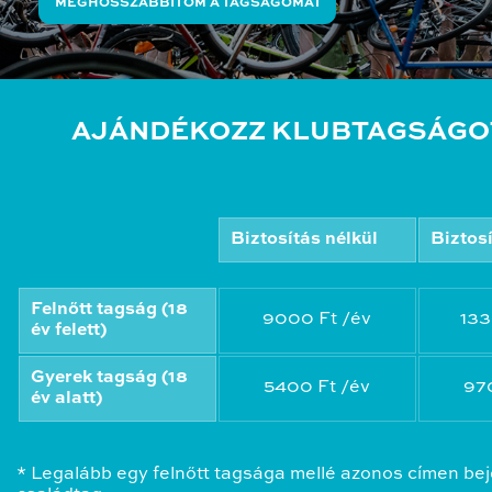
MEGHOSSZABBÍTOM A TAGSÁGOMAT
AJÁNDÉKOZZ KLUBTAGSÁGO
Biztosítás nélkül
Biztos
Felnőtt tagság (18
9000 Ft /év
133
év felett)
Gyerek tagság (18
5400 Ft /év
97
év alatt)
* Legalább egy felnőtt tagsága mellé azonos címen bej