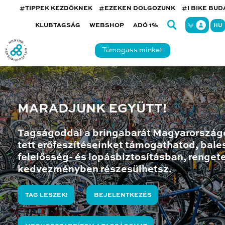
#TIPPEK KEZDŐKNEK
#EZEKEN DOLGOZUNK
#I BIKE BU
KLUBTAGSÁG
WEBSHOP
ADÓ 1%
HU
Támogass minket
MARADJUNK EGYÜTT!
Tagságoddal a bringabarát Magyarország
tett erőfeszítéseinket támogathatod, bales
felelősség- és lopásbiztosításban, renget
kedvezményben részesülhetsz.
TAG LESZEK!
BEJELENTKEZÉS