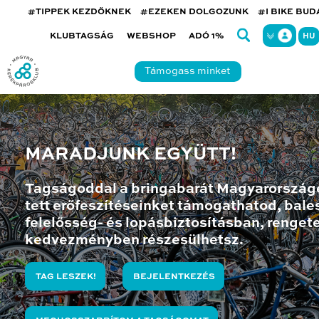
#TIPPEK KEZDŐKNEK
#EZEKEN DOLGOZUNK
#I BIKE BU
KLUBTAGSÁG
WEBSHOP
ADÓ 1%
HU
Támogass minket
MARADJUNK EGYÜTT!
Tagságoddal a bringabarát Magyarország
tett erőfeszítéseinket támogathatod, bales
felelősség- és lopásbiztosításban, renget
kedvezményben részesülhetsz.
TAG LESZEK!
BEJELENTKEZÉS