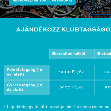
MEGHOSSZABBÍTOM A TAGSÁGOMAT
AJÁNDÉKOZZ KLUBTAGSÁGO
Biztosítás nélkül
Biztos
Felnőtt tagság (18
9000 Ft /év
133
év felett)
Gyerek tagság (18
5400 Ft /év
97
év alatt)
* Legalább egy felnőtt tagsága mellé azonos címen bej