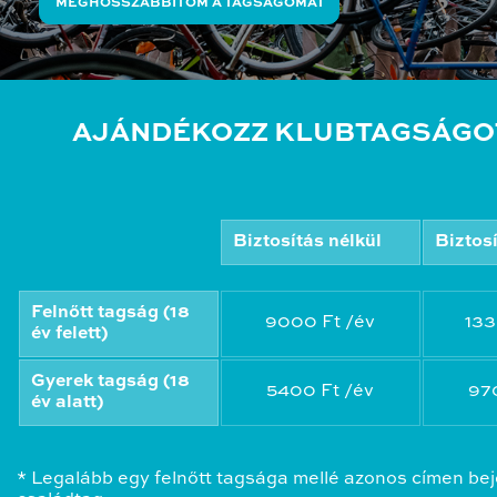
MEGHOSSZABBÍTOM A TAGSÁGOMAT
AJÁNDÉKOZZ KLUBTAGSÁGO
Biztosítás nélkül
Biztos
Felnőtt tagság (18
9000 Ft /év
133
év felett)
Gyerek tagság (18
5400 Ft /év
97
év alatt)
* Legalább egy felnőtt tagsága mellé azonos címen bej