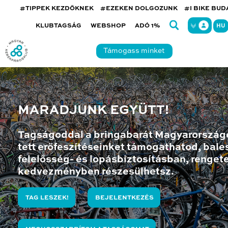
#TIPPEK KEZDŐKNEK
#EZEKEN DOLGOZUNK
#I BIKE BU
KLUBTAGSÁG
WEBSHOP
ADÓ 1%
HU
Támogass minket
MARADJUNK EGYÜTT!
Tagságoddal a bringabarát Magyarország
tett erőfeszítéseinket támogathatod, bales
felelősség- és lopásbiztosításban, renget
kedvezményben részesülhetsz.
TAG LESZEK!
BEJELENTKEZÉS