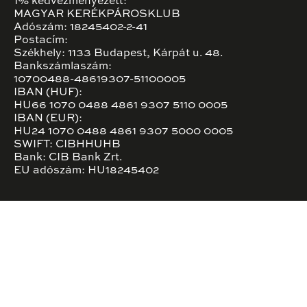
1% kedvezményezett:
MAGYAR KERÉKPÁROSKLUB
Adószám: 18245402-2-41
Postacím:
Székhely: 1133 Budapest, Kárpát u. 48.
Bankszámlaszám:
10700488-48619307-51100005
IBAN (HUF):
HU66 1070 0488 4861 9307 5110 0005
IBAN (EUR):
HU24 1070 0488 4861 9307 5000 0005
SWIFT: CIBHHUHB
Bank: CIB Bank Zrt.
EU adószám: HU18245402