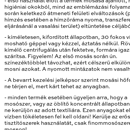
- első használat előtt a termék mosása ajánlott,
higiéniai okokból, mind az emblémázási folyam
során keletkező átmeneti felületi elváltozások (p
hímzés esetében a hímzőráma nyoma, transzfer
eljárásánál a vasalási terület) eltüntetése céljábó
- kíméletesen, kifordított állapotban, 30 fokos 
mosható géppel vagy kézzel, áztatás nélkül. Rö
kímélő centrifugálás után fektetve, formára igaz
szárítsa. Figyelem! Az első mosás során ún.
színezéktöbblet távozhat, ezért célszerű elkülön
mosni azokat. A nyomott mintázatok nem vasalh
- A bevarrt kezelési jelképsor szerint mosási hőf
ne térjen el, mert kárt tehet az anyagban.
- minden termék esetében ügyeljen arra, hogy a
mosószer, vagy az öblítő koncentrált állapotba
ne kerüljön az adott textíliára. Ezen anyagokat 
vízben tökéletesen fel kell oldani! Kerülje az erő
tisztítószerek használatát, csak finommosószer
mosson!