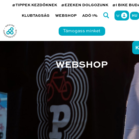
#TIPPEK KEZDŐKNEK
#EZEKEN DOLGOZUNK
#I BIKE BU
KLUBTAGSÁG
WEBSHOP
ADÓ 1%
HU
Támogass minket
K
WEBSHOP