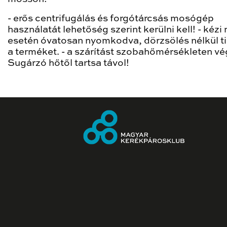
- erős centrifugálás és forgótárcsás mosógép
használatát lehetőség szerint kerülni kell! - kéz
esetén óvatosan nyomkodva, dörzsölés nélkül ti
a terméket. - a szárítást szobahőmérsékleten v
Sugárzó hőtől tartsa távol!