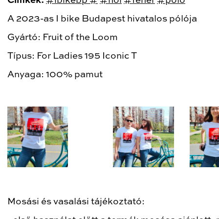
Cimkék:
#ibikebp #
#női
#fehér
#póló
A 2023-as I bike Budapest hivatalos pólója
Gyártó: Fruit of the Loom
Típus: For Ladies 195 Iconic T
Anyaga: 100% pamut
Mosási és vasalási tájékoztató: