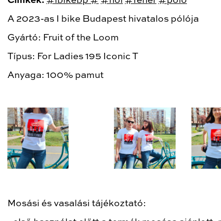
Cimkék:
#ibikebp #
#női
#fehér
#póló
A 2023-as I bike Budapest hivatalos pólója
Gyártó: Fruit of the Loom
Típus: For Ladies 195 Iconic T
Anyaga: 100% pamut
Mosási és vasalási tájékoztató: