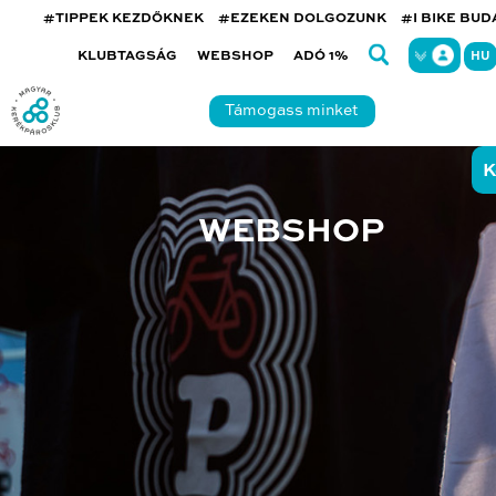
#TIPPEK KEZDŐKNEK
#EZEKEN DOLGOZUNK
#I BIKE BU
KLUBTAGSÁG
WEBSHOP
ADÓ 1%
HU
Támogass minket
K
WEBSHOP