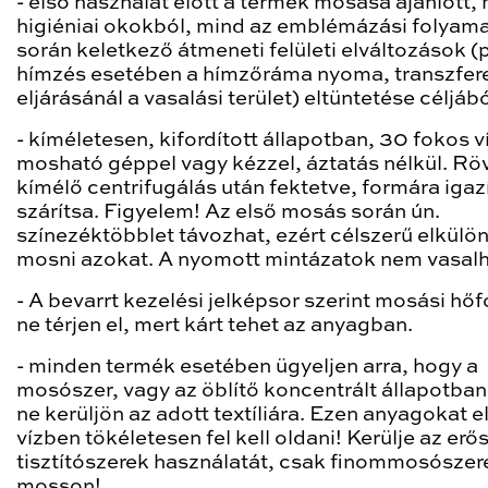
- első használat előtt a termék mosása ajánlott,
higiéniai okokból, mind az emblémázási folyam
során keletkező átmeneti felületi elváltozások (p
hímzés esetében a hímzőráma nyoma, transzfer
eljárásánál a vasalási terület) eltüntetése céljábó
- kíméletesen, kifordított állapotban, 30 fokos 
mosható géppel vagy kézzel, áztatás nélkül. Rö
kímélő centrifugálás után fektetve, formára igaz
szárítsa. Figyelem! Az első mosás során ún.
színezéktöbblet távozhat, ezért célszerű elkülön
mosni azokat. A nyomott mintázatok nem vasalh
- A bevarrt kezelési jelképsor szerint mosási hőf
ne térjen el, mert kárt tehet az anyagban.
- minden termék esetében ügyeljen arra, hogy a
mosószer, vagy az öblítő koncentrált állapotba
ne kerüljön az adott textíliára. Ezen anyagokat 
vízben tökéletesen fel kell oldani! Kerülje az erő
tisztítószerek használatát, csak finommosószer
mosson!