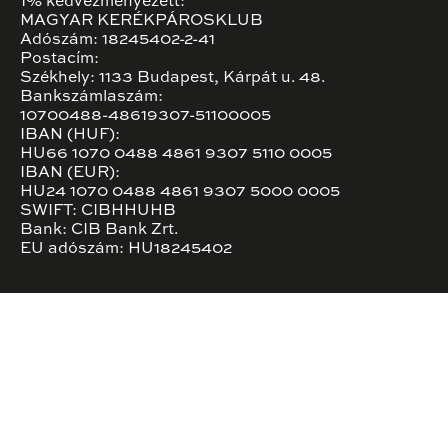
1% kedvezményezett:
MAGYAR KERÉKPÁROSKLUB
Adószám: 18245402-2-41
Postacím:
Székhely: 1133 Budapest, Kárpát u. 48.
Bankszámlaszám:
10700488-48619307-51100005
IBAN (HUF):
HU66 1070 0488 4861 9307 5110 0005
IBAN (EUR):
HU24 1070 0488 4861 9307 5000 0005
SWIFT: CIBHHUHB
Bank: CIB Bank Zrt.
EU adószám: HU18245402