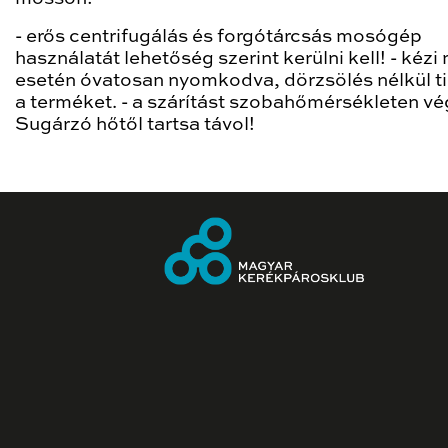
- erős centrifugálás és forgótárcsás mosógép
használatát lehetőség szerint kerülni kell! - kéz
esetén óvatosan nyomkodva, dörzsölés nélkül ti
a terméket. - a szárítást szobahőmérsékleten v
Sugárzó hőtől tartsa távol!