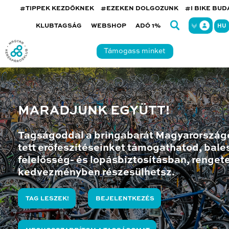
#TIPPEK KEZDŐKNEK
#EZEKEN DOLGOZUNK
#I BIKE BU
KLUBTAGSÁG
WEBSHOP
ADÓ 1%
HU
Támogass minket
MARADJUNK EGYÜTT!
Tagságoddal a bringabarát Magyarország
tett erőfeszítéseinket támogathatod, bales
felelősség- és lopásbiztosításban, renget
kedvezményben részesülhetsz.
TAG LESZEK!
BEJELENTKEZÉS