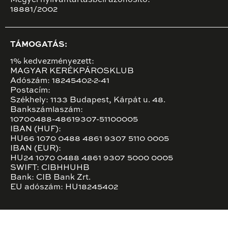
Megyei nyilvántartásbeli azonosító:
18881/2002
TÁMOGATÁS:
1% kedvezményezett:
MAGYAR KERÉKPÁROSKLUB
Adószám: 18245402-2-41
Postacím:
Székhely: 1133 Budapest, Kárpát u. 48.
Bankszámlaszám:
10700488-48619307-51100005
IBAN (HUF):
HU66 1070 0488 4861 9307 5110 0005
IBAN (EUR):
HU24 1070 0488 4861 9307 5000 0005
SWIFT: CIBHHUHB
Bank: CIB Bank Zrt.
EU adószám: HU18245402