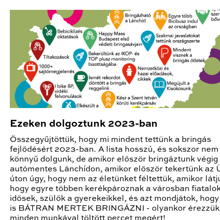
Ezeken dolgoztunk 2023-ban
Összegyűjtöttük, hogy mi mindent tettünk a bringás
fejlődésért 2023-ban. A lista hosszú, és sokszor nem 
könnyű dolgunk, de amikor először bringáztunk végig
autómentes Lánchídon, amikor először tekertünk az Ü
úton úgy, hogy nem az életünket féltettük, amikor látj
hogy egyre többen kerékpároznak a városban fiatalok
idősek, szülők a gyerekeikkel, és azt mondjátok, hogy
is BÁTRAN MERTEK BRINGÁZNI - olyankor érezzük
minden munkával töltött percet megért!