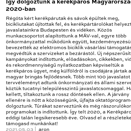
Így dolgoztunk a kerékpáros Magyarorszá
2020-ban
Régóta kért kerékpárutak és sávok épültek meg,
bicikliutakat újítottak fel, és kerékpártárolókat helyezt
javaslatainkra Budapesten és vidéken. Közös
munkacsoportot alapítottunk a MÁV-val, egyre több
önkormányzattal működünk együtt, kezdeményezésü
bevezették az elektromos biciklik vásárlási támogatás
megvédtük a szervizeket a bezárástól. Új népszerűsí
kampányokat indítottunk, előadásokon, cikkekben, vi
és rekordmennyiségű nyilatkozatban képviseltük a
kerékpáros ügyet, még külföldről is csodájára jártak 
magyar bringás fejlődésnek. Több mint 100 javaslatot
tervvéleményt adtunk önkormányzati és állami szerv
köztük tucatnyi településszintű javaslatcsomaggal. H
kellett, tiltakoztunk a rossz döntések ellen. A járvány
ellenére is nőtt a közösségünk, újfajta oktatóprogram
dolgoztunk. Túrákat szerveztünk és még rászorulókon
programokat is indítottunk. Így telt 2020, a Kerékpár
eddigi talán legsikeresebb éve. Olvasd el a részletek
támogasd munkánkat!
2021.05.03 |
aron