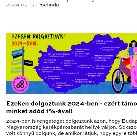
2024.02.13 |
melinda
Ezeken dolgoztunk 2024-ben - ezért tám
minket adód 1%-ával!
2024-ben is rengeteget dolgoztunk azon, hogy Budap
Magyarország kerékpárosbarát hellyé váljon. Soksz
volt könnyű dolgunk, de amikor látjuk, hogy egyre tö