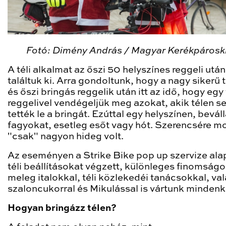
Fotó: Dimény András / Magyar Kerékpárosk
A téli alkalmat az őszi 50 helyszínes reggeli után
találtuk ki. Arra gondoltunk, hogy a nagy sikerű 
és őszi bringás reggelik után itt az idő, hogy egy
reggelivel vendégeljük meg azokat, akik télen s
tették le a bringát. Ezúttal egy helyszínen, beváll
fagyokat, esetleg esőt vagy hót. Szerencsére m
"csak" nagyon hideg volt.
Az eseményen a Strike Bike pop up szervize ala
téli beállításokat végzett, különleges finomságo
meleg italokkal, téli közlekedéi tanácsokkal, va
szaloncukorral és Mikulással is vártunk mindenki
Hogyan bringázz télen?