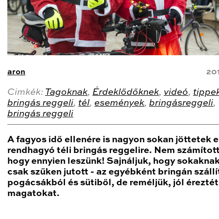
aron
20
Cimkék:
Tagoknak
,
Érdeklődőknek
,
videó
,
tippe
bringás reggeli
,
tél
,
események
,
bringásreggeli
,
bringás reggeli
A fagyos idő ellenére is nagyon sokan jöttetek e
rendhagyó téli bringás reggelire. Nem számított
hogy ennyien leszünk! Sajnáljuk, hogy sokakna
csak szűken jutott - az egyébként bringán szállít
pogácsákból és sütiből, de reméljük, jól érezté
magatokat.