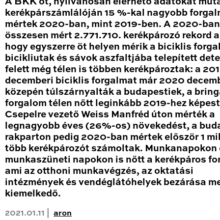
A BKK öt, nyilvánosan elérhető adatokat mut
kerékpárszámlálóján 15 %-kal nagyobb forga
mértek 2020-ban, mint 2019-ben. A 2020-ban
összesen mért 2.771.710. kerékpározó rekord a
hogy egyszerre öt helyen mérik a biciklis forga
bicikliutak és sávok aszfaltjába telepített det
felett még télen is többen kerékpároztak: a 20
decemberi biciklis forgalmat már 2020 decem
közepén túlszárnyalták a budapestiek, a brin
forgalom télen nőtt leginkább 2019-hez képest
Csepelre vezető Weiss Manfréd úton mérték a
legnagyobb éves (26%-os) növekedést, a bud
rakparton pedig 2020-ban mértek először 1 mil
több kerékpározót számoltak. Munkanapokon 
munkaszüneti napokon is nőtt a kerékpáros fo
ami az otthoni munkavégzés, az oktatási
intézmények és vendéglátóhelyek bezárása me
kiemelkedő.
2021.01.11 |
aron