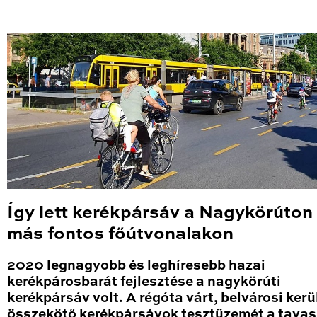
Így lett kerékpársáv a Nagykörúton
más fontos főútvonalakon
2020 legnagyobb és leghíresebb hazai
kerékpárosbarát fejlesztése a nagykörúti
kerékpársáv volt. A régóta várt, belvárosi kerü
összekötő kerékpársávok tesztüzemét a tavas