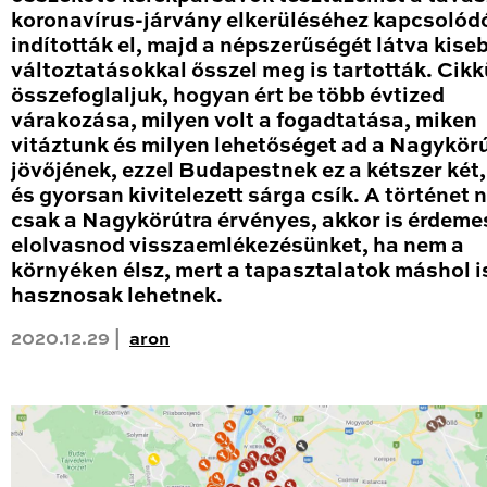
koronavírus-járvány elkerüléséhez kapcsolód
indították el, majd a népszerűségét látva kise
változtatásokkal ősszel meg is tartották. Cik
összefoglaljuk, hogyan ért be több évtized
várakozása, milyen volt a fogadtatása, miken
vitáztunk és milyen lehetőséget ad a Nagykör
jövőjének, ezzel Budapestnek ez a kétszer két
és gyorsan kivitelezett sárga csík. A történet
csak a Nagykörútra érvényes, akkor is érdeme
elolvasnod visszaemlékezésünket, ha nem a
környéken élsz, mert a tapasztalatok máshol i
hasznosak lehetnek.
2020.12.29 |
aron