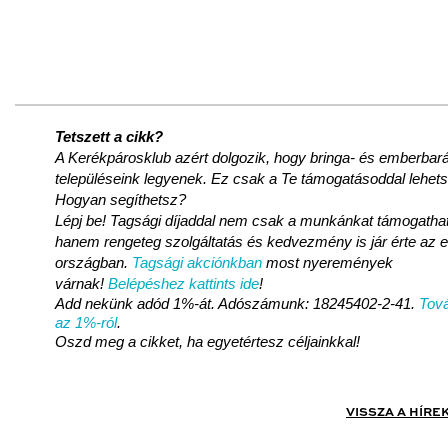
Tetszett a cikk?
A Kerékpárosklub azért dolgozik, hogy bringa- és emberbará
településeink legyenek. Ez csak a Te támogatásoddal lehet
Hogyan segíthetsz?
Lépj be! Tagsági díjaddal nem csak a munkánkat támogatha
hanem rengeteg szolgáltatás és kedvezmény is jár érte az 
országban.
Tagsági akciónkban
most nyeremények
várnak!
Belépéshez kattints ide
!
Add nekünk adód 1%-át. Adószámunk: 18245402-2-41.
Tová
az 1%-ról
.
Oszd meg a cikket, ha egyetértesz céljainkkal!
VISSZA A HÍRE