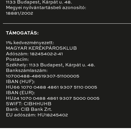
1133 Budapest, Kárpát u. 48.
Megyei nyilvántartásbeli azonosító:
18881/2002
TÁMOGATÁS:
1% kedvezményezett:
MAGYAR KERÉKPÁROSKLUB
Adószám: 18245402-2-41
Postacím:
Székhely: 1133 Budapest, Kárpát u. 48.
Bankszámlaszám:
10700488-48619307-51100005
IBAN (HUF):
HU66 1070 0488 4861 9307 5110 0005
IBAN (EUR):
HU24 1070 0488 4861 9307 5000 0005
SWIFT: CIBHHUHB
Bank: CIB Bank Zrt.
EU adószám: HU18245402