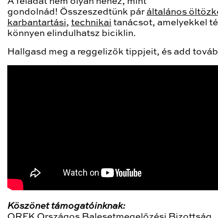
A feladat nem olyan nehéz, mint
gondolnád! Összeszedtünk pár
általános öltöz
karbantartási
,
technikai
tanácsot, amelyekkel té
könnyen elindulhatsz biciklin.
Hallgasd meg a reggelizők tippjeit, és add továb
Köszönet támogatóinknak:
ORFK Országos Balesetmegelőzési Bizottság