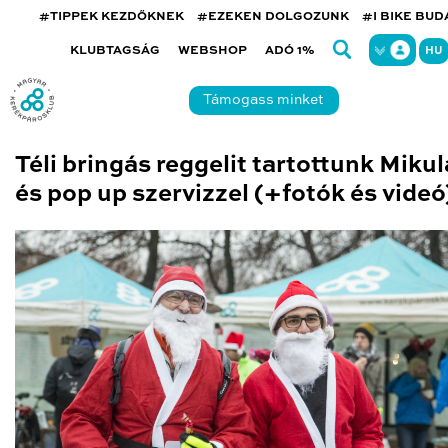
#TIPPEK KEZDŐKNEK
#EZEKEN DOLGOZUNK
#I BIKE BU
KLUBTAGSÁG
WEBSHOP
ADÓ 1%
HU
Támogass minket
Téli bringás reggelit tartottunk Miku
és pop up szervizzel (+fotók és videó