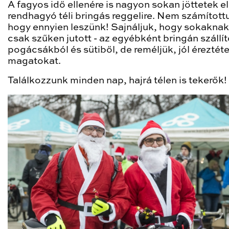
A fagyos idő ellenére is nagyon sokan jöttetek el
rendhagyó téli bringás reggelire. Nem számítottu
hogy ennyien leszünk! Sajnáljuk, hogy sokakna
csak szűken jutott - az egyébként bringán szállíto
pogácsákból és sütiből, de reméljük, jól éreztét
magatokat.
Találkozzunk minden nap, hajrá télen is tekerők!