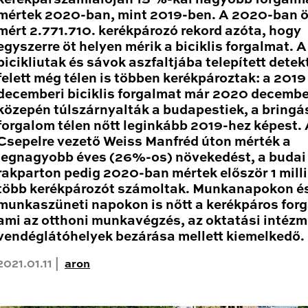
mértek 2020-ban, mint 2019-ben. A 2020-ban 
mért 2.771.710. kerékpározó rekord azóta, hogy
egyszerre öt helyen mérik a biciklis forgalmat. A
bicikliutak és sávok aszfaltjába telepített detek
felett még télen is többen kerékpároztak: a 2019
decemberi biciklis forgalmat már 2020 decembe
közepén túlszárnyalták a budapestiek, a bringá
forgalom télen nőtt leginkább 2019-hez képest.
Csepelre vezető Weiss Manfréd úton mérték a
legnagyobb éves (26%-os) növekedést, a budai
rakparton pedig 2020-ban mértek először 1 mill
több kerékpározót számoltak. Munkanapokon é
munkaszüneti napokon is nőtt a kerékpáros for
ami az otthoni munkavégzés, az oktatási intéz
vendéglátóhelyek bezárása mellett kiemelkedő.
2021.01.11 |
aron