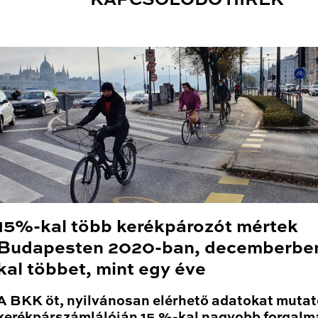
KAPCSOLÓDÓ HÍREK
15%-kal több kerékpározót mértek
Budapesten 2020-ban, decemberbe
kal többet, mint egy éve
A BKK öt, nyilvánosan elérhető adatokat mutat
kerékpárszámlálóján 15 %-kal nagyobb forgalm