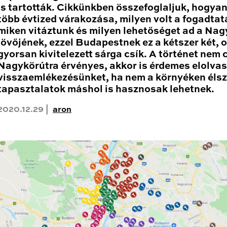
is tartották. Cikkünkben összefoglaljuk, hogyan
több évtized várakozása, milyen volt a fogadtat
miken vitáztunk és milyen lehetőséget ad a Nag
jövőjének, ezzel Budapestnek ez a kétszer két, 
gyorsan kivitelezett sárga csík. A történet nem 
Nagykörútra érvényes, akkor is érdemes elolva
visszaemlékezésünket, ha nem a környéken élsz
tapasztalatok máshol is hasznosak lehetnek.
2020.12.29 |
aron