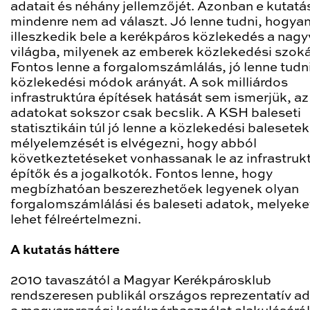
adatait és néhány jellemzőjét. Azonban e kutatá
mindenre nem ad választ. Jó lenne tudni, hogya
illeszkedik bele a kerékpáros közlekedés a nagy
világba, milyenek az emberek közlekedési szoká
Fontos lenne a forgalomszámlálás, jó lenne tudni
közlekedési módok arányát. A sok milliárdos
infrastruktúra építések hatását sem ismerjük, az
adatokat sokszor csak becslik. A KSH baleseti
statisztikáin túl jó lenne a közlekedési balesetek
mélyelemzését is elvégezni, hogy abból
következtetéseket vonhassanak le az infrastruk
építők és a jogalkotók. Fontos lenne, hogy
megbízhatóan beszerezhetőek legyenek olyan
forgalomszámlálási és baleseti adatok, melyek
lehet félreértelmezni.
A kutatás háttere
2010 tavaszától a Magyar Kerékpárosklub
rendszeresen publikál országos reprezentatív a