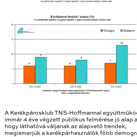
A Kerékpárosklub TNS-Hoffmannal együttműk
immár 4 éve végzett publikus felmérése jó alap a
hogy láthatóvá váljanak az alapvető trendek,
megismerjük a kerékpárhasználók főbb demográ