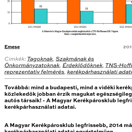
Emese
201
Cimkék:
Tagoknak
,
Szakmának és
Önkormányzatoknak
,
Érdeklődőknek
,
TNS-Hof
reprezentatív felmérés
,
kerékpárhasználati adat
Továbbá: mind a budapesti, mind a vidéki keré
közlekedők jobban érzik magukat egészségileg
autós társaik! - A Magyar Kerékpárosklub legfr
kerékpárhasználati adatai.
A Magyar Kerékpárosklub legfrissebb, 2014 má
kerékpárhasználati adatai
egyértelműen