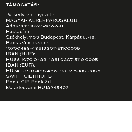
TÁMOGATÁS:
1% kedvezményezett:
MAGYAR KERÉKPÁROSKLUB
Adószám: 18245402-2-41
Postacím:
Székhely: 1133 Budapest, Kárpát u. 48.
Bankszámlaszám:
10700488-48619307-51100005
IBAN (HUF):
HU66 1070 0488 4861 9307 5110 0005
IBAN (EUR):
HU24 1070 0488 4861 9307 5000 0005
SWIFT: CIBHHUHB
Bank: CIB Bank Zrt.
EU adószám: HU18245402