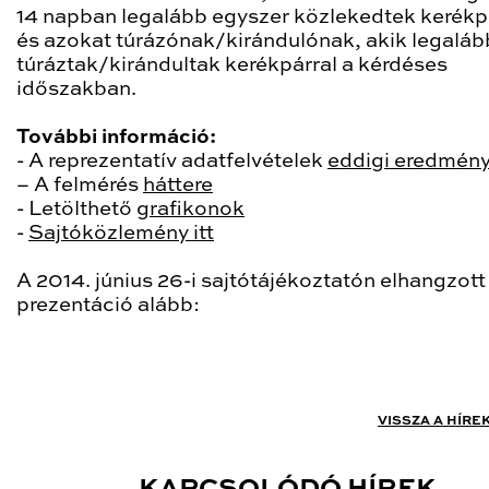
14 napban legalább egyszer közlekedtek kerékpá
és azokat túrázónak/kirándulónak, akik legalább
túráztak/kirándultak kerékpárral a kérdéses
időszakban.
További információ:
- A reprezentatív adatfelvételek
eddigi eredmény
– A felmérés
háttere
- Letölthető
grafikonok
-
Sajtóközlemény itt
A 2014. június 26-i sajtótájékoztatón elhangzott
prezentáció alább:
VISSZA A HÍRE