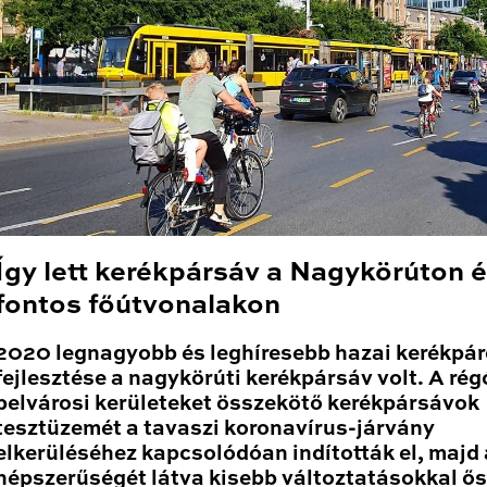
Így lett kerékpársáv a Nagykörúton 
fontos főútvonalakon
2020 legnagyobb és leghíresebb hazai kerékpá
fejlesztése a nagykörúti kerékpársáv volt. A rég
belvárosi kerületeket összekötő kerékpársávok
tesztüzemét a tavaszi koronavírus-járvány
elkerüléséhez kapcsolódóan indították el, majd 
népszerűségét látva kisebb változtatásokkal ő