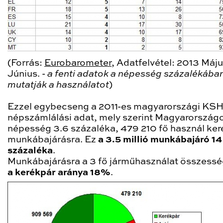
(Forrás:
Eurobarometer
, Adatfelvétel: 2013 Máju
Június. -
a fenti adatok a népesség százalékába
mutatják a használatot
)
Ezzel egybecseng a 2011-es magyarországi KS
népszámlálási adat, mely szerint Magyarország
népesség 3.6 százaléka, 479 210 fő használ ker
munkábajárásra. Ez
a 3.5 millió munkábajáró 14
százaléka
.
Munkábajárásra a 3 fő járműhasználat összess
a kerékpár aránya 18%
.