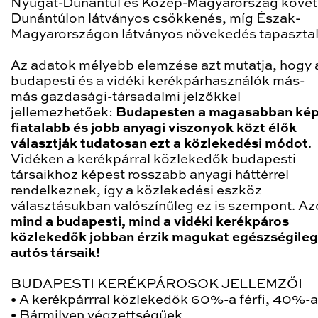
Nyugat-Dunántúl és Közép-Magyarország követi
Dunántúlon látványos csökkenés, míg Észak-
Magyarországon látványos növekedés tapasztal
Az adatok mélyebb elemzése azt mutatja, hogy 
budapesti és a vidéki kerékpárhasználók más-
más gazdasági-társadalmi jelzőkkel
jellemezhetőek:
Budapesten a magasabban kép
fiatalabb és jobb anyagi viszonyok közt élők
választják tudatosan ezt a közlekedési módot
.
Vidéken a kerékpárral közlekedők budapesti
társaikhoz képest rosszabb anyagi háttérrel
rendelkeznek, így a közlekedési eszköz
választásukban valószínűleg ez is szempont. A
mind a budapesti, mind a vidéki kerékpáros
közlekedők jobban érzik magukat egészségileg
autós társaik!
BUDAPESTI KERÉKPÁROSOK JELLEMZŐI
•
A kerékpárrral közlekedők 60%-a férfi, 40%-a
•
Bármilyen végzettségűek