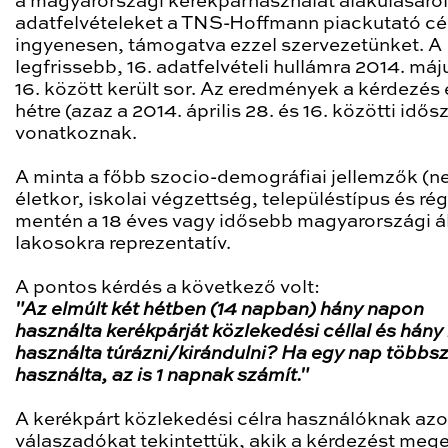
a magyarországi kerékpárhasználat alakulásáról
adatfelvételeket a TNS-Hoffmann piackutató cé
ingyenesen, támogatva ezzel szervezetünket. A
legfrissebb, 16. adatfelvételi hullámra 2014. máju
16. között került sor. Az eredmények a kérdezés e
hétre (azaz a 2014. április 28. és 16. közötti idős
vonatkoznak.
A minta a főbb szocio-demográfiai jellemzők (n
életkor, iskolai végzettség, településtípus és rég
mentén a 18 éves vagy idősebb magyarországi á
lakosokra reprezentatív.
A pontos kérdés a következő volt:
"Az elmúlt két hétben (14 napban) hány napon
használta kerékpárját közlekedési céllal és hán
használta túrázni/kirándulni? Ha egy nap többsz
használta, az is 1 napnak számít."
A kerékpárt közlekedési célra használóknak azo
válaszadókat tekintettük, akik a kérdezést meg