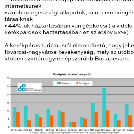
interneteznek
•
Jobb az egészségi állapotuk, mint nem bringá
társaiknak
•
44%-uk háztartásában van gépkocsi ( a vidéki
kerékpárosok háztartásában ez az arány 52%)
A kerékpáros turizmusról elmondható, hogy jel
fővárosi-nagyvárosi tevékenység, mely az utóbb
időben szintén egyre népszerűbb Budapesten.