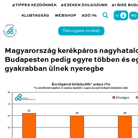
#TIPPEK KEZDŐKNEK
#EZEKEN DOLGOZUNK
#I BIKE BU
KLUBTAGSÁG
WEBSHOP
ADÓ 1%
HU
Támogass minket
Magyarország kerékpáros nagyhatal
Budapesten pedig egyre többen és e
gyakrabban ülnek nyeregbe