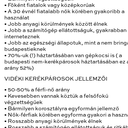
•
Főként fiatalok vagy középkorúak
•
A 30 évnél fiatalabb nők körében gyakoribb a
használat
•
Jobb anyagi körülmények között élnek
•
Jobb a számítógép ellátottságuk, gyakrabban
interneteznek
•
Jobb az egészségi állapotuk, mint a nem bring
budapestieknek
•
70%-uk (!) háztartásában van gépkocsi is ( a
budapesti nem-kerékpárosok háztartásában ez 
arány 52%)
VIDÉKI KERÉKPÁROSOK JELLEMZŐI
•
50-50% a férfi-nő arány
•
Kevesebben vannak köztük a felsőfokú
végzettségűek
•
Bármilyen korosztályra egyformán jellemző
•
Nők-férfiak körében egyforma gyakori a haszn
•
Rosszabb anyagi körülmények élnek
•
Rosszabb a számítógép ellátottságuk és ritká