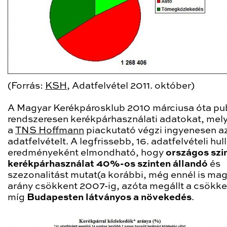
(Forrás:
KSH
, Adatfelvétel 2011. október)
A Magyar Kerékpárosklub 2010 márciusa óta pub
rendszeresen kerékpárhasználati adatokat, mel
a
TNS Hoffmann
piackutató végzi ingyenesen a
adatfelvételt. A legfrissebb, 16. adatfelvételi hu
eredményeként elmondható, hogy
országos szi
kerékpárhasználat 40%-os szinten állandó
és
szezonalitást mutat(a korábbi, még ennél is m
arány csökkent 2007-ig, azóta megállt a csökke
míg
Budapesten látványos a növekedés
.