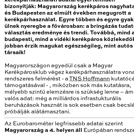
bizonyítják:
Magyarország kerékpáros nagyhat
és
Budapesten az elmúlt években megugrott a
kerékpárhasználat. Egyre többen és egyre gya
ülnek nyeregbe a fővárosban: a bringázás tuda
választás eredménye és trendi. Továbbá, mind 
budapesti, mind a vidéki kerékpáros közlekedő
jobban érzik magukat egészségileg, mint autós
társaik!
Magyarországon egyedül csak a Magyar
Kerékpárosklub végez kerékpárhasználatra von
rendszeres felmérést - a
TNS Hoffmann
kutatóc
támogatásával - , miközben sok más kutatásra,
mélyebb szintű elemzésre is szükség lenne – ám
valós adat: még a milliárdos infrastukturális
beruházások hasznát is sok esetben csak becsl
próbálják alátámasztani.
Az Eurobarométer legfrissebb adatai szerint
Magyarország a 4. helyen áll
Európában rendsz