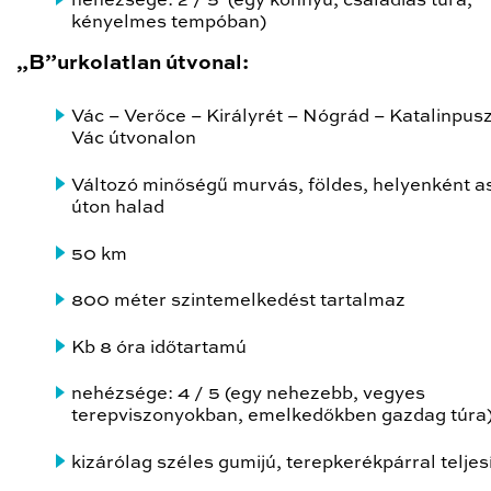
nehézsége: 2 / 5 (egy könnyű, családias túra,
kényelmes tempóban)
„B”urkolatlan útvonal:
Vác – Verőce – Királyrét – Nógrád – Katalinpusz
Vác útvonalon
Változó minőségű murvás, földes, helyenként a
úton halad
50 km
800 méter szintemelkedést tartalmaz
Kb 8 óra időtartamú
nehézsége: 4 / 5 (egy nehezebb, vegyes
terepviszonyokban, emelkedőkben gazdag túra
kizárólag széles gumijú, terepkerékpárral teljes