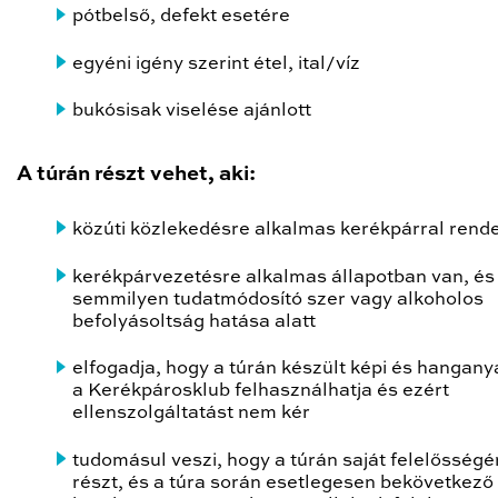
pótbelső, defekt esetére
egyéni igény szerint étel, ital/víz
bukósisak viselése ajánlott
A túrán részt vehet, aki:
közúti közlekedésre alkalmas kerékpárral rende
kerékpárvezetésre alkalmas állapotban van, és
semmilyen tudatmódosító szer vagy alkoholos
befolyásoltság hatása alatt
elfogadja, hogy a túrán készült képi és hangan
a Kerékpárosklub felhasználhatja és ezért
ellenszolgáltatást nem kér
tudomásul veszi, hogy a túrán saját felelősségé
részt, és a túra során esetlegesen bekövetkező