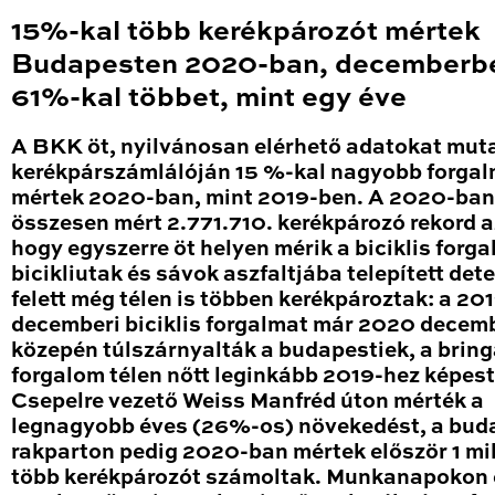
15%-kal több kerékpározót mértek
Budapesten 2020-ban, decemberb
61%-kal többet, mint egy éve
A BKK öt, nyilvánosan elérhető adatokat mut
kerékpárszámlálóján 15 %-kal nagyobb forga
mértek 2020-ban, mint 2019-ben. A 2020-ban
összesen mért 2.771.710. kerékpározó rekord a
hogy egyszerre öt helyen mérik a biciklis forga
bicikliutak és sávok aszfaltjába telepített det
felett még télen is többen kerékpároztak: a 20
decemberi biciklis forgalmat már 2020 decem
közepén túlszárnyalták a budapestiek, a brin
forgalom télen nőtt leginkább 2019-hez képest
Csepelre vezető Weiss Manfréd úton mérték a
legnagyobb éves (26%-os) növekedést, a bud
rakparton pedig 2020-ban mértek először 1 mil
több kerékpározót számoltak. Munkanapokon 