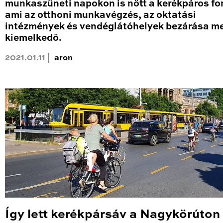
munkaszüneti napokon is nőtt a kerékpáros fo
ami az otthoni munkavégzés, az oktatási
intézmények és vendéglátóhelyek bezárása me
kiemelkedő.
2021.01.11 |
aron
Így lett kerékpársáv a Nagykörúton