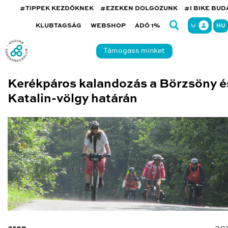
#TIPPEK KEZDŐKNEK
#EZEKEN DOLGOZUNK
#I BIKE BU
KLUBTAGSÁG
WEBSHOP
ADÓ 1%
HU
Támogass minket
Kerékpáros kalandozás a Börzsöny é
Katalin-völgy határán