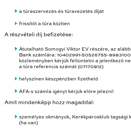
a túraszervezés és túravezetés díját
frissítőt a túra közben
A részvételi díj befizetése:
Átutalható Somogyi Viktor EV részére, az aláb
Bank számlára: 10402991-50526755-8983100
közleményben kérjük feltüntetni a jelentkező ne
a túra referencia számát (07170812)
helyszínen készpénzben fizethető
ÁFA-s számla igényt kérjük előre jelezni!
Amit mindenképp hozz magaddal:
személyes okmányok, Kerékpárosklub tagsági 
(ha van)