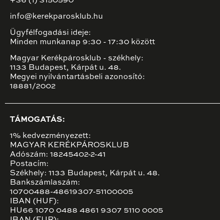
+36 (1) 3150590
info@kerekparosklub.hu
Ügyfélfogadási ideje:
Minden munkanap 9:30 - 17:30 között
Magyar Kerékpárosklub - székhely:
1133 Budapest, Kárpát u. 48.
Megyei nyilvántartásbeli azonosító:
18881/2002
TÁMOGATÁS:
1% kedvezményezett:
MAGYAR KERÉKPÁROSKLUB
Adószám: 18245402-2-41
Postacím:
Székhely: 1133 Budapest, Kárpát u. 48.
Bankszámlaszám:
10700488-48619307-51100005
IBAN (HUF):
HU66 1070 0488 4861 9307 5110 0005
IBAN (EUR):