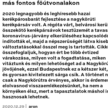
más fontos főútvonalakon
2020 legnagyobb és leghíresebb hazai
kerékpárosbarát fejlesztése a nagykörúti
kerékpársáv volt. A régóta várt, belvárosi kerü
összekötő kerékpársávok tesztüzemét a tavas
koronavírus-járvány elkerüléséhez kapcsolód
indították el, majd a népszerűségét látva kise
változtatásokkal ősszel meg is tartották. Cik
összefoglaljuk, hogyan ért be több évtized
várakozása, milyen volt a fogadtatása, miken
vitáztunk és milyen lehetőséget ad a Nagykör
jövőjének, ezzel Budapestnek ez a kétszer két
és gyorsan kivitelezett sárga csík. A történet
csak a Nagykörútra érvényes, akkor is érdeme
elolvasnod visszaemlékezésünket, ha nem a
környéken élsz, mert a tapasztalatok máshol i
hasznosak lehetnek.
2020.12.29 |
aron