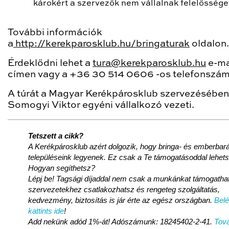
károkért a szervezők nem vállalnak felelőssége
További információk
a
http://kerekparosklub.hu/bringaturak
oldalon.
Érdeklődni lehet a
tura@kerekparosklub.hu
e-ma
címen vagy a +36 30 514 0606 -os telefonszá
A túrát a Magyar Kerékpárosklub szervezésében
Somogyi Viktor egyéni vállalkozó vezeti.
Tetszett a cikk?
A Kerékpárosklub azért dolgozik, hogy bringa- és emberbará
településeink legyenek. Ez csak a Te támogatásoddal lehet
Hogyan segíthetsz?
Lépj be! Tagsági díjaddal nem csak a munkánkat támogathat
szervezetekhez csatlakozhatsz és rengeteg szolgáltatás,
kedvezmény, biztosítás is jár érte az egész országban.
Bel
kattints ide
!
Add nekünk adód 1%-át! Adószámunk: 18245402-2-41.
Tová