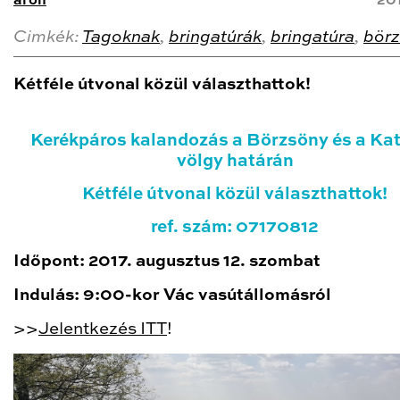
aron
20
Cimkék:
Tagoknak
,
bringatúrák
,
bringatúra
,
bör
Kétféle útvonal közül választhattok!
Kerékpáros kalandozás a Börzsöny és a Kat
völgy határán
Kétféle útvonal közül választhattok!
ref. szám: 07170812
Időpont: 2017. augusztus 12. szombat
Indulás: 9:00-kor Vác vasútállomásról
>>
Jelentkezés ITT
!