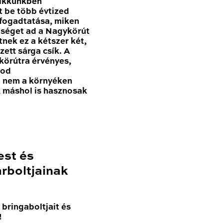
Cikkünkben
t be több évtized
 fogadtatása, miken
tőséget ad a Nagykörút
nek ez a kétszer két,
zett sárga csík. A
körútra érvényes,
nod
a nem a környéken
k máshol is hasznosak
est és
rboltjainak
bringaboltjait és
!