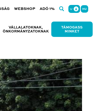
GSÁG
WEBSHOP
ADÓ 1%
HU
VÁLLALATOKNAK,
TÁMOGASS
ÖNKORMÁNYZATOKNAK
MINKET