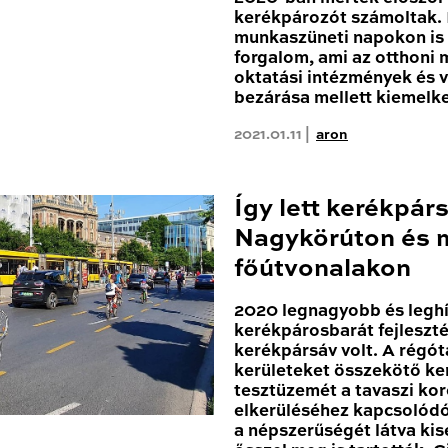
kerékpározót számoltak
munkaszüneti napokon is 
forgalom, ami az otthoni
oktatási intézmények és 
bezárása mellett kiemelk
2021.01.11 |
aron
Így lett kerékpár
Nagykörúton és 
főútvonalakon
2020 legnagyobb és leghí
kerékpárosbarát fejleszté
kerékpársáv volt. A régóta
kerületeket összekötő k
tesztüzemét a tavaszi kor
elkerüléséhez kapcsolódóa
a népszerűségét látva ki