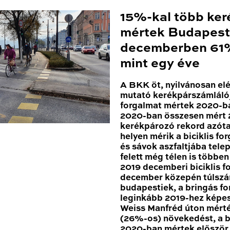
15%-kal több ker
mértek Budapest
decemberben 61%
mint egy éve
A BKK öt, nyilvánosan el
mutató kerékpárszámláló
forgalmat mértek 2020-ba
2020-ban összesen mért 2
kerékpározó rekord azóta
helyen mérik a biciklis for
és sávok aszfaltjába tele
felett még télen is többe
2019 decemberi biciklis 
december közepén túlszár
budapestiek, a bringás fo
leginkább 2019-hez képes
Weiss Manfréd úton mért
(26%-os) növekedést, a b
2020-ban mértek először 1