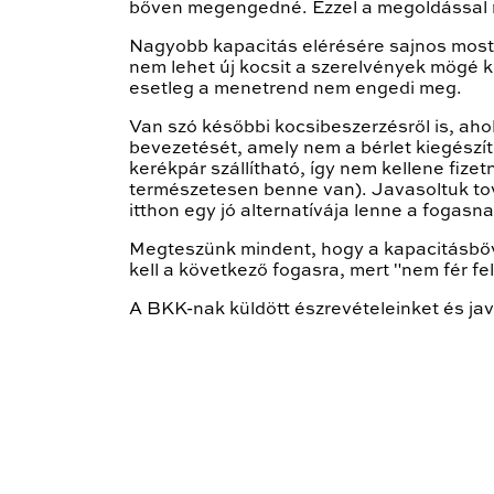
bőven megengedné. Ezzel a megoldással már
Nagyobb kapacitás elérésére sajnos most 
nem lehet új kocsit a szerelvények mögé kö
esetleg a menetrend nem engedi meg.
Van szó későbbi kocsibeszerzésről is, ahol
bevezetését, amely nem a bérlet kiegészí
kerékpár szállítható, így nem kellene fize
természetesen benne van). Javasoltuk tov
itthon egy jó alternatívája lenne a fogasna
Megteszünk mindent, hogy a kapacitásbőví
kell a következő fogasra, mert "nem fér fel"
A BKK-nak küldött észrevételeinket és jav