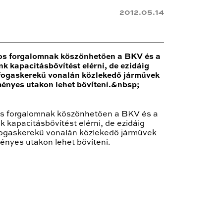
2012.05.14
ros forgalomnak köszönhetően a BKV és a
k kapacitásbővítést elérni, de ezidáig
a fogaskerekű vonalán közlekedő járművek
ményes utakon lehet bővíteni.&nbsp;
ros forgalomnak köszönhetően a BKV és a
 kapacitásbővítést elérni, de ezidáig
 fogaskerekű vonalán közlekedő járművek
ényes utakon lehet bővíteni.