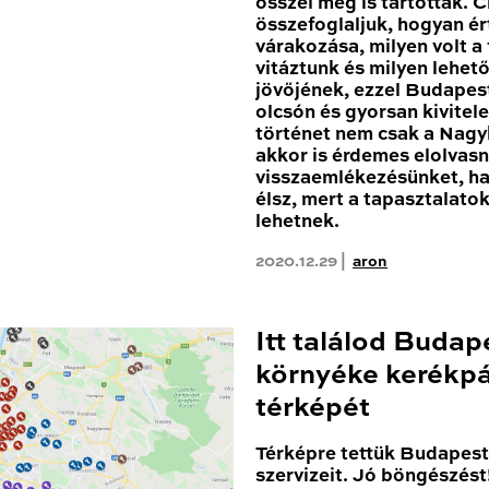
ősszel meg is tartották. 
összefoglaljuk, hogyan ér
várakozása, milyen volt a
vitáztunk és milyen lehe
jövőjének, ezzel Budapest
olcsón és gyorsan kivitele
történet nem csak a Nagy
akkor is érdemes elolvas
visszaemlékezésünket, h
élsz, mert a tapasztalato
lehetnek.
2020.12.29 |
aron
Itt találod Budap
környéke kerékpá
térképét
Térképre tettük Budapest 
szervizeit. Jó böngészést