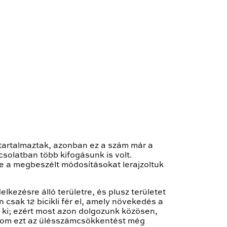
st tartalmaztak, azonban ez a szám már a
solatban több kifogásunk is volt.
tve a megbeszélt módosításokat lerajzoltuk
lkezésre álló területre, és plusz területet
csak 12 bicikli fér el, amely növekedés a
 ki; ezért most azon dolgozunk közösen,
galom ezt az ülésszámcsökkentést még