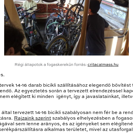
Régi állapotok a fogaskerekűn forrás:
critacalmass.hu
s.
i tervek 14-16 darab bicikli szállításához elegendő bővíté
endő. Az egyeztetés során a tervezett elrendezéssel kapc
em elégített ki minden igényt, így a javaslatainkat, ille
ltal tervezett 14-16 bicikli szabályosan nem fér be a rende
tásra.
Rajzaink szerint
szabályos elhelyezésben a fogason 
ágával sem lenne arányos, és az igényeket sem elégítené
kerékpárszállításra alkalmas területet, mivel az utasfor