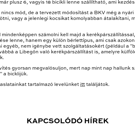
 plusz 6, vagyis 18 bicikli lenne szállítható, ami kezd
nincs mód, de a tervezett módosítást a BKV még a nyári 
tni, vagy a jelenlegi kocsikat komolyabban átalakítani, m
 mindenképpen számolni kell majd a kerékpárszállítással, 
tése lenne, hanem egy külön bérlettípus, ami csak azok
tni egyéb, nem igénybe vett szolgáltatásokért (például a "
ábbá a Libegőn való kerékpárszállítást is, amelyre külfö
k.
tés gyorsan megvalósuljon, mert nap mint nap hallunk szt
 a bicklijük.
aslatainkat tartalmazó levelünket
itt
találjátok.
KAPCSOLÓDÓ HÍREK