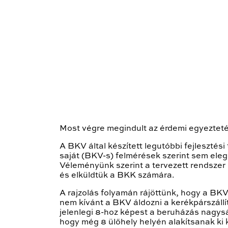
Most végre megindult az érdemi egyezteté
A BKV által készített legutóbbi fejlesztés
saját (BKV-s) felmérések szerint sem eleg
Véleményünk szerint a tervezett rendszer n
és elküldtük a BKK számára.
A rajzolás folyamán rájöttünk, hogy a BKV á
nem kívánt a BKV áldozni a kerékpárszállí
jelenlegi 8-hoz képest a beruházás nagys
hogy még 8 ülőhely helyén alakítsanak ki 