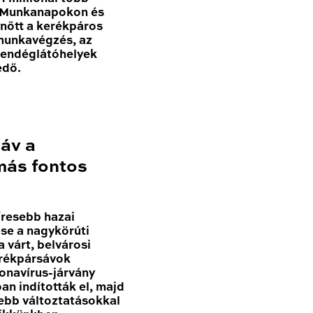
. Munkanapokon és
nőtt a kerékpáros
 munkavégzés, az
vendéglátóhelyek
edő.
sáv a
más fontos
resebb hazai
se a nagykörúti
 várt, belvárosi
erékpársávok
onavírus-járvány
n indították el, majd
sebb változtatásokkal