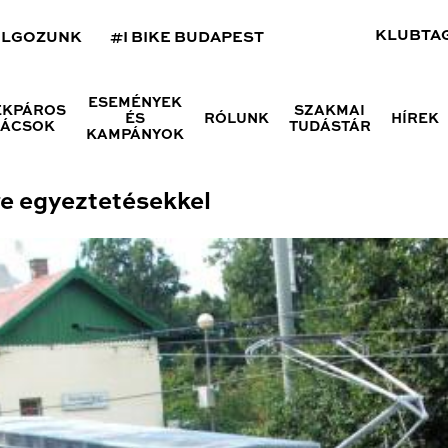
KLUBTA
OLGOZUNK
#I BIKE BUDAPEST
ESEMÉNYEK
ÉKPÁROS
SZAKMAI
ÉS
RÓLUNK
HÍREK
NÁCSOK
TUDÁSTÁR
KAMPÁNYOK
re egyeztetésekkel