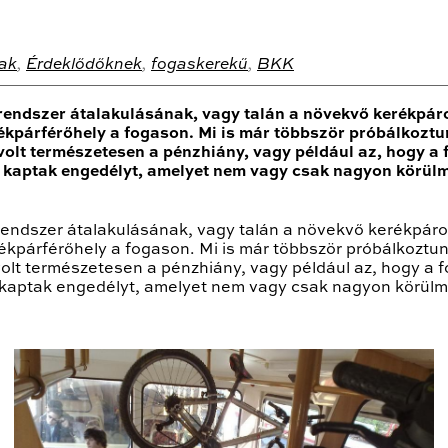
ak
,
Érdeklődőknek
,
fogaskerekű
,
BKK
 rendszer átalakulásának, vagy talán a növekvő kerékpá
ékpárférőhely a fogason. Mi is már többször próbálkoztun
volt természetesen a pénzhiány, vagy például az, hogy 
a kaptak engedélyt, amelyet nem vagy csak nagyon körül
 rendszer átalakulásának, vagy talán a növekvő kerékpá
ékpárférőhely a fogason. Mi is már többször próbálkoztunk
volt természetesen a pénzhiány, vagy például az, hogy a
a kaptak engedélyt, amelyet nem vagy csak nagyon körülm