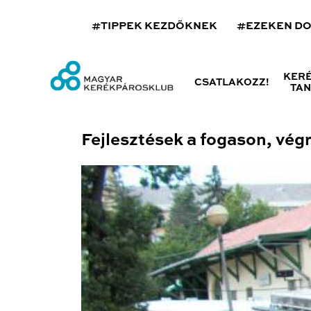
#TIPPEK KEZDŐKNEK
#EZEKEN D
KER
CSATLAKOZZ!
TA
Fejlesztések a fogason, vég