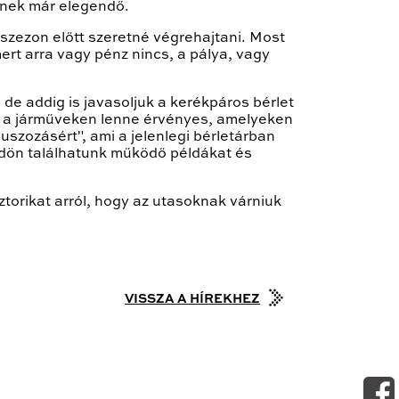
ésnek már elegendő.
szezon előtt szeretné végrehajtani. Most
ert arra vagy pénz nincs, a pálya, vagy
de addig is javasoljuk a kerékpáros bérlet
on a járműveken lenne érvényes, amelyeken
buszozásért", ami a jelenlegi bérletárban
ldön találhatunk működő példákat és
orikat arról, hogy az utasoknak várniuk
VISSZA A HÍREKHEZ