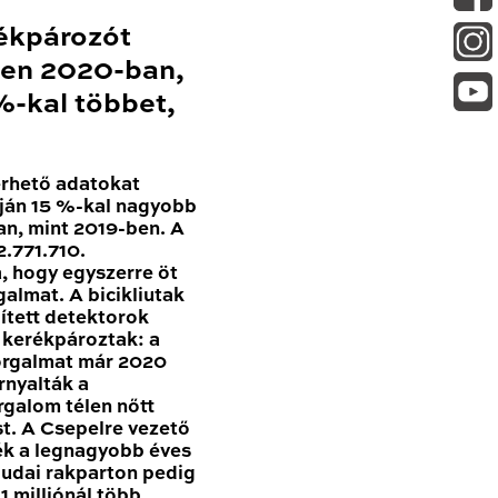
ékpározót
en 2020-ban,
-kal többet,
érhető adatokat
ján 15 %-kal nagyobb
n, mint 2019-ben. A
.771.710.
, hogy egyszerre öt
galmat. A bicikliutak
pített detektorok
n kerékpároztak: a
forgalmat már 2020
nyalták a
rgalom télen nőtt
t. A Csepelre vezető
ék a legnagyobb éves
udai rakparton pedig
 milliónál több