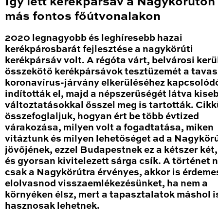
Így lett kerékpársáv a Nagykörúton
más fontos főútvonalakon
2020 legnagyobb és leghíresebb hazai
kerékpárosbarát fejlesztése a nagykörúti
kerékpársáv volt. A régóta várt, belvárosi kerü
összekötő kerékpársávok tesztüzemét a tavas
koronavírus-járvány elkerüléséhez kapcsolód
indították el, majd a népszerűségét látva kise
változtatásokkal ősszel meg is tartották. Cik
összefoglaljuk, hogyan ért be több évtized
várakozása, milyen volt a fogadtatása, miken
vitáztunk és milyen lehetőséget ad a Nagykör
jövőjének, ezzel Budapestnek ez a kétszer két
és gyorsan kivitelezett sárga csík. A történet
csak a Nagykörútra érvényes, akkor is érdeme
elolvasnod visszaemlékezésünket, ha nem a
környéken élsz, mert a tapasztalatok máshol i
hasznosak lehetnek.