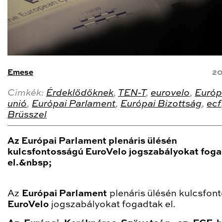
Emese
20
Cimkék:
Érdeklődőknek
,
TEN-T
,
eurovelo
,
Európ
unió
,
Európai Parlament
,
Európai Bizottság
,
ecf
Brüsszel
Az Európai Parlament plenáris ülésén
kulcsfontosságú EuroVelo jogszabályokat fog
el.&nbsp;
Az
Európai Parlament
plenáris ülésén kulcsfon
EuroVelo
jogszabályokat fogadtak el.