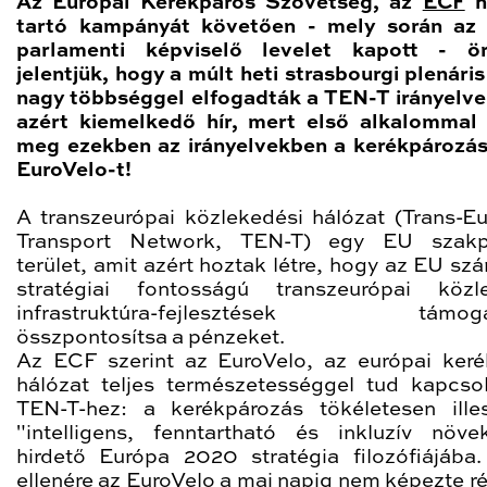
Az Európai Kerékpáros Szövetség, az
ECF
h
tartó kampányát követően - mely során az
parlamenti képviselő levelet kapott - ö
jelentjük, hogy a múlt heti strasbourgi plenári
nagy többséggel elfogadták a TEN-T irányelv
azért kiemelkedő hír, mert első alkalommal 
meg ezekben az irányelvekben a kerékpározás
EuroVelo-t!
A transzeurópai közlekedési hálózat (Trans-E
Transport Network, TEN-T) egy EU szakpol
terület, amit azért hoztak létre, hogy az EU sz
stratégiai fontosságú transzeurópai közl
infrastruktúra-fejlesztések támoga
összpontosítsa a pénzeket.
Az ECF szerint az EuroVelo, az európai keré
hálózat teljes természetességgel tud kapcso
TEN-T-hez: a kerékpározás tökéletesen ille
"intelligens, fenntartható és inkluzív növe
hirdető Európa 2020 stratégia filozófiájába
ellenére az EuroVelo a mai napig nem képezte ré