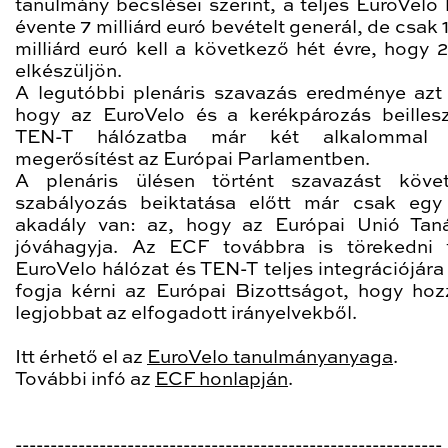
tanulmány becslései szerint, a teljes EuroVelo 
évente 7 milliárd euró bevételt generál, de csak 1
milliárd euró kell a következő hét évre, hogy 
elkészüljön.
A legutóbbi plenáris szavazás eredménye azt j
hogy az EuroVelo és a kerékpározás beilles
TEN-T hálózatba már két alkalommal 
megerősítést az Európai Parlamentben.
A plenáris ülésen történt szavazást köve
szabályozás beiktatása előtt már csak egy
akadály van: az, hogy az Európai Unió Tan
jóváhagyja. Az ECF továbbra is törekedni
EuroVelo hálózat és TEN-T teljes integrációjára
fogja kérni az Európai Bizottságot, hogy hoz
legjobbat az elfogadott irányelvekből.
Itt érhető el az
EuroVelo tanulmányanyaga
.
További infó az
ECF honlapján
.
-------------------------------------------------------------