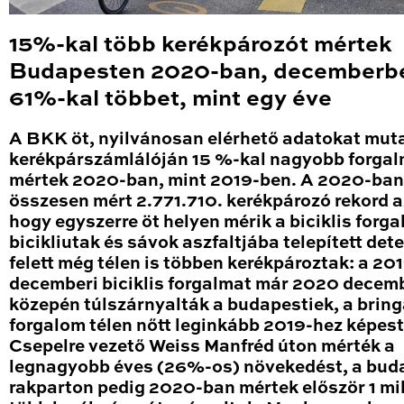
15%-kal több kerékpározót mértek
Budapesten 2020-ban, decemberb
61%-kal többet, mint egy éve
A BKK öt, nyilvánosan elérhető adatokat mut
kerékpárszámlálóján 15 %-kal nagyobb forga
mértek 2020-ban, mint 2019-ben. A 2020-ban
összesen mért 2.771.710. kerékpározó rekord a
hogy egyszerre öt helyen mérik a biciklis forga
bicikliutak és sávok aszfaltjába telepített det
felett még télen is többen kerékpároztak: a 20
decemberi biciklis forgalmat már 2020 decem
közepén túlszárnyalták a budapestiek, a brin
forgalom télen nőtt leginkább 2019-hez képest
Csepelre vezető Weiss Manfréd úton mérték a
legnagyobb éves (26%-os) növekedést, a bud
rakparton pedig 2020-ban mértek először 1 mil