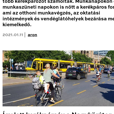
több kerékpározót számoltak. Munkanapokon 
munkaszüneti napokon is nőtt a kerékpáros fo
ami az otthoni munkavégzés, az oktatási
intézmények és vendéglátóhelyek bezárása me
kiemelkedő.
2021.01.11 |
aron