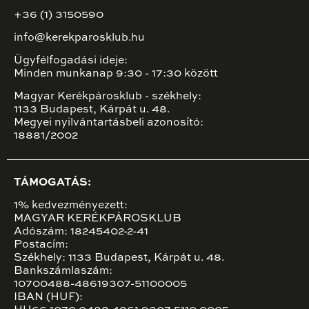
+36 (1) 3150590
info@kerekparosklub.hu
Ügyfélfogadási ideje:
Minden munkanap 9:30 - 17:30 között
Magyar Kerékpárosklub - székhely:
1133 Budapest, Kárpát u. 48.
Megyei nyilvántartásbeli azonosító:
18881/2002
TÁMOGATÁS:
1% kedvezményezett:
MAGYAR KERÉKPÁROSKLUB
Adószám: 18245402-2-41
Postacím:
Székhely: 1133 Budapest, Kárpát u. 48.
Bankszámlaszám:
10700488-48619307-51100005
IBAN (HUF):