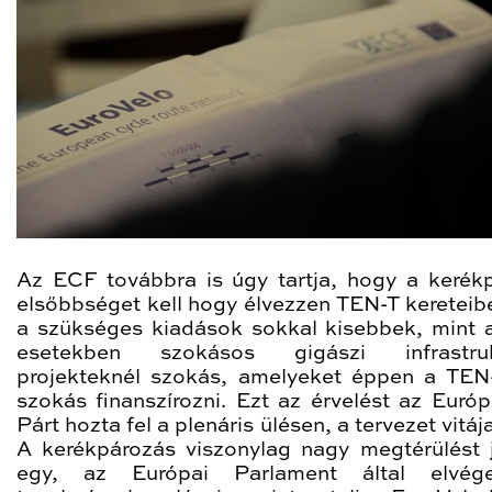
Az ECF továbbra is úgy tartja, hogy a kerék
elsőbbséget kell hogy élvezzen TEN-T kereteibe
a szükséges kiadások sokkal kisebbek, mint a
esetekben szokásos gigászi infrastrukt
projekteknél szokás, amelyeket éppen a TEN-
szokás finanszírozni. Ezt az érvelést az Európ
Párt hozta fel a plenáris ülésen, a tervezet vitáj
A kerékpározás viszonylag nagy megtérülést j
egy, az Európai Parlament által elvégez