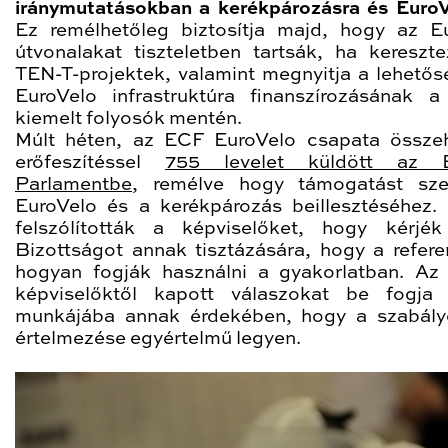
iránymutatásokban a kerékpározásra és EuroV
Ez remélhetőleg biztosítja majd, hogy az E
útvonalakat tiszteletben tartsák, ha kereszt
TEN-T-projektek, valamint megnyitja a lehetős
EuroVelo infrastruktúra finanszírozásának 
kiemelt folyosók mentén.
Múlt héten, az ECF EuroVelo csapata össze
erőfeszítéssel
755 levelet küldött az E
Parlamentbe
, remélve hogy támogatást sze
EuroVelo és a kerékpározás beillesztéséhez. 
felszólították a képviselőket, hogy kérjé
Bizottságot annak tisztázására, hogy a refere
hogyan fogják használni a gyakorlatban. A
képviselőktől kapott válaszokat be fogja 
munkájába annak érdekében, hogy a szabál
értelmezése egyértelmű legyen.