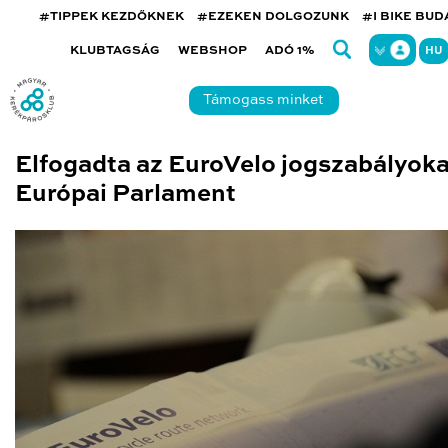
#TIPPEK KEZDŐKNEK
#EZEKEN DOLGOZUNK
#I BIKE BU
KLUBTAGSÁG
WEBSHOP
ADÓ 1%
HU
Támogass minket
Elfogadta az EuroVelo jogszabályoka
Európai Parlament