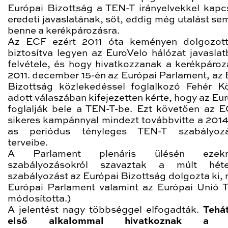
Európai Bizottság a TEN-T irányelvekkel kapc
eredeti javaslatának, sőt, eddig még utalást se
benne a kerékpározásra.
Az ECF ezért 2011 óta keményen dolgozott
biztosítva legyen az EuroVelo hálózat javaslat
felvétele, és hogy hivatkozzanak a kerékpározá
2011. december 15-én az Európai Parlament, az 
Bizottság közlekedéssel foglalkozó Fehér K
adott válaszában kifejezetten kérte, hogy az Eu
foglalják bele a TEN-T-be. Ezt követően az 
sikeres kampánnyal mindezt továbbvitte a 201
as periódus tényleges TEN-T szabályozá
terveibe.
A Parlament plenáris ülésén ezek
szabályozásokról szavaztak a múlt hét
szabályozást az Európai Bizottság dolgozta ki, 
Európai Parlament valamint az Európai Unió 
módosította.)
A jelentést nagy többséggel elfogadták.
Tehá
első alkalommal hivatkoznak a 