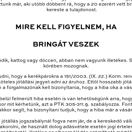
tunk már, aki utóbb döbbent rá, hogy a 20 ezerért vett bri
kereste a tulajdonost.
MIRE KELL FIGYELNEM, HA
BRINGÁT VESZEK
ödik, kattog vagy döccen, abban nem vagyunk illetékes. 
körében mozognak.
dni, hogy a kerékpárokra a 151/2003. (IX. 22.) Korm. rend
teles jótállási jegyet adni az áruhoz. Ettől hosszabb jótáll
a forgalmazónak kell bizonyítania, hogy a hiba oka a vás
 belül felmerült hiba esetén is van lehetőségünk arra, hogy 
ikor mit kérhetünk, azt a PTK 305-311.§. szabályozza. F
kkor segít, ha bizonyítani tudjuk, hogy a hiba már a vásá
ótállás jogszabálynál fogva nem jár, de a kereskedő váll
akorolni, de használt dolog adásvétele esetén jogi értel