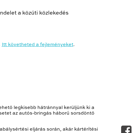
endelet a közúti közlekedés
.
Itt követheted a fejleményeket
.
ehető legkisebb hátránnyal kerüljünk ki a
lesetet az autós-bringás háború sorsdöntő
bálysértési eljárás során, akár kártérítési