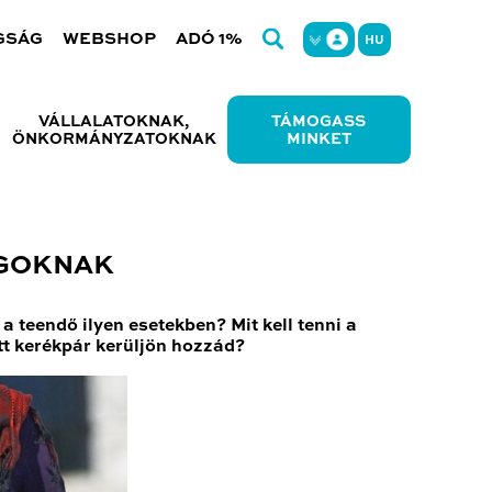
GSÁG
WEBSHOP
ADÓ 1%
HU
VÁLLALATOKNAK,
TÁMOGASS
ÖNKORMÁNYZATOKNAK
MINKET
AGOKNAK
a teendő ilyen esetekben? Mit kell tenni a
ott kerékpár kerüljön hozzád?