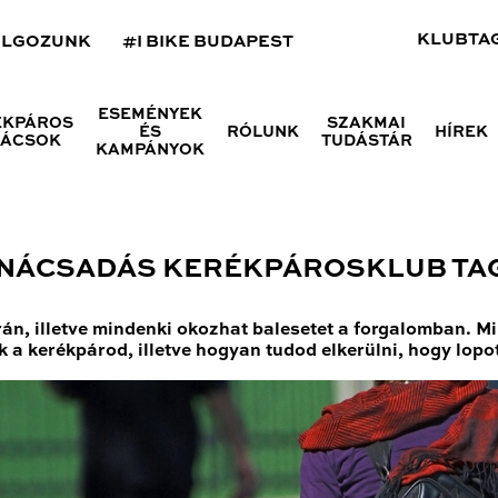
KLUBTA
OLGOZUNK
#I BIKE BUDAPEST
ESEMÉNYEK
ÉKPÁROS
SZAKMAI
ÉS
RÓLUNK
HÍREK
NÁCSOK
TUDÁSTÁR
KAMPÁNYOK
ANÁCSADÁS KERÉKPÁROSKLUB T
n, illetve mindenki okozhat balesetet a forgalomban. Mi 
k a kerékpárod, illetve hogyan tudod elkerülni, hogy lop