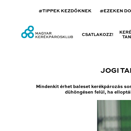
#TIPPEK KEZDŐKNEK
#EZEKEN D
KER
CSATLAKOZZ!
TA
JOGI T
Mindenkit érhet baleset kerékpározás sorá
dühöngésen felül, ha elloptá