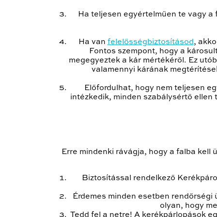
Ha teljesen egyértelműen te vagy a f
Ha van
felelősségbiztosításod
, akko
Fontos szempont, hogy a károsult 
megegyeztek a kár mértékéről. Ez utóbbi
valamennyi kárának megtérítéseké
Előfordulhat, hogy nem teljesen eg
intézkedik, minden szabálysértő ellen 
Erre mindenki rávágja, hogy a falba kell 
Biztosítással rendelkező Kerékpáro
Érdemes minden esetben rendőrségi üg
olyan, hogy me
Tedd fel a netre! A kerékpárlopások eg