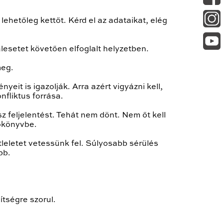
ehetőleg kettőt. Kérd el az adataikat, elég
lesetet követően elfoglalt helyzetben.
meg.
yeit is igazolják. Arra azért vigyázni kell,
nfliktus forrása.
sz feljelentést. Tehát nem dönt. Nem őt kell
zőkönyvbe.
tleletet vetessünk fel. Súlyosabb sérülés
bb.
ítségre szorul.