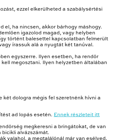
ozást, ezzel elkerülheted a szabálysértési
ted el, ha nincsen, akkor bárhogy máshogy.
 érdemlően igazolod magad, vagy helyben
így történt balesettel kapcsolatban felmerült
vagy írassuk alá a nyugtát két tanúval.
bben egyszerre. Ilyen esetben, ha rendőr
 kell megosztani. Ilyen helyzetben általában
e két dologra mégis fel szeretnénk hívni a
ítést ad lopás esetén.
Ennek részleteit itt
rendőrség megkeresni a bringátokat, de van
 bicikli alvázszámát.
ják valahol, a megtalálónál már van esélyed,