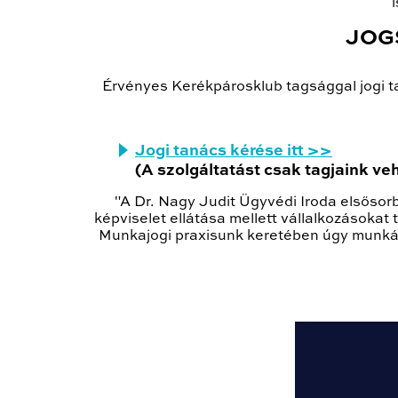
JOG
Érvényes Kerékpárosklub tagsággal jogi 
Jogi tanács kérése itt >>
(A szolgáltatást csak tagjaink ve
"A Dr. Nagy Judit Ügyvédi Iroda elsőso
képviselet ellátása mellett vállalkozásokat
Munkajogi praxisunk keretében úgy munkált