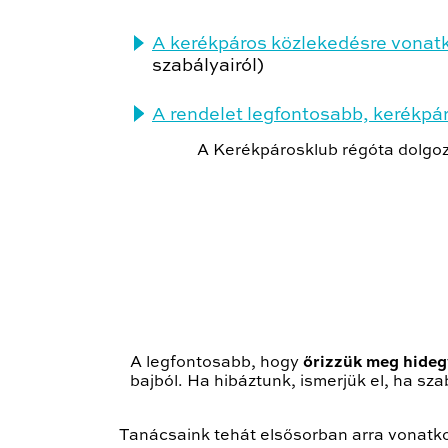
A kerékpáros közlekedésre vonat
szabályairól)
A rendelet legfontosabb, kerékpá
A Kerékpárosklub régóta dolgoz
A legfontosabb, hogy
őrizzük meg hideg
bajból. Ha hibáztunk, ismerjük el, ha sz
Tanácsaink tehát elsősorban arra vonatkozn