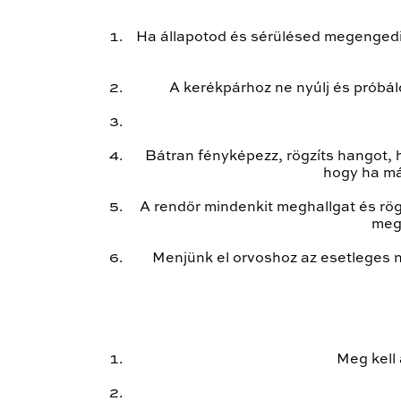
Ha állapotod és sérülésed megengedi, 
A kerékpárhoz ne nyúlj és próbál
Bátran fényképezz, rögzíts hangot, ha
hogy ha már
A rendőr mindenkit meghallgat és rögzí
megg
Menjünk el orvoshoz az esetleges ne
Meg kell 