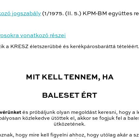
kozó jogszabály
(1/1975. (II. 5.) KPM-BM együttes r
rosokra vonatkozó részei
ik a KRESZ életszerűbbé és kerékpárosbaráttá tételéért
MIT KELL TENNEM, HA
BALESET ÉRT
vérünket
és próbáljunk olyan megoldást keresni, hogy a l
abályosan közlekedve ütöttek el, akkor se fogjuk fel a ba
ütközetének.
ak, hogy mire kell figyelni ahhoz, hogy utólag akár a sza