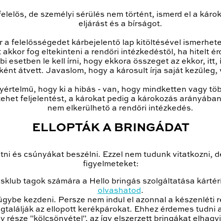
elelős, de személyi sérülés nem történt, ismerd el a károk
eljárást és a bírságot.
r a felelősségedet kárbejelentő lap kitöltésével ismerhe
akkor fog eltekinteni a rendőri intézkedéstől, ha hitelt
 esetben le kell írni, hogy ekkora összeget az ekkor, itt, 
nt átvett. Javaslom, hogy a károsult írja saját kezűleg, 
yértelmű, hogy ki a hibás - van, hogy mindketten vagy tö
tehet feljelentést, a károkat pedig a károkozás arányában
nem elkerülhető a rendőri intézkedés.
ELLOPTÁK A BRINGÁDAT
ütni és csúnyákat beszélni. Ezzel nem tudunk vitatkozni, d
figyelmeteket:
sklub tagok számára a Hello bringás szolgáltatása kártér
olvashatod
.
ybe kezdeni. Persze nem indul el azonnal a készenléti 
gtalálják az ellopott kerékpárokat. Ehhez érdemes tudni a
y része "kölcsönvétel", az így elszerzett bringákat elhagy