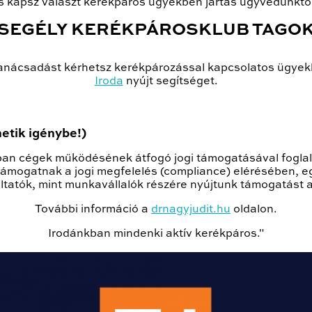
is kapsz választ kerékpáros ügyekben jártas ügyvédünktől
SEGÉLY KERÉKPÁROSKLUB TAGO
tanácsadást kérhetsz kerékpározással kapcsolatos ügyek
Iroda
nyújt segítséget.
hetik igénybe!)
rban cégek működésének átfogó jogi támogatásával foglal
 támogatnak a jogi megfelelés (compliance) elérésében, e
atók, mint munkavállalók részére nyújtunk támogatást az
További információ a
drnagyjudit.hu
oldalon.
Irodánkban mindenki aktív kerékpáros."