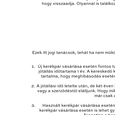
hogy visszaadja. Olyannal is találkoz
Ezek itt jogi tanácsok, tehát ha nem műk
Új kerékpár vásárlása esetén fontos tu
jótállás időtartama 1 év. A kereskedő kö
tartalma, hogy meghibásodás esetén 
A jótállási idő letelte után, de két éven
vagy a szerződéstől elálljunk. Hogy m
már csak a
Használt kerékpár vásárlása esetén j
kerékpár vásárlása esetén is lehet gy