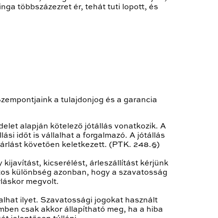
nga többszázezret ér, tehát tuti lopott, és
Szempontjaink a tulajdonjog és a garancia
elet alapján kötelező jótállás vonatkozik. A
ási időt is vállalhat a forgalmazó. A jótállás
árlást követően keletkezett. (PTK. 248.§)
kijavítást, kicserélést, árleszállítást kérjünk
ontos különbség azonban, hogy a szavatosság
rláskor megvolt.
alhat ilyet. Szavatossági jogokat használt
emben csak akkor állapítható meg, ha a hiba