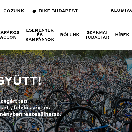
KLUBTA
OLGOZUNK
#I BIKE BUDAPEST
ESEMÉNYEK
ÉKPÁROS
SZAKMAI
ÉS
RÓLUNK
HÍREK
NÁCSOK
TUDÁSTÁR
KAMPÁNYOK
GYÜTT!
zágért tett
set-, felelősség- és
ményben részesülhetsz.