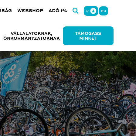
GSÁG
WEBSHOP
ADÓ 1%
HU
VÁLLALATOKNAK,
TÁMOGASS
ÖNKORMÁNYZATOKNAK
MINKET