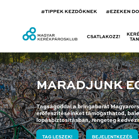
#TIPPEK KEZDŐKNEK
#EZEKEN D
KER
CSATLAKOZZ!
TA
MARADJUNK E
Tagságoddal a bringabarát Magyarors
erőfeszítéseinket támogathatod, bale
lopásbiztosításban, rengeteg kedvez
TAG LESZEK!
BEJELENTKEZÉS