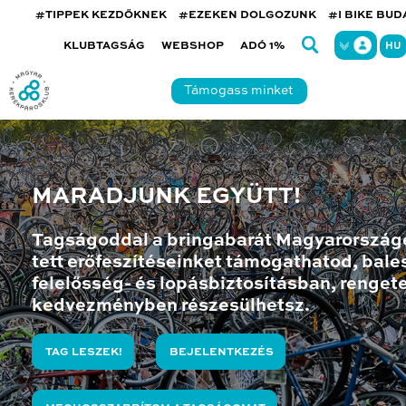
#TIPPEK KEZDŐKNEK
#EZEKEN DOLGOZUNK
#I BIKE BU
KLUBTAGSÁG
WEBSHOP
ADÓ 1%
HU
Támogass minket
MARADJUNK EGYÜTT!
Tagságoddal a bringabarát Magyarország
tett erőfeszítéseinket támogathatod, bales
felelősség- és lopásbiztosításban, renget
kedvezményben részesülhetsz.
TAG LESZEK!
BEJELENTKEZÉS