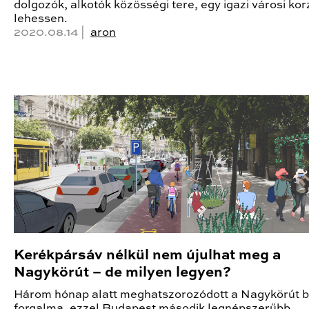
dolgozók, alkotók közösségi tere, egy igazi városi kor
lehessen.
2020.08.14 |
aron
Kerékpársáv nélkül nem újulhat meg a
Nagykörút – de milyen legyen?
Három hónap alatt meghatszorozódott a Nagykörút bi
forgalma, ezzel Budapest második legnépszerűbb