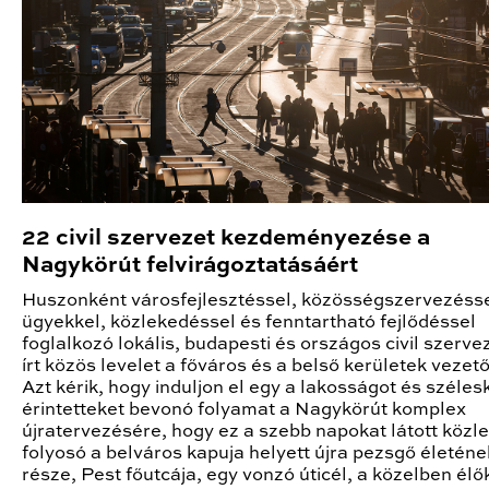
22 civil szervezet kezdeményezése a
Nagykörút felvirágoztatásáért
Huszonként városfejlesztéssel, közösségszervezéssel
ügyekkel, közlekedéssel és fenntartható fejlődéssel
foglalkozó lokális, budapesti és országos civil szerv
írt közös levelet a főváros és a belső kerületek vezet
Azt kérik, hogy induljon el egy a lakosságot és széles
érintetteket bevonó folyamat a Nagykörút komplex
újratervezésére, hogy ez a szebb napokat látott közl
folyosó a belváros kapuja helyett újra pezsgő életéne
része, Pest főutcája, egy vonzó úticél, a közelben élő