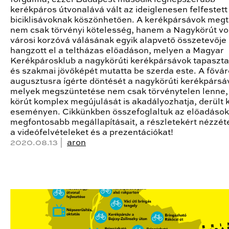
kerékpáros útvonalává vált az ideiglenesen felfestett
biciklisávoknak köszönhetően. A kerékpársávok megt
nem csak törvényi kötelesség, hanem a Nagykörút v
városi korzóvá válásának egyik alapvető összetevője
hangzott el a teltházas előadáson, melyen a Magyar
Kerékpárosklub a nagykörúti kerékpársávok tapasztal
és szakmai jövőképét mutatta be szerda este. A fővá
augusztusra ígérte döntését a nagykörúti kerékpársá
melyek megszüntetése nem csak törvénytelen lenne,
körút komplex megújulását is akadályozhatja, derült k
eseményen. Cikkünkben összefoglaltuk az előadások
megfontosabb megállapításait, a részletekért nézzé
a videófelvételeket és a prezentációkat!
2020.08.13 |
aron