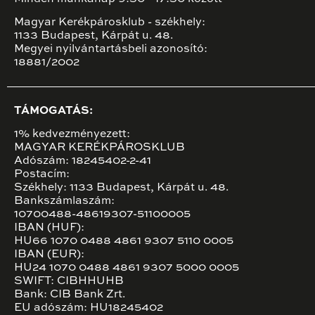
Magyar Kerékpárosklub - székhely:
1133 Budapest, Kárpát u. 48.
Megyei nyilvántartásbeli azonosító:
18881/2002
TÁMOGATÁS:
1% kedvezményezett:
MAGYAR KERÉKPÁROSKLUB
Adószám: 18245402-2-41
Postacím:
Székhely: 1133 Budapest, Kárpát u. 48.
Bankszámlaszám:
10700488-48619307-51100005
IBAN (HUF):
HU66 1070 0488 4861 9307 5110 0005
IBAN (EUR):
HU24 1070 0488 4861 9307 5000 0005
SWIFT: CIBHHUHB
Bank: CIB Bank Zrt.
EU adószám: HU18245402