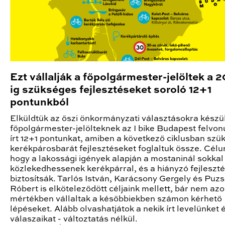
Ezt vállalják a főpolgármester-jelöltek a 
ig szükséges fejlesztéseket soroló 12+1
pontunkból
Elküldtük az őszi önkormányzati választásokra készü
főpolgármester-jelölteknek az I bike Budapest felvon
írt 12+1 pontunkat, amiben a következő ciklusban szü
kerékpárosbarát fejlesztéseket foglaltuk össze. Célu
hogy a lakossági igények alapján a mostaninál sokkal
közlekedhessenek kerékpárral, és a hiányzó fejleszté
biztosítsák. Tarlós István, Karácsony Gergely és Puzs
Róbert is elköteleződött céljaink mellett, bár nem az
mértékben vállaltak a későbbiekben számon kérhető
lépéseket. Alább olvashatjátok a nekik írt levelünket 
válaszaikat - változtatás nélkül.