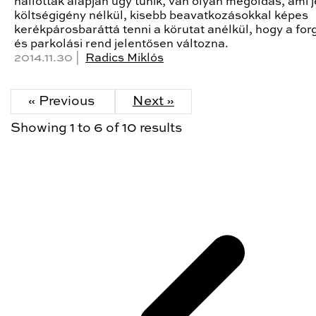
hallottak alapján úgy tűnik, van olyan megoldás, ami 
költségigény nélkül, kisebb beavatkozásokkal képes
kerékpárosbaráttá tenni a körutat anélkül, hogy a for
és parkolási rend jelentősen változna.
2014.11.30 |
Radics Miklós
« Previous
Next »
Showing
1
to
6
of
10
results