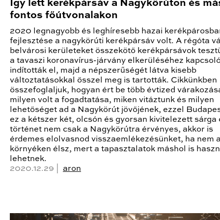
Így lett kerékpársáv a Nagykörúton és má
fontos főútvonalakon
2020 legnagyobb és leghíresebb hazai kerékpárosba
fejlesztése a nagykörúti kerékpársáv volt. A régóta vá
belvárosi kerületeket összekötő kerékpársávok tesz
a tavaszi koronavírus-járvány elkerüléséhez kapcso
indították el, majd a népszerűségét látva kisebb
változtatásokkal ősszel meg is tartották. Cikkünkben
összefoglaljuk, hogyan ért be több évtized várakozás
milyen volt a fogadtatása, miken vitáztunk és milyen
lehetőséget ad a Nagykörút jövőjének, ezzel Budape
ez a kétszer két, olcsón és gyorsan kivitelezett sárga 
történet nem csak a Nagykörútra érvényes, akkor is
érdemes elolvasnod visszaemlékezésünket, ha nem 
környéken élsz, mert a tapasztalatok máshol is hasz
lehetnek.
2020.12.29 |
aron