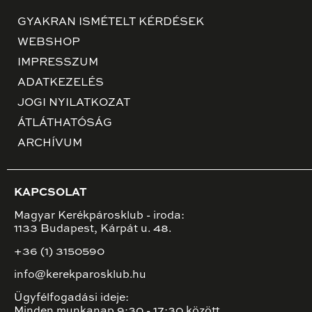
GYAKRAN ISMÉTELT KÉRDÉSEK
WEBSHOP
IMPRESSZUM
ADATKEZELÉS
JOGI NYILATKOZAT
ÁTLÁTHATÓSÁG
ARCHÍVUM
KAPCSOLAT
Magyar Kerékpárosklub - iroda:
1133 Budapest, Kárpát u. 48.
+36 (1) 3150590
info@kerekparosklub.hu
Ügyfélfogadási ideje:
Minden munkanap 9:30 - 17:30 között