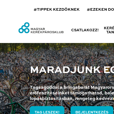
#TIPPEK KEZDŐKNEK
#EZEKEN D
KER
CSATLAKOZZ!
TA
MARADJUNK E
Tagságoddal a bringabarát Magyarors
erőfeszítéseinket támogathatod, bale
lopásbiztosításban, rengeteg kedvez
TAG LESZEK!
BEJELENTKEZÉS