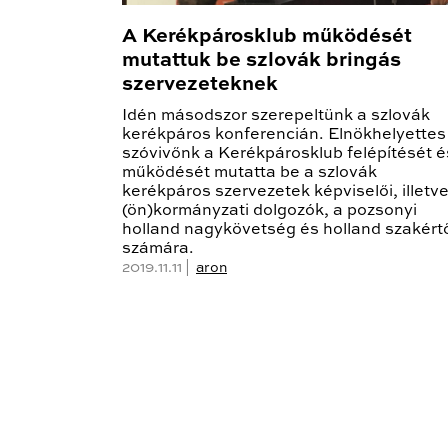
A Kerékpárosklub működését
mutattuk be szlovák bringás
szervezeteknek
Idén másodszor szerepeltünk a szlovák
kerékpáros konferencián. Elnökhelyettes 
szóvivőnk a Kerékpárosklub felépítését é
működését mutatta be a szlovák
kerékpáros szervezetek képviselői, illetv
(ön)kormányzati dolgozók, a pozsonyi
holland nagykövetség és holland szakért
számára.
2019.11.11 |
aron