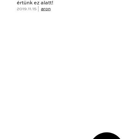
értünk ez alatt!
2019.11.15 |
aron