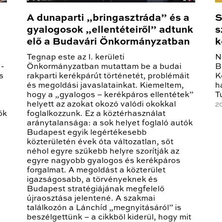
A dunaparti „bringasztráda” és a
S
gyalogosok „ellentéteiről” adtunk
s
elő a Budavári Önkormányzatban
k
Tegnap este az I. kerületi
N
-
Önkormányzatban mutattam be a budai
B
s
rakparti kerékpárút történetét, problémáit
K
és megoldási javaslatainkat. Kiemeltem,
h
e
hogy a „gyalogos – kerékpáros ellentétek”
T
helyett az azokat okozó valódi okokkal
20
ők
foglalkozzunk. Ez a köztérhasználat
aránytalansága: a sok helyet foglaló autók
Budapest egyik legértékesebb
közterületén évek óta változatlan, sőt
néhol egyre szűkebb helyre szorítják az
egyre nagyobb gyalogos és kerékpáros
forgalmat. A megoldást a közterület
igazságosabb, a törvényeknek és
Budapest stratégiájának megfelelő
újraosztása jelentené. A szakmai
találkozón a Lánchíd „megnyitásáról” is
beszélgettünk – a cikkből kiderül, hogy mit