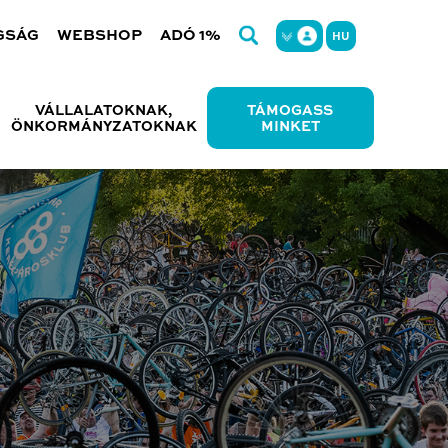
GSÁG
WEBSHOP
ADÓ 1%
HU
VÁLLALATOKNAK,
TÁMOGASS
ÖNKORMÁNYZATOKNAK
MINKET