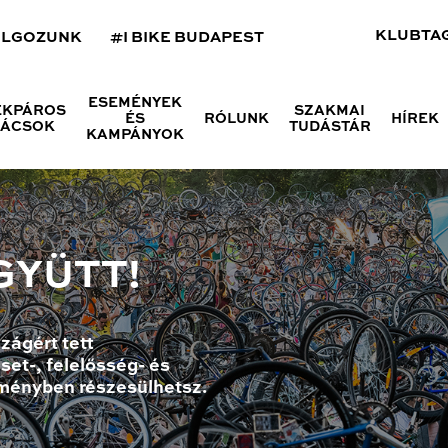
KLUBTA
OLGOZUNK
#I BIKE BUDAPEST
ESEMÉNYEK
ÉKPÁROS
SZAKMAI
ÉS
RÓLUNK
HÍREK
NÁCSOK
TUDÁSTÁR
KAMPÁNYOK
GYÜTT!
zágért tett
set-, felelősség- és
ményben részesülhetsz.