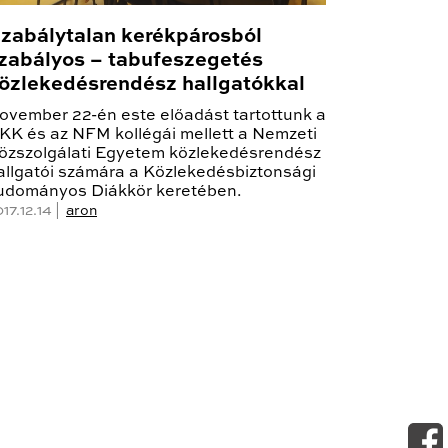
zabálytalan kerékpárosból
zabályos – tabufeszegetés
özlekedésrendész hallgatókkal
ovember 22-én este előadást tartottunk a
KK és az NFM kollégái mellett a Nemzeti
özszolgálati Egyetem közlekedésrendész
allgatói számára a Közlekedésbiztonsági
udományos Diákkör keretében.
17.12.14 |
aron