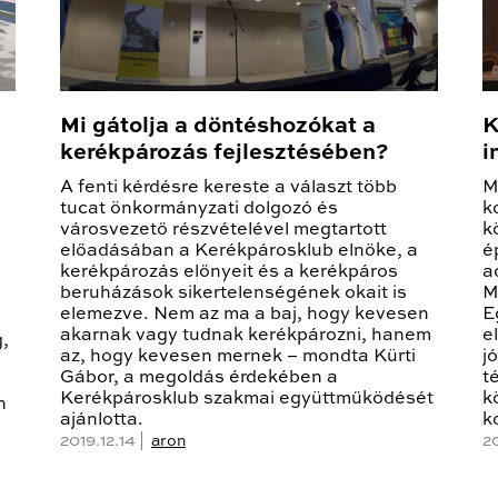
Mi gátolja a döntéshozókat a
K
kerékpározás fejlesztésében?
i
A fenti kérdésre kereste a választ több
M
tucat önkormányzati dolgozó és
k
városvezető részvételével megtartott
k
előadásában a Kerékpárosklub elnöke, a
é
kerékpározás előnyeit és a kerékpáros
a
beruházások sikertelenségének okait is
M
elemezve. Nem az ma a baj, hogy kevesen
E
akarnak vagy tudnak kerékpározni, hanem
e
,
az, hogy kevesen mernek – mondta Kürti
j
Gábor, a megoldás érdekében a
t
Kerékpárosklub szakmai együttműködését
k
n
ajánlotta.
k
2019.12.14 |
aron
2