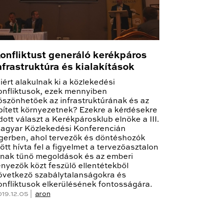
onfliktust generáló kerékpáros
nfrastruktúra és kialakítások
iért alakulnak ki a közlekedési
onfliktusok, ezek mennyiben
öszönhetőek az infrastruktúrának és az
pített környezetnek? Ezekre a kérdésekre
dott választ a Kerékpárosklub elnöke a III.
agyar Közlekedési Konferencián
gerben, ahol tervezők és döntéshozók
lőtt hívta fel a figyelmet a tervezőasztalon
ónak tűnő megoldások és az emberi
ényezők közt feszülő ellentétekből
övetkező szabálytalanságokra és
onfliktusok elkerülésének fontosságára.
019.12.05 |
aron