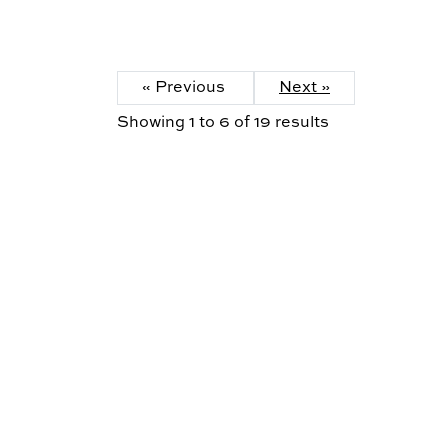
« Previous
Next »
Showing
1
to
6
of
19
results