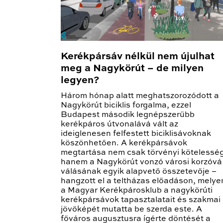
Kerékpársáv nélkül nem újulhat
meg a Nagykörút – de milyen
legyen?
Három hónap alatt meghatszorozódott a
Nagykörút biciklis forgalma, ezzel
Budapest második legnépszerűbb
kerékpáros útvonalává vált az
ideiglenesen felfestett biciklisávoknak
köszönhetően. A kerékpársávok
megtartása nem csak törvényi kötelesség
hanem a Nagykörút vonzó városi korzóvá
válásának egyik alapvető összetevője –
hangzott el a teltházas előadáson, melye
a Magyar Kerékpárosklub a nagykörúti
kerékpársávok tapasztalatait és szakmai
jövőképét mutatta be szerda este. A
főváros augusztusra ígérte döntését a