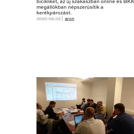
bicikliket, az új szakaszban online és BK
megállókban népszerűsítik a
kerékpározást.
2020.06.02 |
aron