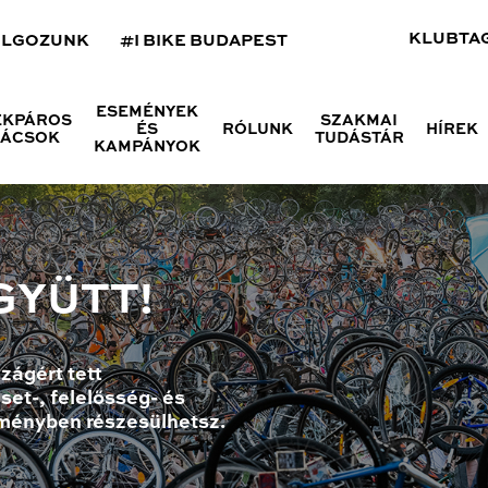
KLUBTA
OLGOZUNK
#I BIKE BUDAPEST
ESEMÉNYEK
ÉKPÁROS
SZAKMAI
ÉS
RÓLUNK
HÍREK
NÁCSOK
TUDÁSTÁR
KAMPÁNYOK
GYÜTT!
zágért tett
set-, felelősség- és
ményben részesülhetsz.