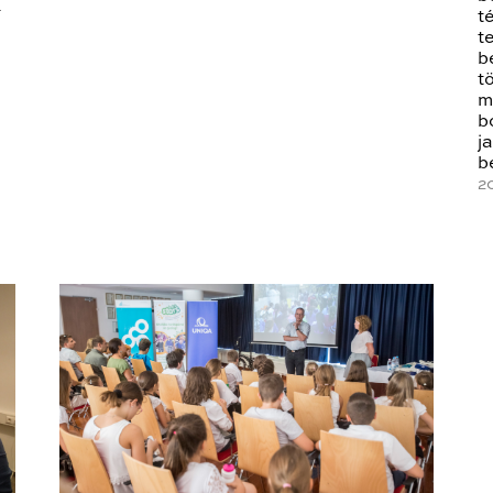
K
t
t
b
t
m
b
j
b
2