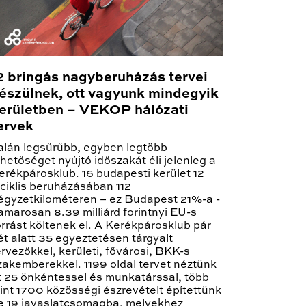
2 bringás nagyberuházás tervei
észülnek, ott vagyunk mindegyik
erületben – VEKOP hálózati
ervek
alán legsűrűbb, egyben legtöbb
ehetőséget nyújtó időszakát éli jelenleg a
erékpárosklub. 16 budapesti kerület 12
iciklis beruházásában 112
égyzetkilométeren – ez Budapest 21%-a -
amarosan 8.39 milliárd forintnyi EU-s
orrást költenek el. A Kerékpárosklub pár
ét alatt 35 egyeztetésen tárgyalt
ervezőkkel, kerületi, fővárosi, BKK-s
zakemberekkel. 1199 oldal tervet néztünk
t 25 önkéntessel és munkatárssal, több
int 1700 közösségi észrevételt építettünk
e 19 javaslatcsomagba, melyekhez