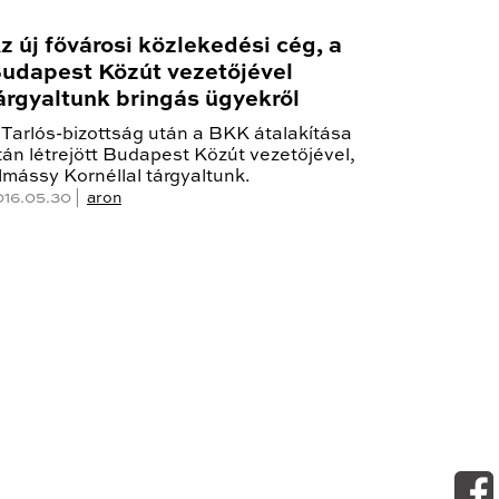
z új fővárosi közlekedési cég, a
udapest Közút vezetőjével
árgyaltunk bringás ügyekről
 Tarlós-bizottság után a BKK átalakítása
tán létrejött Budapest Közút vezetőjével,
lmássy Kornéllal tárgyaltunk.
016.05.30 |
aron