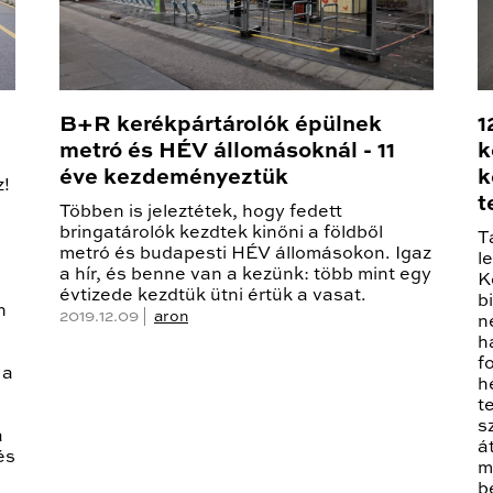
B+R kerékpártárolók épülnek
1
metró és HÉV állomásoknál - 11
k
éve kezdeményeztük
k
z!
t
Többen is jeleztétek, hogy fedett
bringatárolók kezdtek kinőni a földből
T
metró és budapesti HÉV állomásokon. Igaz
l
a hír, és benne van a kezünk: több mint egy
K
évtizede kezdtük ütni értük a vasat.
b
n
2019.12.09 |
aron
n
h
f
 a
h
t
s
a
á
és
m
b