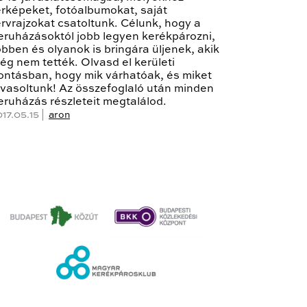
érképeket, fotóalbumokat, saját
ervrajzokat csatoltunk. Célunk, hogy a
eruházásoktól jobb legyen kerékpározni,
öbben és olyanok is bringára üljenek, akik
ég nem tették. Olvasd el kerületi
ontásban, hogy mik várhatóak, és miket
avasoltunk! Az összefoglaló után minden
eruházás részleteit megtalálod.
017.05.15 |
aron