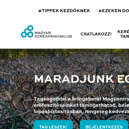
#TIPPEK KEZDŐKNEK
#EZEKEN D
KER
CSATLAKOZZ!
TA
MARADJUNK E
Tagságoddal a bringabarát Magyarors
erőfeszítéseinket támogathatod, bale
lopásbiztosításban, rengeteg kedvez
TAG LESZEK!
BEJELENTKEZÉS