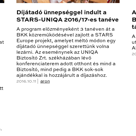
Díjátadó ünnepséggel indult a
A
STARS-UNIQA 2016/17-es tanéve
B
t
A program előzményeként 3 tanéven át a
BKK közreműködésével zajlott a STARS
A
Europe projekt, amelyet méltó módon egy
at
u
díjátadó ünnepséggel szerettünk volna
A
lezárni. Az eseménynek az UNIQA
2
Biztosító Zrt. székházában lévő
konferenciaterem adott otthont és mind a
Biztosító, mind pedig a BKK sok-sok
ajándékkal is hozzájárult a díjazáshoz.
2016.10.11 |
aron
tt
.