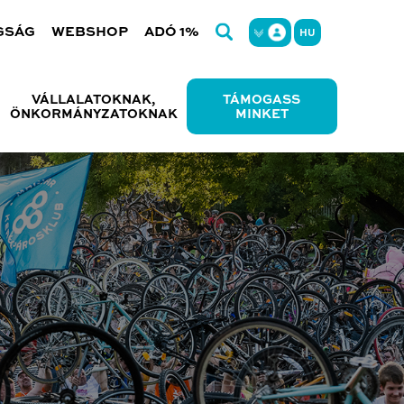
GSÁG
WEBSHOP
ADÓ 1%
HU
VÁLLALATOKNAK,
TÁMOGASS
ÖNKORMÁNYZATOKNAK
MINKET