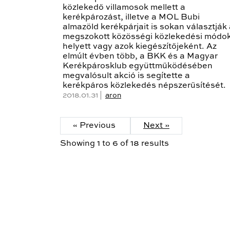
közlekedő villamosok mellett a
kerékpározást, illetve a MOL Bubi
almazöld kerékpárjait is sokan választják
megszokott közösségi közlekedési módo
helyett vagy azok kiegészítőjeként. Az
elmúlt évben több, a BKK és a Magyar
Kerékpárosklub együttműködésében
megvalósult akció is segítette a
kerékpáros közlekedés népszerűsítését.
2018.01.31 |
aron
« Previous
Next »
Showing
1
to
6
of
18
results