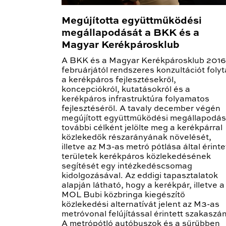
Megújította együttműködési
megállapodását a BKK és a
Magyar Kerékpárosklub
A BKK és a Magyar Kerékpárosklub 2016
februárjától rendszeres konzultációt folyt
a kerékpáros fejlesztésekről,
koncepciókról, kutatásokról és a
kerékpáros infrastruktúra folyamatos
fejlesztéséről. A tavaly december végén
megújított együttműködési megállapodás
további célként jelölte meg a kerékpárral
közlekedők részarányának növelését,
illetve az M3-as metró pótlása által érinte
területek kerékpáros közlekedésének
segítését egy intézkedéscsomag
kidolgozásával. Az eddigi tapasztalatok
alapján látható, hogy a kerékpár, illetve a
MOL Bubi közbringa kiegészítő
közlekedési alternatívát jelent az M3-as
metróvonal felújítással érintett szakaszán
A metrópótló autóbuszok és a sűrűbben