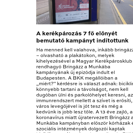
A kerékpározás 7 fő előnyét
bemutató kampányt indítottunk
Ha menned kell valahova, inkább bringáz
– olvasható a plakátokon, melyek
kihelyezésével a Magyar Kerékpárosklub
rendhagyó Bringázz a Munkába
kampányának új epizódja indult el
Budapesten. A BKK megállóiban a
„miért?” kérdésre is választ adnak: bicikli
könnyebb tartani a távolságot, nem kell
dugóban ülni és parkolóhelyet keresni, az
immunrendszert mellett a szívet is erősíti,
város levegőjével is jót tesz és még a
kedvünk is jobb lesz tőle. A 13 éve zajló, a
koronavírus miatt újratervezett Bringázz 
Munkába kampányban először kórházak 
szociális intézmények dolgozói kaptak