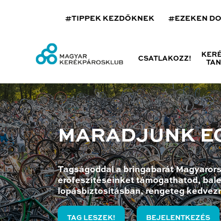
#TIPPEK KEZDŐKNEK
#EZEKEN D
KER
CSATLAKOZZ!
TA
MARADJUNK E
Tagságoddal a bringabarát Magyarors
erőfeszítéseinket támogathatod, bale
lopásbiztosításban, rengeteg kedvez
TAG LESZEK!
BEJELENTKEZÉS