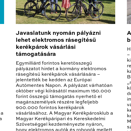
Javaslatunk nyomán pályázni
A
lehet elektromos rásegítésű
b
kerékpárok vásárlási
H
támogatására
–
k
Egymilliárd forintos keretösszegű
r
pályázatot hirdet a kormány elektromos
k
rásegítésű kerékpárok vásárlására –
B
jelentették be kedden az Európai
„
Autómentes Napon. A pályázat várhatóan
k
október végi kiírásától maximum 150.000
d
forint összegű támogatás nyerhető el
i
magánszemélyek részére legfeljebb
v
900.000 forintos kerékpárok
k
 a
vásárlásához. A Magyar Kerékpárosklub a
k
a
Magyar Kerékpáripari és Kereskedelmi
M
Szövetséggel kezdeményezte nyáron,
s
hogy elektromos autók és robogók mellett