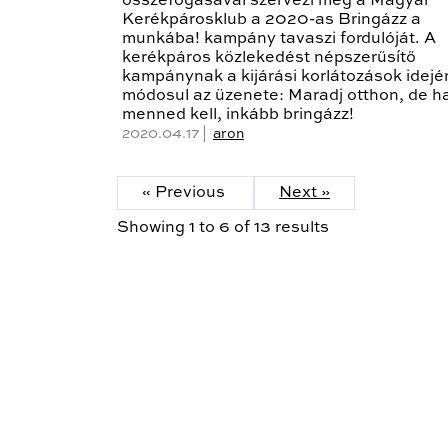
összefogásával szervezi meg a Magyar
Kerékpárosklub a 2020-as Bringázz a
munkába! kampány tavaszi fordulóját. A
kerékpáros közlekedést népszerűsítő
kampánynak a kijárási korlátozások idejé
módosul az üzenete: Maradj otthon, de h
menned kell, inkább bringázz!
2020.04.17 |
aron
« Previous
Next »
Showing
1
to
6
of
13
results