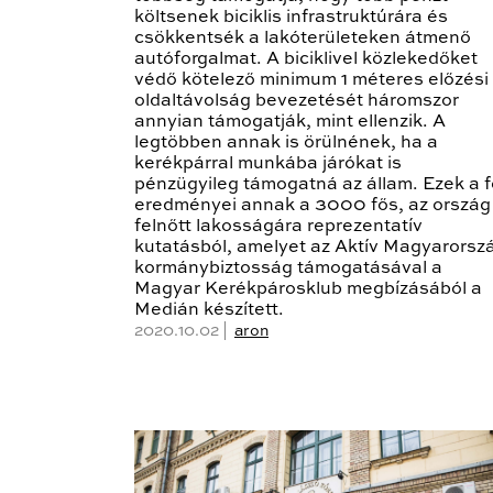
költsenek biciklis infrastruktúrára és
csökkentsék a lakóterületeken átmenő
autóforgalmat. A biciklivel közlekedőket
védő kötelező minimum 1 méteres előzési
oldaltávolság bevezetését háromszor
annyian támogatják, mint ellenzik. A
legtöbben annak is örülnének, ha a
kerékpárral munkába járókat is
pénzügyileg támogatná az állam. Ezek a f
eredményei annak a 3000 fős, az ország
felnőtt lakosságára reprezentatív
kutatásból, amelyet az Aktív Magyarorsz
kormánybiztosság támogatásával a
Magyar Kerékpárosklub megbízásából a
Medián készített.
2020.10.02 |
aron