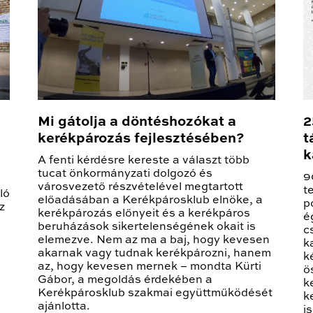
Mi gátolja a döntéshozókat a
2
kerékpározás fejlesztésében?
t
k
A fenti kérdésre kereste a választ több
tucat önkormányzati dolgozó és
9
városvezető részvételével megtartott
t
ló
előadásában a Kerékpárosklub elnöke, a
p
z
kerékpározás előnyeit és a kerékpáros
é
beruházások sikertelenségének okait is
c
elemezve. Nem az ma a baj, hogy kevesen
k
akarnak vagy tudnak kerékpározni, hanem
k
az, hogy kevesen mernek – mondta Kürti
ö
Gábor, a megoldás érdekében a
k
Kerékpárosklub szakmai együttműködését
k
ajánlotta.
i