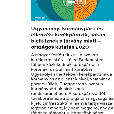
Ugyanannyi kormánypárti és
ellenzéki kerékpározik, sokan
bicikliznek a járvány miatt –
országos kutatás 2020
A magyar felnőttek 71%-a szokott
kerékpározni és – főleg Budapesten -
többen közlekednek kerékpárral a
koronavírus óta, mint korábban.
Ugyanolyan mértékben kerékpároznak a
kormány és az ellenzék hívei, valamint a
pártnélküliek, Budapesten viszont a
kormánypártiak bicikliznek
rendszeresebben. A kerékpározástól
továbbra is az autóforgalom nagysága és
kijelölt infrastruktúra hiánya tartja vissza 
legtöbb embert, így nem meglepő, hogy a
többség támogatja, hogy több pénzt