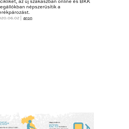
icikliket, az új szakaszban online és BKK
egállókban népszerűsítik a
erékpározást.
020.06.02 |
aron