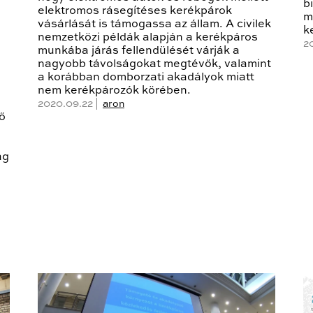
b
elektromos rásegítéses kerékpárok
m
vásárlását is támogassa az állam. A civilek
k
nemzetközi példák alapján a kerékpáros
2
munkába járás fellendülését várják a
nagyobb távolságokat megtévők, valamint
a korábban domborzati akadályok miatt
nem kerékpározók körében.
2020.09.22 |
aron
ő
ág