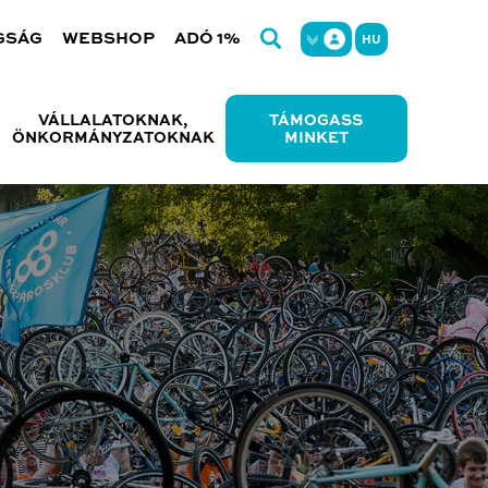
GSÁG
WEBSHOP
ADÓ 1%
HU
VÁLLALATOKNAK,
TÁMOGASS
ÖNKORMÁNYZATOKNAK
MINKET