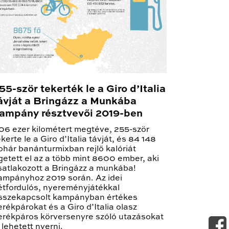
55-ször tekerték le a Giro d’Italia
ávját a Bringázz a Munkába
ampány résztvevői 2019-ben
06 ezer kilométert megtéve, 255-ször
ekerte le a Giro d’Italia távját, és 84 148
ohár banánturmixban rejlő kalóriát
getett el az a több mint 8600 ember, aki
satlakozott a Bringázz a munkába!
ampányhoz 2019 során. Az idei
étfordulós, nyereményjátékkal
sszekapcsolt kampányban értékes
erékpárokat és a Giro d’Italia olasz
erékpáros körversenyre szóló utazásokat
s lehetett nyerni.