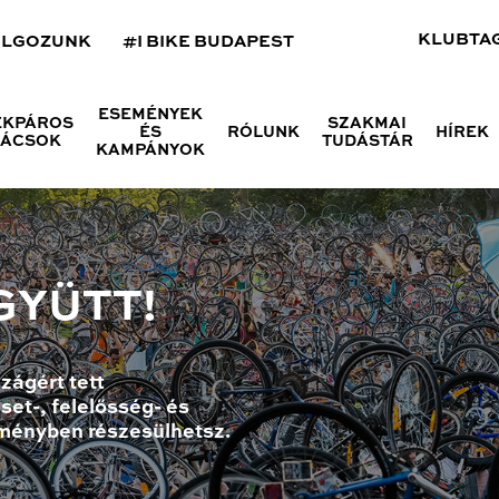
KLUBTA
OLGOZUNK
#I BIKE BUDAPEST
ESEMÉNYEK
ÉKPÁROS
SZAKMAI
ÉS
RÓLUNK
HÍREK
NÁCSOK
TUDÁSTÁR
KAMPÁNYOK
GYÜTT!
zágért tett
set-, felelősség- és
ményben részesülhetsz.