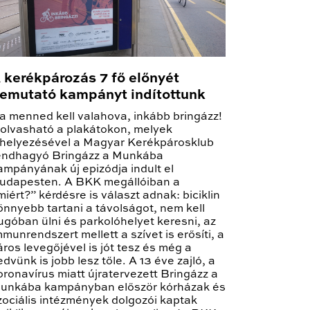
 kerékpározás 7 fő előnyét
emutató kampányt indítottunk
a menned kell valahova, inkább bringázz!
 olvasható a plakátokon, melyek
ihelyezésével a Magyar Kerékpárosklub
endhagyó Bringázz a Munkába
ampányának új epizódja indult el
udapesten. A BKK megállóiban a
miért?” kérdésre is választ adnak: biciklin
önnyebb tartani a távolságot, nem kell
ugóban ülni és parkolóhelyet keresni, az
mmunrendszert mellett a szívet is erősíti, a
áros levegőjével is jót tesz és még a
edvünk is jobb lesz tőle. A 13 éve zajló, a
oronavírus miatt újratervezett Bringázz a
unkába kampányban először kórházak és
zociális intézmények dolgozói kaptak