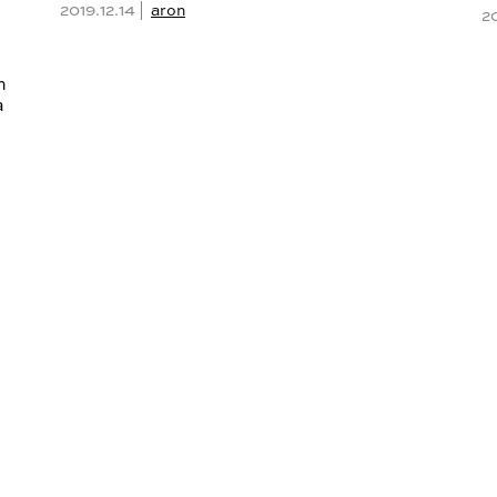
2019.12.14 |
aron
2
n
a