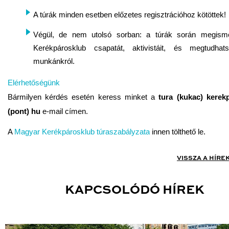
A túrák minden esetben előzetes regisztrációhoz kötöttek!
Végül, de nem utolsó sorban: a túrák során megism
Kerékpárosklub csapatát, aktivistáit, és megtudhat
munkánkról.
Elérhetőségünk
Bármilyen kérdés esetén keress minket a
tura (kukac) kerek
(pont) hu
e-mail címen.
A
Magyar Kerékpárosklub túraszabályzata
innen tölthető le.
VISSZA A HÍRE
KAPCSOLÓDÓ HÍREK