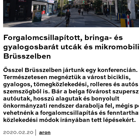
Forgalomcsillapított, bringa- és
gyalogosbarát utcák és mikromobil
Brüsszelben
Ősszel Brüsszelben jártunk egy konferencián.
Természetesen megnéztük a várost biciklis,
gyalogos, tömegközlekedési, rolleres és autós
szemszögből is. Bár a belga fővárost szupersz
autóutak, hosszú alagutak és bonyolult
önkormányzati rendszer darabolja fel, mégis p
vehetnénk a forgalomcsillapítás és fenntartha
közlekedési módok irányában tett lépésekért.
2020.02.20 |
aron