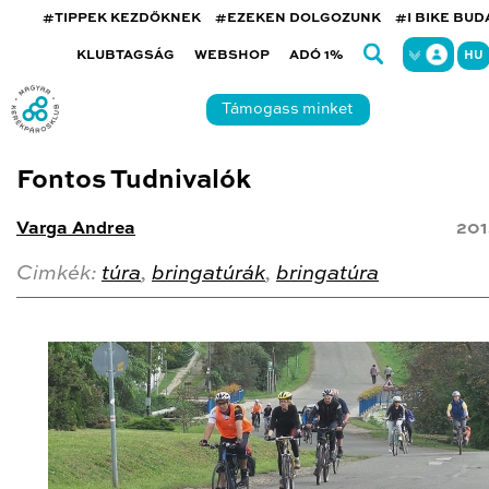
#TIPPEK KEZDŐKNEK
#EZEKEN DOLGOZUNK
#I BIKE BU
KLUBTAGSÁG
WEBSHOP
ADÓ 1%
HU
Támogass minket
Fontos Tudnivalók
Varga Andrea
201
Cimkék:
túra
,
bringatúrák
,
bringatúra