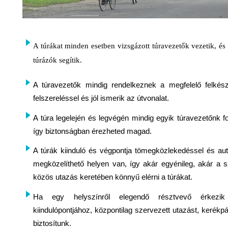
A túrákat minden esetben vizsgázott túravezetők vezetik, és
túrázók segítik.
A túravezetők mindig rendelkeznek a megfelelő felkész
felszereléssel és jól ismerik az útvonalat.
A túra legelején és legvégén mindig egyik túravezetőnk fo
így biztonságban érezheted magad.
A túrák kiinduló és végpontja tömegközlekedéssel és autó
megközelíthető helyen van, így akár egyénileg, akár a s
közös utazás keretében könnyű elérni a túrákat.
Ha egy helyszínről elegendő résztvevő érkezi
kiindulópontjához, központilag szervezett utazást, kerékpár
biztosítunk.