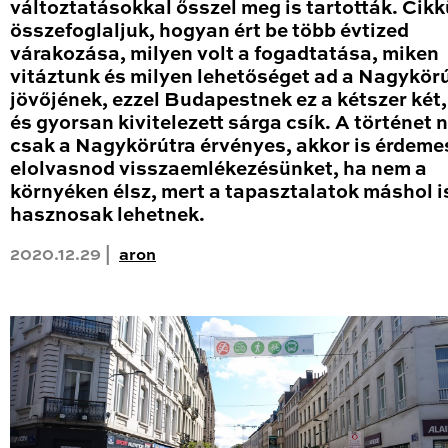
változtatásokkal ősszel meg is tartották. Cik
összefoglaljuk, hogyan ért be több évtized
várakozása, milyen volt a fogadtatása, miken
vitáztunk és milyen lehetőséget ad a Nagykör
jövőjének, ezzel Budapestnek ez a kétszer két
és gyorsan kivitelezett sárga csík. A történet
csak a Nagykörútra érvényes, akkor is érdeme
elolvasnod visszaemlékezésünket, ha nem a
környéken élsz, mert a tapasztalatok máshol i
hasznosak lehetnek.
2020.12.29 |
aron