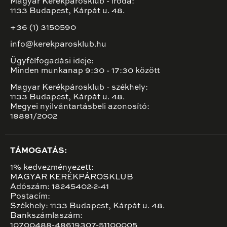
Magyar Kerékpárosklub - iroda:
1133 Budapest, Kárpát u. 48.
+36 (1) 3150590
info@kerekparosklub.hu
Ügyfélfogadási ideje:
Minden munkanap 9:30 - 17:30 között
Magyar Kerékpárosklub - székhely:
1133 Budapest, Kárpát u. 48.
Megyei nyilvántartásbeli azonosító:
18881/2002
TÁMOGATÁS:
1% kedvezményezett:
MAGYAR KERÉKPÁROSKLUB
Adószám: 18245402-2-41
Postacím:
Székhely: 1133 Budapest, Kárpát u. 48.
Bankszámlaszám:
10700488-48619307-51100005