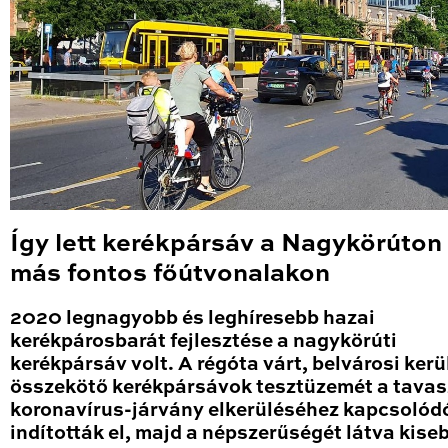
Így lett kerékpársáv a Nagykörúton
más fontos főútvonalakon
2020 legnagyobb és leghíresebb hazai
kerékpárosbarát fejlesztése a nagykörúti
kerékpársáv volt. A régóta várt, belvárosi kerü
összekötő kerékpársávok tesztüzemét a tavas
koronavírus-járvány elkerüléséhez kapcsolód
indították el, majd a népszerűségét látva kise