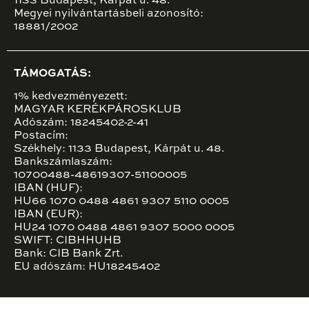
1133 Budapest, Kárpát u. 48.
Megyei nyilvántartásbeli azonosító:
18881/2002
TÁMOGATÁS:
1% kedvezményezett:
MAGYAR KERÉKPÁROSKLUB
Adószám: 18245402-2-41
Postacím:
Székhely: 1133 Budapest, Kárpát u. 48.
Bankszámlaszám:
10700488-48619307-51100005
IBAN (HUF):
HU66 1070 0488 4861 9307 5110 0005
IBAN (EUR):
HU24 1070 0488 4861 9307 5000 0005
SWIFT: CIBHHUHB
Bank: CIB Bank Zrt.
EU adószám: HU18245402