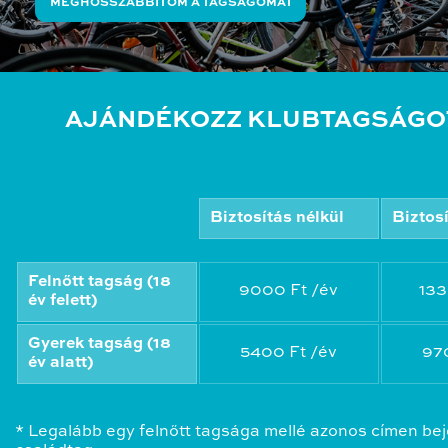
MEGHOSSZABBÍTOM A TAGSÁGOMAT
AJÁNDÉKOZZ KLUBTAGSÁGO
Biztosítás nélkül
Biztos
Felnőtt tagság (18
9000 Ft /év
133
év felett)
Gyerek tagság (18
5400 Ft /év
97
év alatt)
* Legalább egy felnőtt tagsága mellé azonos címen bej