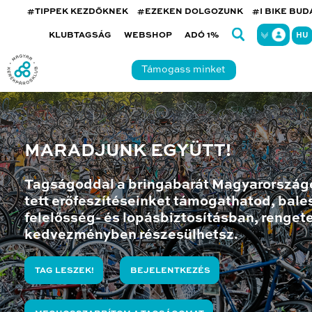
#TIPPEK KEZDŐKNEK
#EZEKEN DOLGOZUNK
#I BIKE BU
KLUBTAGSÁG
WEBSHOP
ADÓ 1%
HU
Támogass minket
MARADJUNK EGYÜTT!
Tagságoddal a bringabarát Magyarország
tett erőfeszítéseinket támogathatod, bales
felelősség- és lopásbiztosításban, renget
kedvezményben részesülhetsz.
TAG LESZEK!
BEJELENTKEZÉS