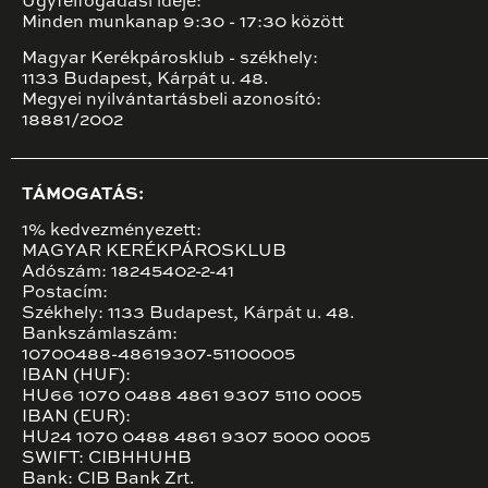
Ügyfélfogadási ideje:
Minden munkanap 9:30 - 17:30 között
Magyar Kerékpárosklub - székhely:
1133 Budapest, Kárpát u. 48.
Megyei nyilvántartásbeli azonosító:
18881/2002
TÁMOGATÁS:
1% kedvezményezett:
MAGYAR KERÉKPÁROSKLUB
Adószám: 18245402-2-41
Postacím:
Székhely: 1133 Budapest, Kárpát u. 48.
Bankszámlaszám:
10700488-48619307-51100005
IBAN (HUF):
HU66 1070 0488 4861 9307 5110 0005
IBAN (EUR):
HU24 1070 0488 4861 9307 5000 0005
SWIFT: CIBHHUHB
Bank: CIB Bank Zrt.