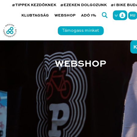
#TIPPEK KEZDŐKNEK
#EZEKEN DOLGOZUNK
#I BIKE BU
KLUBTAGSÁG
WEBSHOP
ADÓ 1%
HU
Támogass minket
K
WEBSHOP