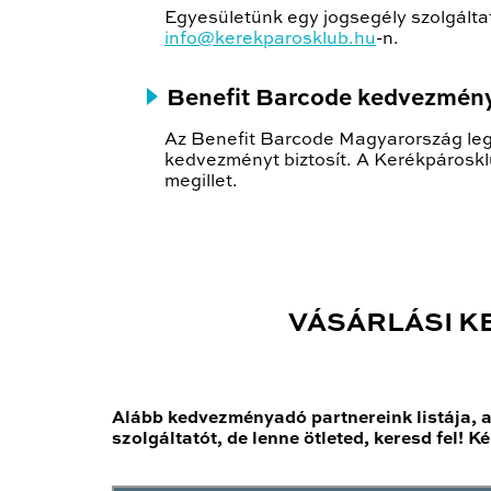
Egyesületünk egy jogsegély szolgáltat
info@kerekparosklub.hu
-n.
Benefit Barcode kedvezmén
Az Benefit Barcode Magyarország leg
kedvezményt biztosít. A Kerékpároskl
megillet.
VÁSÁRLÁSI K
Alább kedvezményadó partnereink listája,
szolgáltatót, de lenne ötleted, keresd fel! 