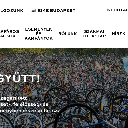
KLUBTA
OLGOZUNK
#I BIKE BUDAPEST
ESEMÉNYEK
ÉKPÁROS
SZAKMAI
ÉS
RÓLUNK
HÍREK
NÁCSOK
TUDÁSTÁR
KAMPÁNYOK
GYÜTT!
zágért tett
set-, felelősség- és
ményben részesülhetsz.