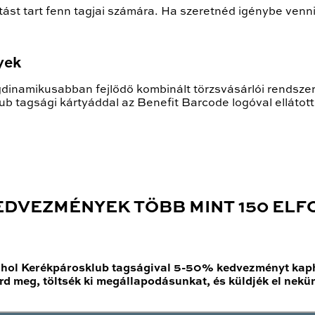
ást tart fenn tagjai számára. Ha szeretnéd igénybe venni 
yek
dinamikusabban fejlődő kombinált törzsvásárlói rendsze
ub tagsági kártyáddal az Benefit Barcode logóval ellátot
EDVEZMÉNYEK TÖBB MINT 150 EL
 ahol Kerékpárosklub tagságival 5-50% kedvezményt kap
Kérd meg, töltsék ki megállapodásunkat, és küldjék el nekü