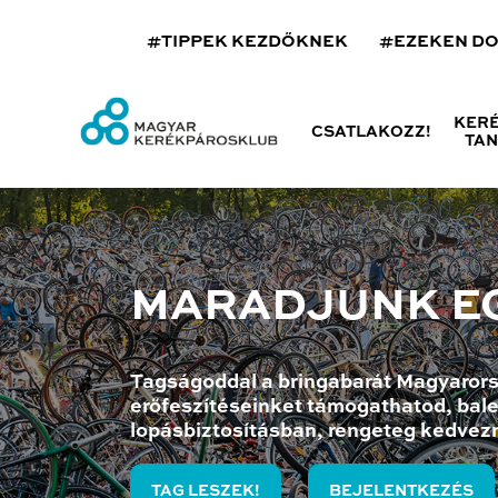
#TIPPEK KEZDŐKNEK
#EZEKEN D
KER
CSATLAKOZZ!
TA
MARADJUNK E
Tagságoddal a bringabarát Magyarors
erőfeszítéseinket támogathatod, bale
lopásbiztosításban, rengeteg kedvez
TAG LESZEK!
BEJELENTKEZÉS