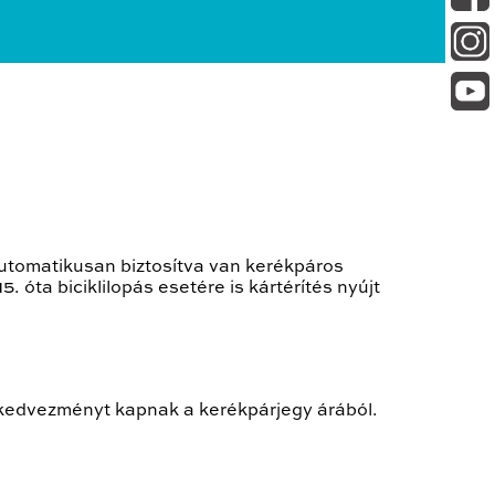
 automatikusan biztosítva van kerékpáros
. óta biciklilopás esetére is kártérítés nyújt
kedvezményt kapnak a kerékpárjegy árából.