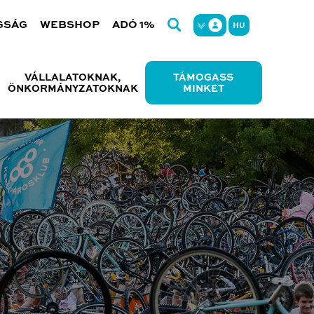
GSÁG
WEBSHOP
ADÓ 1%
HU
VÁLLALATOKNAK,
TÁMOGASS
ÖNKORMÁNYZATOKNAK
MINKET