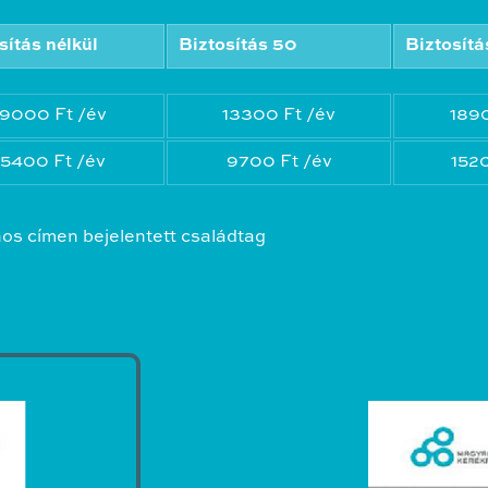
sítás nélkül
Biztosítás 50
Biztosít
9000 Ft /év
13300 Ft /év
1890
5400 Ft /év
9700 Ft /év
1520
nos címen bejelentett családtag