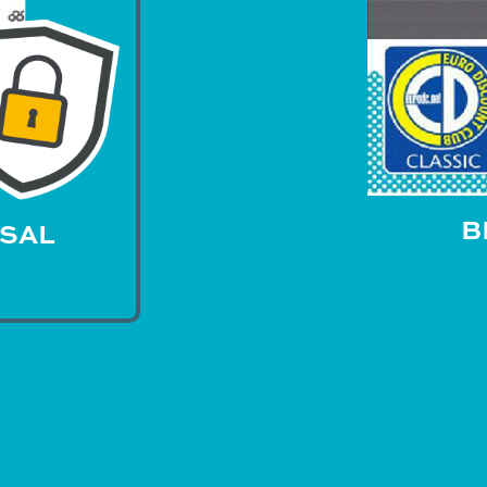
B
SSAL