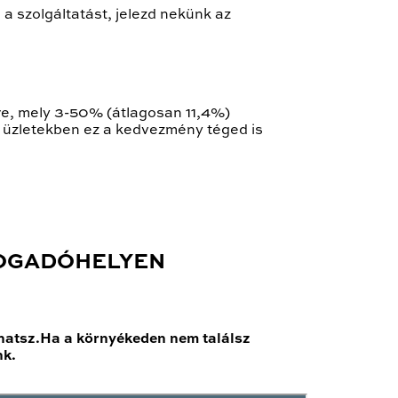
a szolgáltatást, jelezd nekünk az
re, mely 3-50% (átlagosan 11,4%)
t üzletekben ez a kedvezmény téged is
FOGADÓHELYEN
hatsz.Ha a környékeden nem találsz
nk.