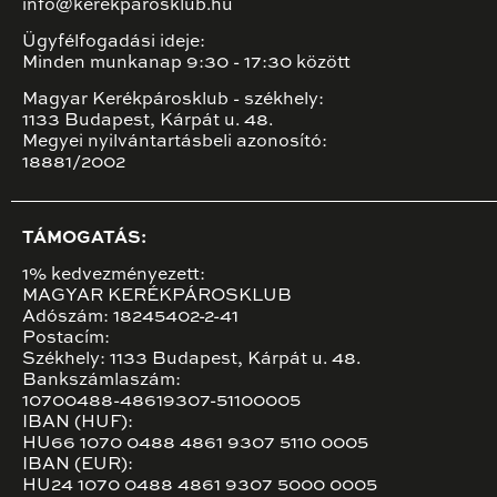
info@kerekparosklub.hu
Ügyfélfogadási ideje:
Minden munkanap 9:30 - 17:30 között
Magyar Kerékpárosklub - székhely:
1133 Budapest, Kárpát u. 48.
Megyei nyilvántartásbeli azonosító:
18881/2002
TÁMOGATÁS:
1% kedvezményezett:
MAGYAR KERÉKPÁROSKLUB
Adószám: 18245402-2-41
Postacím:
Székhely: 1133 Budapest, Kárpát u. 48.
Bankszámlaszám:
10700488-48619307-51100005
IBAN (HUF):
HU66 1070 0488 4861 9307 5110 0005
IBAN (EUR):
HU24 1070 0488 4861 9307 5000 0005