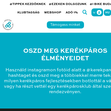
#TIPPEK KEZDŐKNEK
#EZEKEN DOLGOZUNK
#I BIKE BU
KLUBTAGSÁG
WEBSHOP
ADÓ 1%
HU
Támogass minket
OSZD MEG KERÉKPÁROS
ÉLMÉNYEIDET
Használd instagramon fotóid alatt a #kerekpa
hashtaget és oszd meg a többiekkel merre teke
milyen kerékpáros fejlesztésekben botlottál a v
vagy ha részt vettél egy kerékpárosklub által sz
rendezvényen.